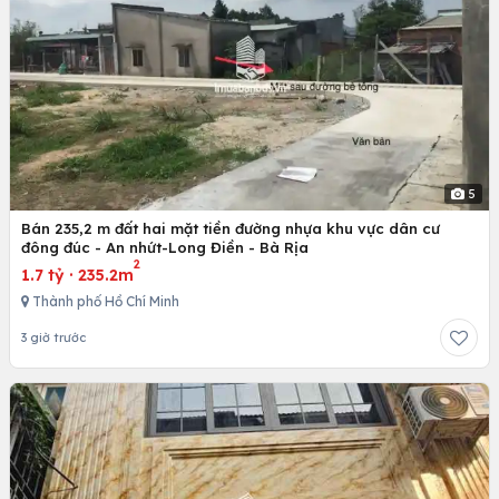
5
Bán 235,2 m đất hai mặt tiền đường nhựa khu vực dân cư
đông đúc - An nhứt-Long Điền - Bà Rịa
2
1.7 tỷ
·
235.2m
Thành phố Hồ Chí Minh
3 giờ trước