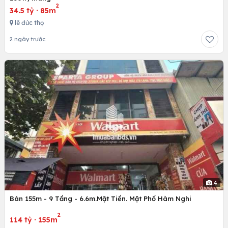
2
34.5 tỷ
·
85m
lê đức thọ
2 ngày trước
4
Bán 155m - 9 Tầng - 6.6m.Mặt Tiền. Mặt Phố Hàm Nghi
2
114 tỷ
·
155m