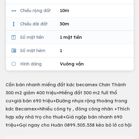
Chiều rộng đất
10m
Chiều dài đất
30m
Số mặt tiền
1 mặt tiền
Số mặt hẻm
1
Hình dáng
Vuông vắn
Cần bán nhanh miếng đất kdc becamex Chơn Thành
300 m2 giảm 400 triệu+Miếng đất 300 m2 full thổ
cư+giá bán 690 triệu+Đường nhựa rộng thoáng trong
kdc Becamex+Nhiều công ty , đông công nhân +Thích
hợp xây nhà trọ cho thuê+Giá ngộp bán nhanh 690
triệu+Gọi ngay cho Huân 0899..505..538 kẻo bỏ lở cơ hội