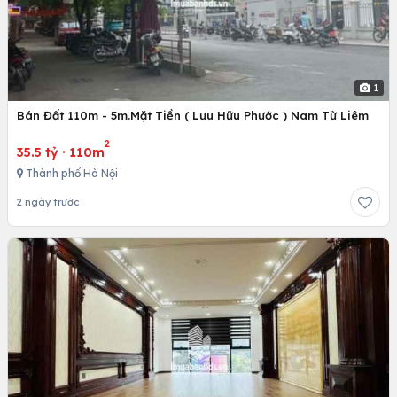
1
Bán Đất 110m - 5m.Mặt Tiền ( Lưu Hữu Phước ) Nam Từ Liêm
2
35.5 tỷ
·
110m
Thành phố Hà Nội
2 ngày trước