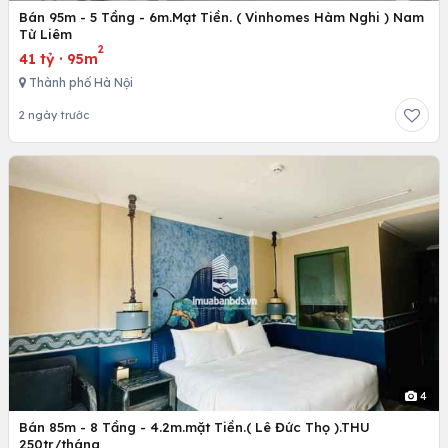
Bán 95m - 5 Tầng - 6m.Mạt Tiền. ( Vinhomes Hàm Nghi ) Nam
Từ Liêm
2
41 tỷ
·
95m
Thành phố Hà Nội
2 ngày trước
4
Bán 85m - 8 Tầng - 4.2m.mặt Tiền.( Lê Đức Thọ ).THU
250tr/tháng