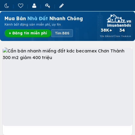
Mua Bán
Nhà Đất
Nhanh Chóng
Kênh bất động sản miễn phí, uy tín
38K+
34
+ Đăng tin miễn phí
Tìm BĐS
TIN ĐĂNG
TỈNH THÀNH