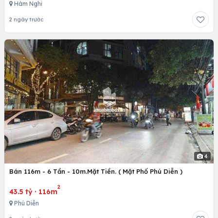
Hàm Nghi
2 ngày trước
4
Bán 116m - 6 Tần - 10m.Mặt Tiền. ( Mặt Phố Phú Diễn )
2
43.5 tỷ
·
116m
Phú Diễn