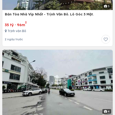
5
Bán Tòa Nhà Víp Nhất - Trịnh Văn Bô. Lô Góc 3 Mặt.
2
35 tỷ
·
96m
Trịnh văn Bô
2 ngày trước
4