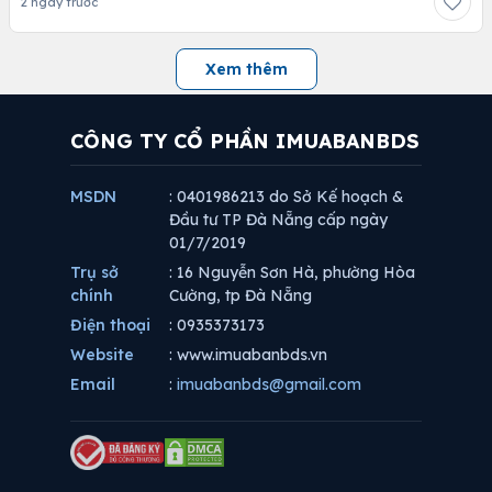
2 ngày trước
Xem thêm
CÔNG TY CỔ PHẦN IMUABANBDS
MSDN
: 0401986213 do Sở Kế hoạch &
Đầu tư TP Đà Nẵng cấp ngày
01/7/2019
Trụ sở
: 16 Nguyễn Sơn Hà, phường Hòa
chính
Cường, tp Đà Nẵng
Điện thoại
: 0935373173
Website
: www.imuabanbds.vn
Email
:
imuabanbds@gmail.com