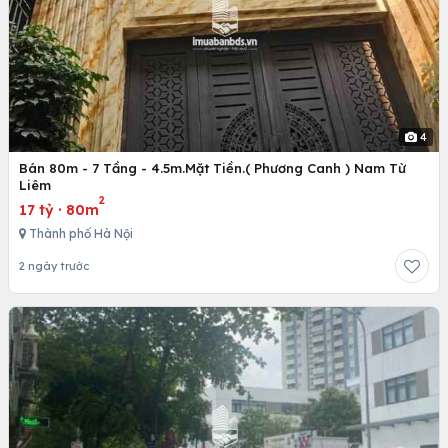
4
Bán 80m - 7 Tầng - 4.5m.Mặt Tiền.( Phương Canh ) Nam Từ
Liêm
2
17 tỷ
·
80m
Thành phố Hà Nội
2 ngày trước