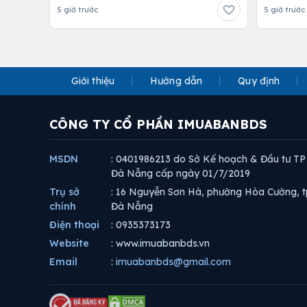
5 giờ trước
5 giờ trước
Giới thiệu
Hướng dẫn
Quy định
CÔNG TY CỔ PHẦN IMUABANBDS
MSDN
: 0401986213 do Sở Kế hoạch & Đầu tư TP
Đà Nẵng cấp ngày 01/7/2019
Trụ sở
: 16 Nguyễn Sơn Hà, phường Hòa Cường, t
chính
Đà Nẵng
Điện thoại
: 0935373173
Website
: www.imuabanbds.vn
Email
:
imuabanbds@gmail.com