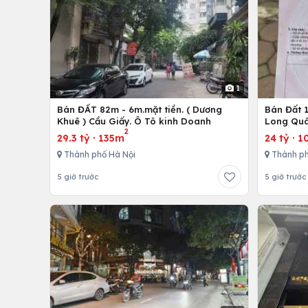
1
Bán ĐẤT 82m - 6m.mặt tiền. ( Dương
Bán Đất 1
Khuê ) Cầu Giấy. Ô Tô kinh Doanh
Long Quâ
2
29.3 tỷ
·
135m
24 tỷ
·
1
Thành phố Hà Nội
Thành ph
5 giờ trước
5 giờ trước