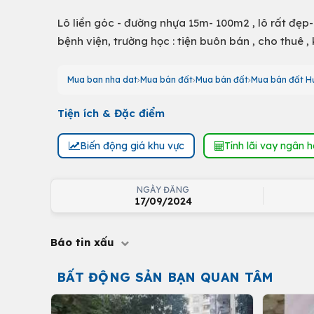
Lô liền góc - đường nhựa 15m- 100m2 , lô rất đẹp- 
bệnh viện, trường học : tiện buôn bán , cho thuê 
Mua ban nha dat
Mua bán đất
Mua bán đất
Mua bán đất H
Tiện ích & Đặc điểm
Biến động giá khu vực
Tính lãi vay ngân 
NGÀY ĐĂNG
17/09/2024
Báo tin xấu
BẤT ĐỘNG SẢN BẠN QUAN TÂM