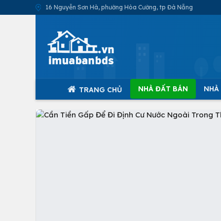
16 Nguyễn Sơn Hà, phường Hòa Cường, tp Đà Nẵng
NHÀ ĐẤT BÁN
NHÀ
TRANG CHỦ