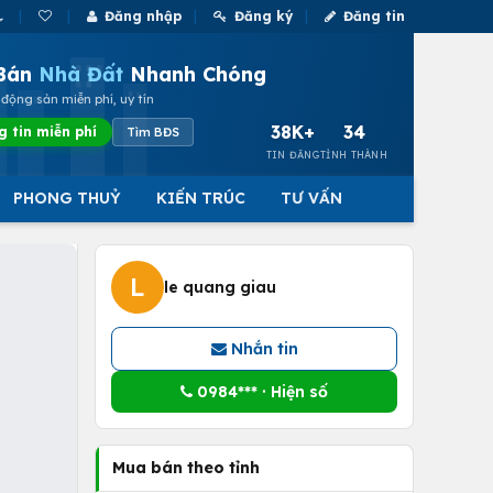
Đăng nhập
Đăng ký
Đăng tin
Bán
Nhà Đất
Nhanh Chóng
động sản miễn phí, uy tín
38K+
34
g tin miễn phí
Tìm BĐS
TIN ĐĂNG
TỈNH THÀNH
PHONG THUỶ
KIẾN TRÚC
TƯ VẤN
L
le quang giau
Nhắn tin
0984*** · Hiện số
Mua bán theo tỉnh