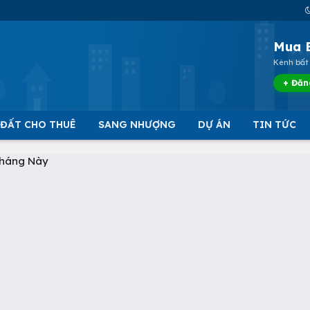
Mua 
Kênh bất 
+ Đăn
 ĐẤT CHO THUÊ
SANG NHƯỢNG
DỰ ÁN
TIN TỨC