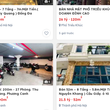
4
 7 Tầng - 7m.Mặt Tiền.(
BÁN NHÀ MẶT PHỐ TRIỀU KHÚ
y Quang ) Đống Đa
DOANH ĐỈNH CAO
2
2
0m
26 tỷ
·
120m
ố Hà Nội
Phố Triều Khúc
5 giờ trước
4
. 200m - 27 Phòng. Thu
Bán 52m – 8 Tầng – 5.8m.Mặt Ti
áng. Phương Canh
Nguyễn Khang ) Cầu Giấy. ô tô
2
2
00m
21.5 tỷ
·
52m
canh
Thành phố Hà Nội