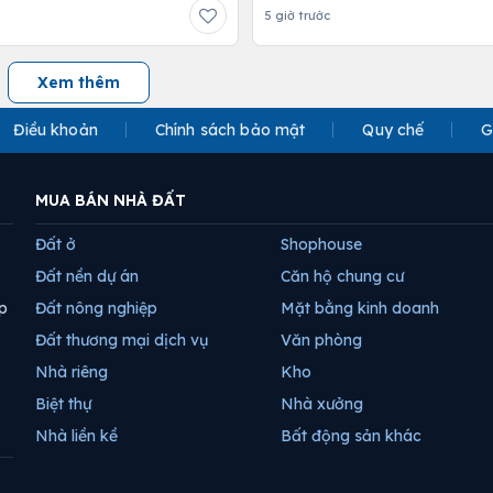
5 giờ trước
Xem thêm
Điều khoản
Chính sách bảo mật
Quy chế
G
MUA BÁN NHÀ ĐẤT
Đất ở
Shophouse
Đất nền dự án
Căn hộ chung cư
p
Đất nông nghiệp
Mặt bằng kinh doanh
Đất thương mại dịch vụ
Văn phòng
Nhà riêng
Kho
Biệt thự
Nhà xưởng
Nhà liền kề
Bất động sản khác