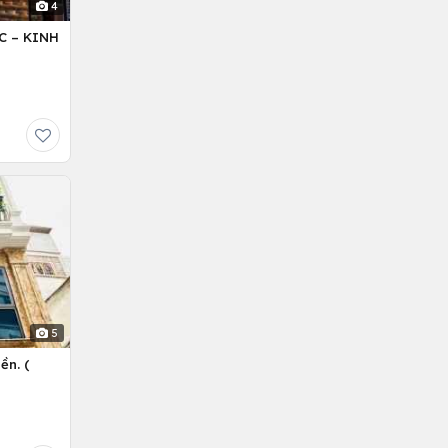
4
C – KINH
5
ền. (