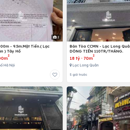
2
00m - 9.5m.Mặt Tiền.( Lạc
Bán Tòa CCMN - Lạc Long Quâ
n ) Tây Hồ
DÒNG TIỀN 110TR/THÁNG.
2
2
00m
18 tỷ
·
70m
ố Hà Nội
Lạc Long Quân
5 giờ trước