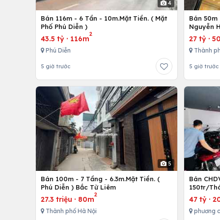
4
Bán 116m - 6 Tần - 10m.Mặt Tiền. ( Mặt
Bán 50m -
Phố Phú Diễn )
Nguyễn H
2
43.5 tỷ
·
116m
27 tỷ
·
5
Phú Diễn
Thành ph
5 giờ trước
5 giờ trước
5
Bán 100m - 7 Tầng - 6.3m.Mặt Tiền. (
Bán CHDV
Phú Diễn ) Bắc Từ Liêm
150tr/Th
2
27.3 triệu
·
80m
47 tỷ
·
2
Thành phố Hà Nội
phương 