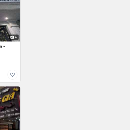
4
n –