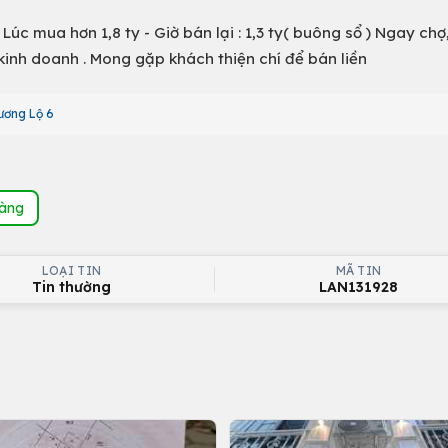
Lúc mua hơn 1,8 ty - Giờ bán lại : 1,3 ty( buông sổ ) Ngay chợ
, kinh doanh . Mong gặp khách thiện chí để bán liền
ương Lộ 6
hàng
LOẠI TIN
MÃ TIN
Tin thường
LAN131928