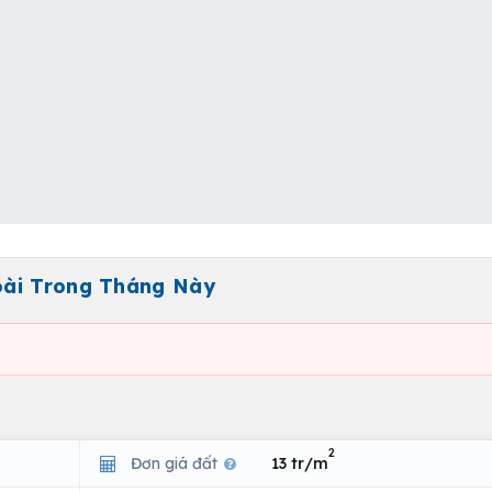
oài Trong Tháng Này
2
Đơn giá đất
13 tr/m