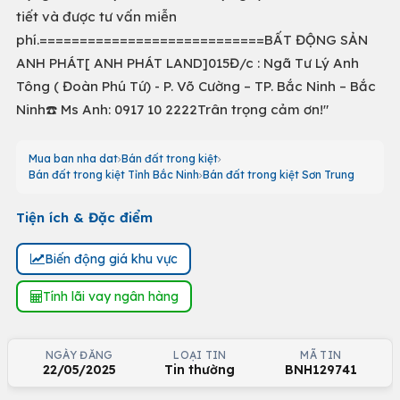
tiết và được tư vấn miễn
phí.============================BẤT ĐỘNG SẢN
ANH PHÁT[ ANH PHÁT LAND]015Đ/c : Ngã Tư Lý Anh
Tông ( Đoàn Phú Tứ) - P. Võ Cường – TP. Bắc Ninh – Bắc
Ninh☎️ Ms Anh: 0917 10 2222Trân trọng cảm ơn!"
Mua ban nha dat
Bán đất trong kiệt
Bán đất trong kiệt Tỉnh Bắc Ninh
Bán đất trong kiệt Sơn Trung
Tiện ích & Đặc điểm
Biến động giá khu vực
Tính lãi vay ngân hàng
NGÀY ĐĂNG
LOẠI TIN
MÃ TIN
22/05/2025
Tin thường
BNH129741