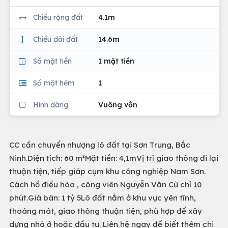
Chiều rộng đất
4.1m
Chiều dài đất
14.6m
Số mặt tiền
1 mặt tiền
Số mặt hẻm
1
Hình dáng
Vuông vắn
CC cần chuyển nhượng lô đất tại Sơn Trung, Bắc
Ninh.Diện tích: 60 m²Mặt tiền: 4,1mVị trí giao thông đi lại
thuận tiện, tiếp giáp cụm khu công nghiệp Nam Sơn.
Cách hồ điều hòa , công viên Nguyễn Văn Cừ chỉ 10
phút.Giá bán: 1 tỷ 5Lô đất nằm ở khu vực yên tĩnh,
thoáng mát, giao thông thuận tiện, phù hợp để xây
dựng nhà ở hoặc đầu tư. Liên hệ ngay để biết thêm chi