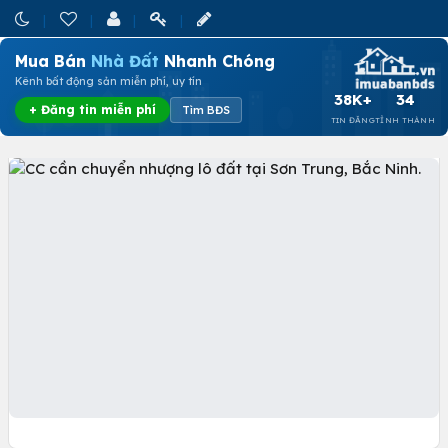
Mua Bán
Nhà Đất
Nhanh Chóng
Kênh bất động sản miễn phí, uy tín
38K+
34
+ Đăng tin miễn phí
Tìm BĐS
TIN ĐĂNG
TỈNH THÀNH