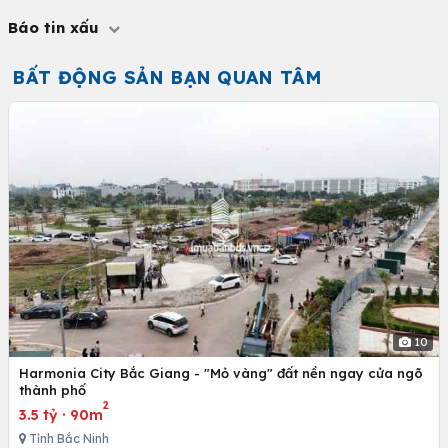
Báo tin xấu
BẤT ĐỘNG SẢN BẠN QUAN TÂM
10
Harmonia City Bắc Giang - "Mỏ vàng" đất nền ngay cửa ngõ
thành phố
2
3.5 tỷ
·
90m
Tỉnh Bắc Ninh