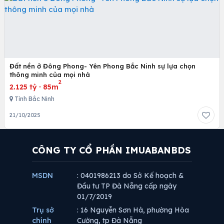
Đất nền ở Đông Phong- Yên Phong Bắc Ninh sự lựa chọn
thông minh của mọi nhà
2
2.125 tỷ
·
85m
Tỉnh Bắc Ninh
21/10/2025
CÔNG TY CỔ PHẦN IMUABANBDS
MSDN
: 0401986213 do Sở Kế hoạch &
Đầu tư TP Đà Nẵng cấp ngày
01/7/2019
Trụ sở
: 16 Nguyễn Sơn Hà, phường Hòa
chính
Cường, tp Đà Nẵng