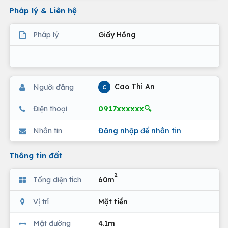
Pháp lý & Liên hệ
Pháp lý
Giấy Hồng
Cao Thi An
Người đăng
C
0917xxxxxx🔍
Điện thoại
Nhắn tin
Đăng nhập để nhắn tin
Thông tin đất
2
Tổng diện tích
60m
Vị trí
Mặt tiền
Mặt đường
4.1m