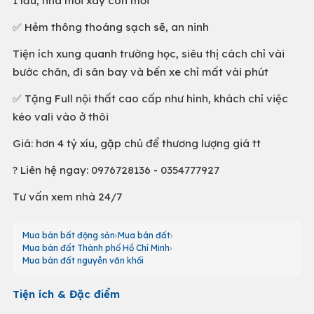
1 lầu, nhà mới xây còn mới
✅ Hẻm thông thoáng sạch sẽ, an ninh
Tiện ích xung quanh trường học, siêu thị cách chỉ vài
bước chân, đi sân bay và bến xe chỉ mất vài phút
✅ Tặng Full nội thất cao cấp như hình, khách chỉ việc
kéo vali vào ở thôi
Giá: hơn 4 tỷ xíu, gặp chủ để thương lượng giá tt
? Liên hệ ngay: 0976728136 - 0354777927
Tư vấn xem nhà 24/7
Mua bán bất động sản
Mua bán đất
Mua bán đất Thành phố Hồ Chí Minh
Mua bán đất nguyễn văn khối
Tiện ích & Đặc điểm