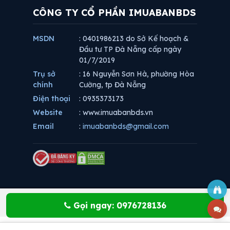
CÔNG TY CỔ PHẦN IMUABANBDS
MSDN
: 0401986213 do Sở Kế hoạch &
Đầu tư TP Đà Nẵng cấp ngày
01/7/2019
Trụ sở
: 16 Nguyễn Sơn Hà, phường Hòa
chính
Cường, tp Đà Nẵng
Điện thoại
: 0935373173
Website
: www.imuabanbds.vn
Email
:
imuabanbds@gmail.com
Gọi ngay: 0976728136