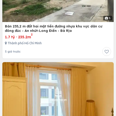
5
Bán 235,2 m đất hai mặt tiền đường nhựa khu vực dân cư
đông đúc - An nhứt-Long Điền - Bà Rịa
2
1.7 tỷ
·
235.2m
Thành phố Hồ Chí Minh
5 giờ trước