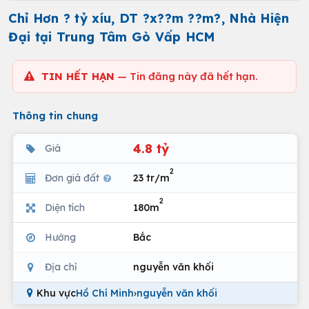
Chỉ Hơn ? tỷ xíu, DT ?x??m ??m?, Nhà Hiện
Đại tại Trung Tâm Gò Vấp HCM
TIN HẾT HẠN
— Tin đăng này đã hết hạn.
Thông tin chung
4.8 tỷ
Giá
2
Đơn giá đất
23 tr/m
2
Diện tích
180m
Hướng
Bắc
Địa chỉ
nguyễn văn khối
Khu vực
Hồ Chí Minh
›
nguyễn văn khối