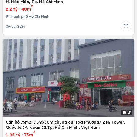
H. Hóc Môn, Tp. Hồ Chí Minh
2
2.2 tỷ
·
48m
Thành phố Hồ Chí Minh
06/08/2026
13
Căn hộ 75m2=7.5mx10m chung cư Hoa Phượng/ Zen Tower,
Quốc lộ 1A, quân 12,Tp. Hồ Chí Minh, Việt Nam
2
1.95 tỷ
·
75m