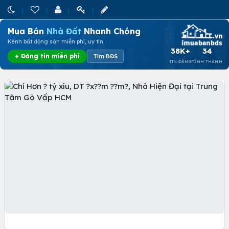
Mua Bán
Nhà Đất
Nhanh Chóng
Kênh bất động sản miễn phí, uy tín
38K+
34
+ Đăng tin miễn phí
Tìm BĐS
TIN ĐĂNG
TỈNH THÀNH