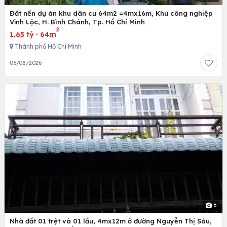
Đất nền dự án khu dân cư 64m2 =4mx16m, Khu công nghiệp
Vĩnh Lộc, H. Bình Chánh, Tp. Hồ Chí Minh
2
1.65 tỷ
·
64m
Thành phố Hồ Chí Minh
06/08/2026
6
Nhà đất 01 trệt và 01 lầu, 4mx12m ở đường Nguyễn Thị Sáu,