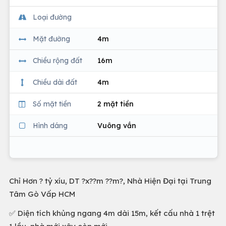
Loại đường
Mặt đường
4m
Chiều rộng đất
16m
Chiều dài đất
4m
Số mặt tiền
2 mặt tiền
Hình dáng
Vuông vắn
Chỉ Hơn ? tỷ xíu, DT ?x??m ??m?, Nhà Hiện Đại tại Trung
Tâm Gò Vấp HCM
✅ Diện tích khủng ngang 4m dài 15m, kết cấu nhà 1 trệt