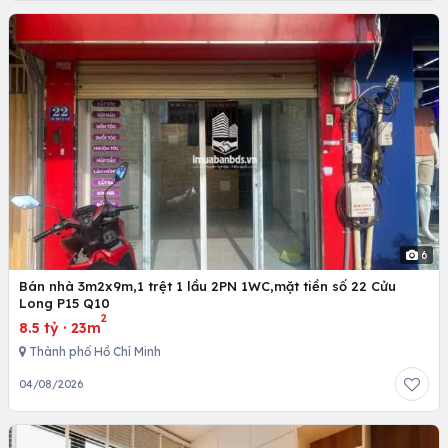
6
Bán nhà 3m2x9m,1 trệt 1 lầu 2PN 1WC,mặt tiền số 22 Cửu
Long P15 Q10
2
8.5 tỷ
·
23m
Thành phố Hồ Chí Minh
04/08/2026