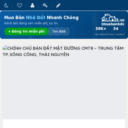
Mua Bán
Nhà Đất
Nhanh Chóng
Kênh bất động sản miễn phí, uy tín
38K+
34
+ Đăng tin miễn phí
Tìm BĐS
TIN ĐĂNG
TỈNH THÀNH