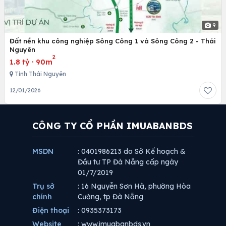
9
Đất nền khu công nghiệp Sông Công 1 và Sông Công 2 - Thái
Nguyên
2
1.8 tỷ
·
90m
Tỉnh Thái Nguyên
12/01/2026
CÔNG TY CỔ PHẦN IMUABANBDS
MSDN
: 0401986213 do Sở Kế hoạch &
Đầu tư TP Đà Nẵng cấp ngày
01/7/2019
Trụ sở
: 16 Nguyễn Sơn Hà, phường Hòa
chính
Cường, tp Đà Nẵng
Điện thoại
: 0935373173
Website
: www.imuabanbds.vn