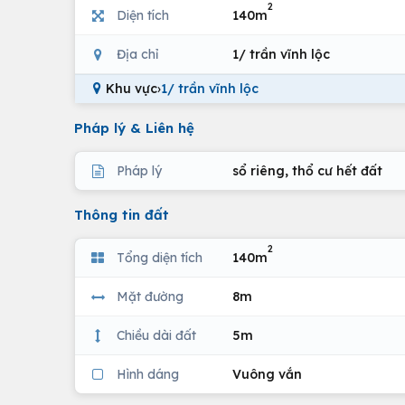
2
Diện tích
140m
Địa chỉ
1/ trần vĩnh lộc
Khu vực
›
1/ trần vĩnh lộc
Pháp lý & Liên hệ
Pháp lý
sổ riêng, thổ cư hết đất
Thông tin đất
2
Tổng diện tích
140m
Mặt đường
8m
Chiều dài đất
5m
Hình dáng
Vuông vắn