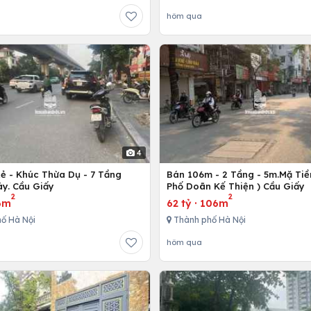
hôm qua
4
Rẻ - Khúc Thừa Dụ - 7 Tầng
Bán 106m - 2 Tầng - 5m.Mặ Tiền
y. Cầu Giấy
Phố Doãn Kế Thiện ) Cầu Giấy
2
2
6m
62 tỷ
·
106m
ố Hà Nội
Thành phố Hà Nội
hôm qua