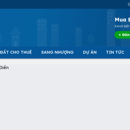
Mua 
Kênh bất 
+ Đăn
 ĐẤT CHO THUÊ
SANG NHƯỢNG
DỰ ÁN
TIN TỨC