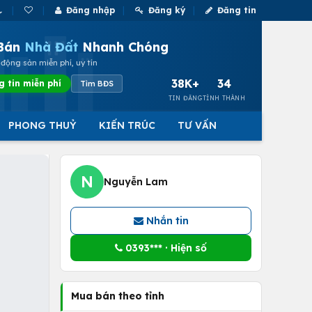
Đăng nhập
Đăng ký
Đăng tin
Bán
Nhà Đất
Nhanh Chóng
động sản miễn phí, uy tín
38K+
34
g tin miễn phí
Tìm BĐS
TIN ĐĂNG
TỈNH THÀNH
PHONG THUỶ
KIẾN TRÚC
TƯ VẤN
N
Nguyễn Lam
Nhắn tin
0393*** · Hiện số
Mua bán theo tỉnh