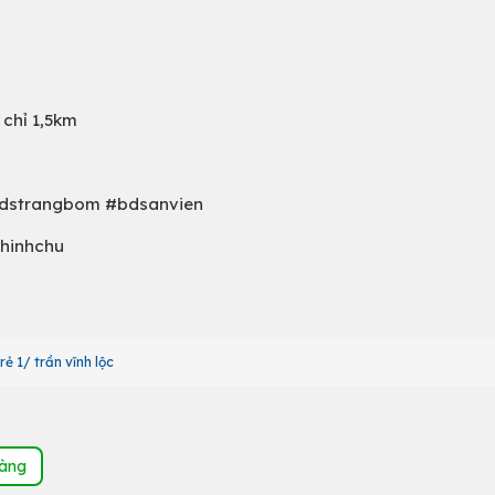
 chỉ 1,5km
bdstrangbom #bdsanvien
hinhchu
rẻ 1/ trần vĩnh lộc
hàng