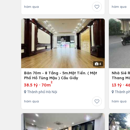
hôm qua
hôm qua
4
Bán 70m - 8 Tầng - 5m.Mặt Tiền. ( Mặt
Nhà Siê 
Phố Hồ Tùng Mậu ) Cầu Giấy
Thang Má
2
38.5 tỷ
·
70m
13 tỷ
·
4
Thành phố Hà Nội
Thành ph
hôm qua
hôm qua