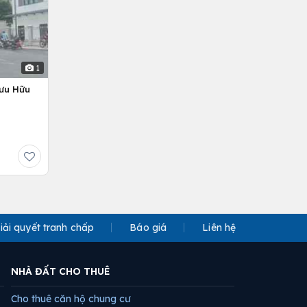
1
Lưu Hữu
iải quyết tranh chấp
Báo giá
Liên hệ
NHÀ ĐẤT CHO THUÊ
Cho thuê căn hộ chung cư