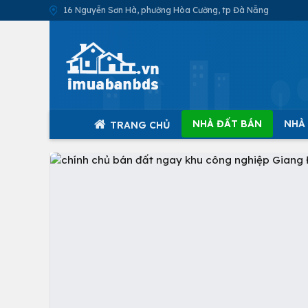
16 Nguyễn Sơn Hà, phường Hòa Cường, tp Đà Nẵng
NHÀ ĐẤT BÁN
NHÀ
TRANG CHỦ