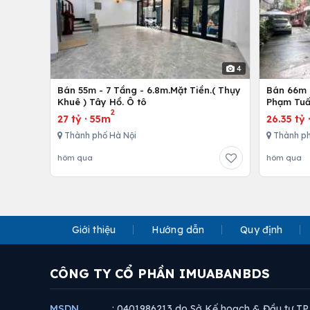
4
Bán 55m - 7 Tầng - 6.8m.Mặt Tiền.( Thụy
Bán 66m -
Khuê ) Tây Hồ. Ô tô
Phạm Tuấ
2
27 tỷ
·
55m
26.35 tỷ
Thành phố Hà Nội
Thành ph
hôm qua
hôm qua
Giới thiệu
Hướng dẫn
Quy định
CÔNG TY CỔ PHẦN IMUABANBDS
MSDN
: 0401986213 do Sở Kế hoạch & Đầu tư TP