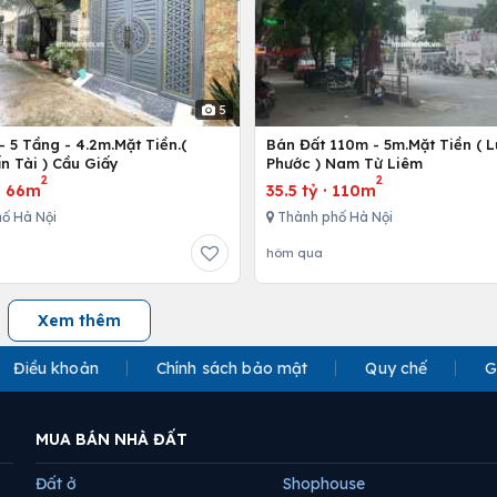
5
 5 Tầng - 4.2m.Mặt Tiền.(
Bán Đất 110m - 5m.Mặt Tiền ( 
n Tài ) Cầu Giấy
Phước ) Nam Từ Liêm
2
2
·
66m
35.5 tỷ
·
110m
ố Hà Nội
Thành phố Hà Nội
hôm qua
Xem thêm
Điều khoản
Chính sách bảo mật
Quy chế
G
MUA BÁN NHÀ ĐẤT
Đất ở
Shophouse