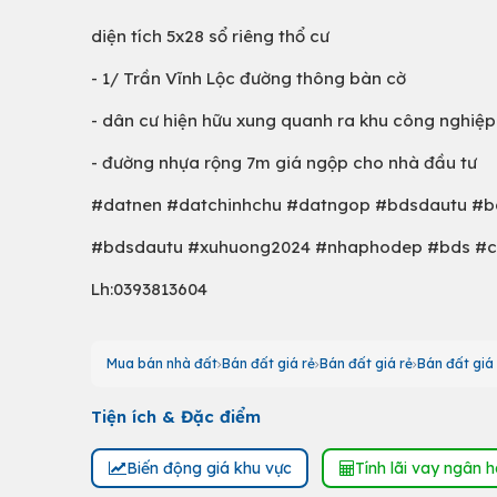
diện tích 5x28 sổ riêng thổ cư
- 1/ Trần Vĩnh Lộc đường thông bàn cờ
- dân cư hiện hữu xung quanh ra khu công nghiệp
- đường nhựa rộng 7m giá ngộp cho nhà đầu tư
#datnen #datchinhchu #datngop #bdsdautu #
#bdsdautu #xuhuong2024 #nhaphodep #bds #c
Lh:0393813604
Mua bán nhà đất
Bán đất giá rẻ
Bán đất giá rẻ
Bán đất giá 
Tiện ích & Đặc điểm
Biến động giá khu vực
Tính lãi vay ngân 