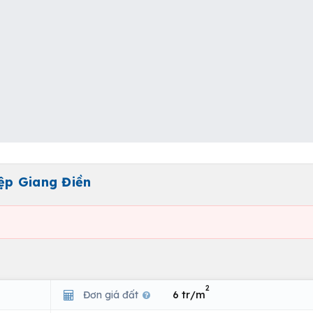
ệp Giang Điền
2
Đơn giá đất
6 tr/m