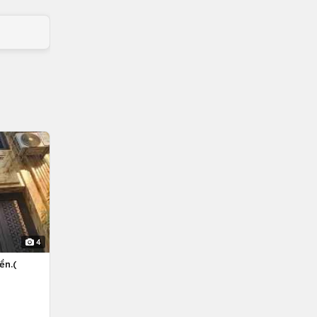
4
ền.(