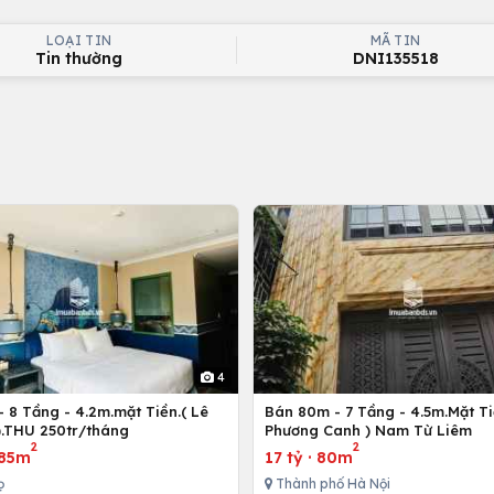
LOẠI TIN
MÃ TIN
Tin thường
DNI135518
4
 8 Tầng - 4.2m.mặt Tiền.( Lê
Bán 80m - 7 Tầng - 4.5m.Mặt Ti
).THU 250tr/tháng
Phương Canh ) Nam Từ Liêm
2
2
85m
17 tỷ
·
80m
ọ
Thành phố Hà Nội