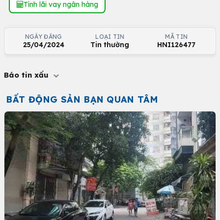
Tính lãi vay ngân hàng
NGÀY ĐĂNG
LOẠI TIN
MÃ TIN
25/04/2024
Tin thường
HNI126477
Báo tin xấu
BẤT ĐỘNG SẢN BẠN QUAN TÂM