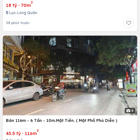
2
18 tỷ
·
70m
Lạc Long Quân
58 phút trước
4
Bán 116m - 6 Tần - 10m.Mặt Tiền. ( Mặt Phố Phú Diễn )
2
43.5 tỷ
·
116m