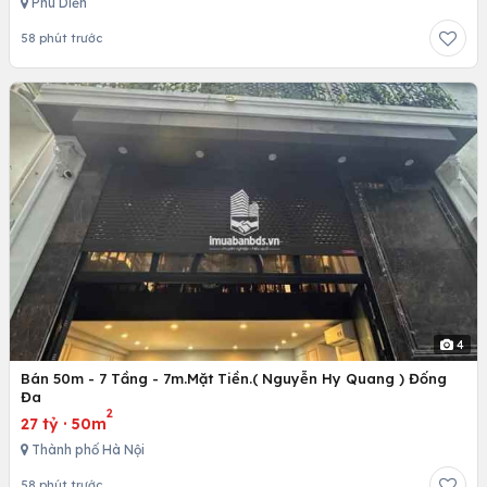
Phú Diễn
58 phút trước
4
Bán 50m - 7 Tầng - 7m.Mặt Tiền.( Nguyễn Hy Quang ) Đống
Đa
2
27 tỷ
·
50m
Thành phố Hà Nội
58 phút trước