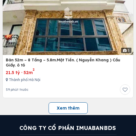
5
Bán 52m – 8 Tầng – 5.8m.Mặt Tiền. ( Nguyễn Khang ) Cầu
Giấy. ô tô
2
21.5 tỷ
·
52m
Thành phố Hà Nội
59 phút trước
Xem thêm
CÔNG TY CỔ PHẦN IMUABANBDS