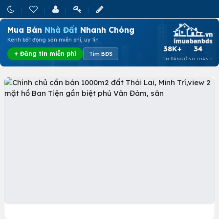
Mua Bán
Nhà Đất
Nhanh Chóng
Kênh bất động sản miễn phí, uy tín
38K+
34
+ Đăng tin miễn phí
Tìm BĐS
TIN ĐĂNG
TỈNH THÀNH