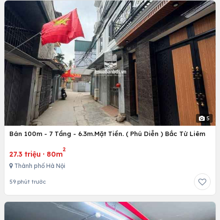
5
Bán 100m - 7 Tầng - 6.3m.Mặt Tiền. ( Phú Diễn ) Bắc Từ Liêm
2
27.3 triệu
·
80m
Thành phố Hà Nội
59 phút trước