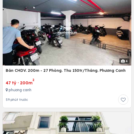
4
Bán CHDV. 200m - 27 Phòng. Thu 150tr/Tháng. Phương Canh
2
47 tỷ
·
200m
phương canh
59 phút trước