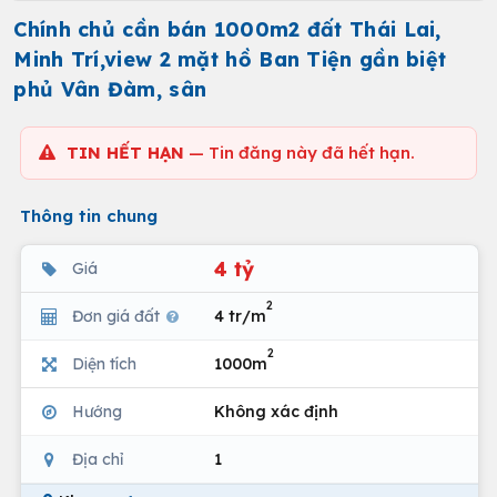
Chính chủ cần bán 1000m2 đất Thái Lai,
Minh Trí,view 2 mặt hồ Ban Tiện gần biệt
phủ Vân Đàm, sân
TIN HẾT HẠN
— Tin đăng này đã hết hạn.
Thông tin chung
4 tỷ
Giá
2
Đơn giá đất
4 tr/m
2
Diện tích
1000m
Hướng
Không xác định
Địa chỉ
1