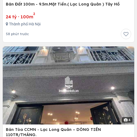
Bán Đất 100m - 9.5m.Mặt Tiền.( Lạc Long Quân ) Tây Hồ
2
24 tỷ
·
100m
Thành phố Hà Nội
58 phút trước
4
Bán Tòa CCMN - Lạc Long Quân – DÒNG TIỀN
110TR/THÁNG.