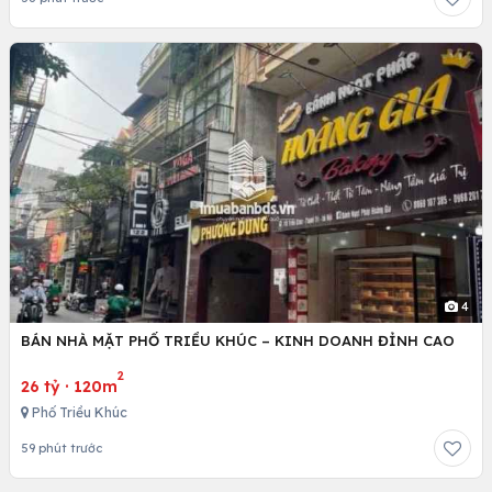
4
BÁN NHÀ MẶT PHỐ TRIỀU KHÚC – KINH DOANH ĐỈNH CAO
2
26 tỷ
·
120m
Phố Triều Khúc
59 phút trước