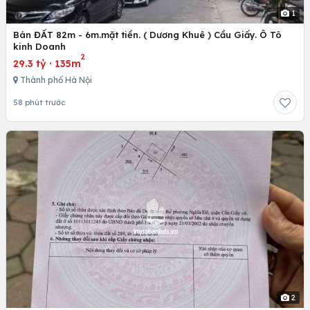
1
Bán ĐẤT 82m - 6m.mặt tiền. ( Dương Khuê ) Cầu Giấy. Ô Tô
kinh Doanh
2
29.3 tỷ
·
135m
Thành phố Hà Nội
58 phút trước
2