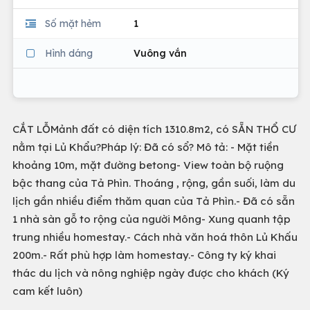
Số mặt hẻm
1
Hình dáng
Vuông vắn
CẮT LỖMảnh đất có diện tích 1310.8m2, có SẴN THỔ CƯ
nằm tại Lủ Khẩu?Pháp lý: Đã có sổ? Mô tả: - Mặt tiền
khoảng 10m, mặt đường betong- View toàn bộ ruộng
bậc thang của Tả Phìn. Thoáng , rộng, gần suối, làm du
lịch gần nhiều điểm thăm quan của Tả Phìn.- Đã có sẵn
1 nhà sàn gỗ to rộng của người Mông- Xung quanh tập
trung nhiều homestay.- Cách nhà văn hoá thôn Lủ Khấu
200m.- Rất phù hợp làm homestay.- Công ty ký khai
thác du lịch và nông nghiệp ngày được cho khách (Ký
cam kết luôn)