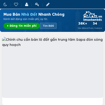
Mua Bán
Nhà Đất
Nhanh Chóng
Kênh bất động sản miễn phí, uy tín
38K+
34
+ Đăng tin miễn phí
Tìm BĐS
TIN ĐĂNG
TỈNH THÀNH