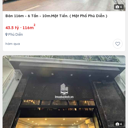
4
Bán 116m - 6 Tần - 10m.Mặt Tiền. ( Mặt Phố Phú Diễn )
2
43.5 tỷ
·
116m
Phú Diễn
hôm qua
4