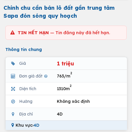
Chính chu cần bán lô đất gần trung tâm
Sapa đón sóng quy hoạch
TIN HẾT HẠN
— Tin đăng này đã hết hạn.
Thông tin chung
1 triệu
Giá
2
Đơn giá đất
763/m
2
Diện tích
1310m
Hướng
Không xác định
Địa chỉ
4D
Khu vực
›
4D