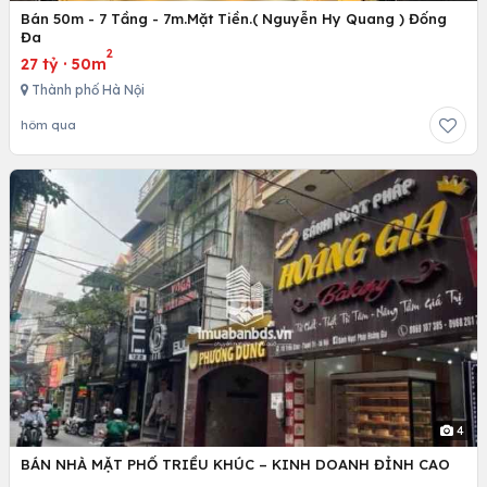
Bán 50m - 7 Tầng - 7m.Mặt Tiền.( Nguyễn Hy Quang ) Đống
Đa
2
27 tỷ
·
50m
Thành phố Hà Nội
hôm qua
4
BÁN NHÀ MẶT PHỐ TRIỀU KHÚC – KINH DOANH ĐỈNH CAO