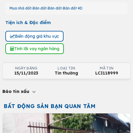
Mua nhà đất
Bán đất
Bán đất
Bán đất 4D
Tiện ích & Đặc điểm
Biến động giá khu vực
Tính lãi vay ngân hàng
NGÀY ĐĂNG
LOẠI TIN
MÃ TIN
15/11/2023
Tin thường
LCI118999
Báo tin xấu
BẤT ĐỘNG SẢN BẠN QUAN TÂM