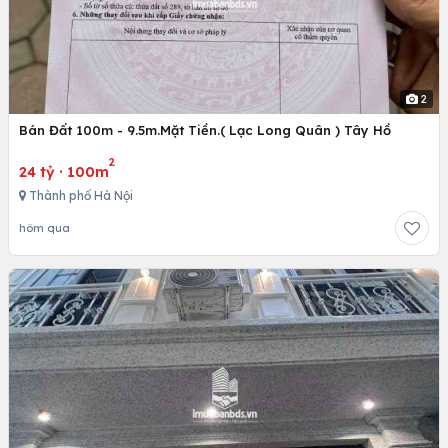
2
Bán Đất 100m - 9.5m.Mặt Tiền.( Lạc Long Quân ) Tây Hồ
2
24 tỷ
·
100m
Thành phố Hà Nội
hôm qua