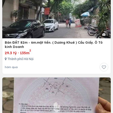
1
Bán ĐẤT 82m - 6m.mặt tiền. ( Dương Khuê ) Cầu Giấy. Ô Tô
kinh Doanh
2
29.3 tỷ
·
135m
Thành phố Hà Nội
hôm qua