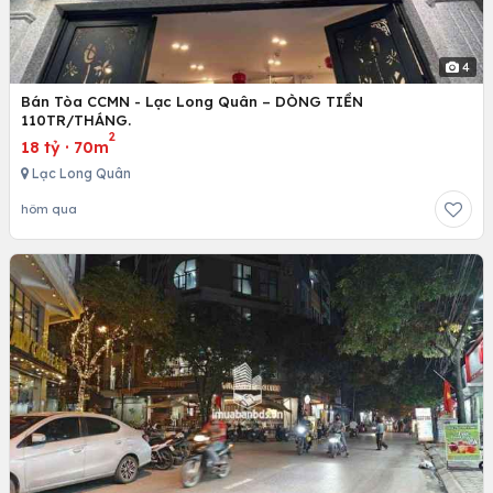
4
Bán Tòa CCMN - Lạc Long Quân – DÒNG TIỀN
110TR/THÁNG.
2
18 tỷ
·
70m
Lạc Long Quân
hôm qua