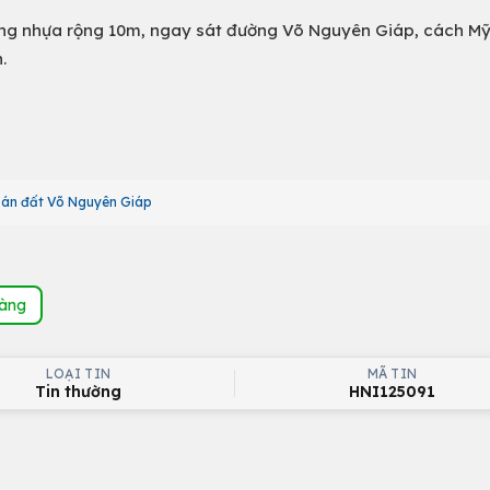
ờng nhựa rộng 10m, ngay sát đường Võ Nguyên Giáp, cách Mỹ
.
án đất Võ Nguyên Giáp
hàng
LOẠI TIN
MÃ TIN
Tin thường
HNI125091