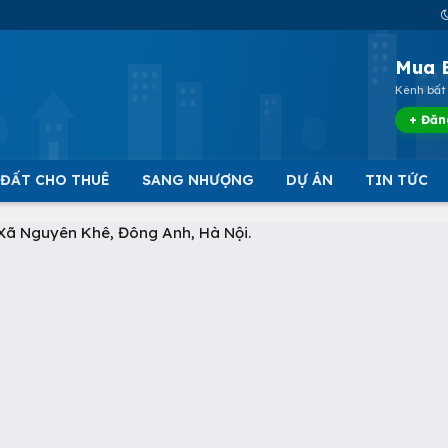
Mua 
Kênh bất 
+ Đăn
 ĐẤT CHO THUÊ
SANG NHƯỢNG
DỰ ÁN
TIN TỨC