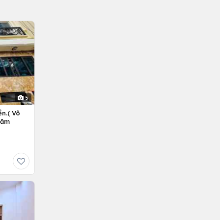
5
n.( Võ
Năm