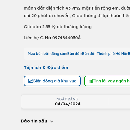
mảnh đất diện tích 43.9m2 mặt tiền rộng 4m, đư
chỉ 20 phút di chuyển, Giao thông đi lại thuân tiện
Giá bán 2.35 tỷ có thương lượng
Liên hệ C. Hà 0974844030Â
Mua bán bất động sản
Bán đất
Bán đất Thành phố Hà Nội
B
Tiện ích & Đặc điểm
Biến động giá khu vực
Tính lãi vay ngân 
NGÀY ĐĂNG
04/04/2024
Báo tin xấu