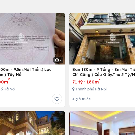
2
00m - 9.5m.Mặt Tiền.( Lạc
Bán 180m - 9 Tầng - 8m.Mặt Tiề
n ) Tây Hồ
Chí Công ) Cầu Giấy.Thu 5 Tỷ/
2
2
00m
71 tỷ
·
180m
ố Hà Nội
Thành phố Hà Nội
4 giờ trước