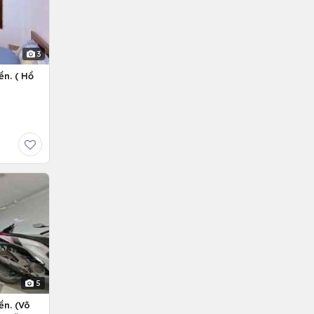
3
ền. ( Hồ
5
ền. (Võ