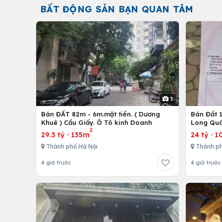
BẤT ĐỘNG SẢN BẠN QUAN TÂM
1
Bán ĐẤT 82m - 6m.mặt tiền. ( Dương
Bán Đất 1
Khuê ) Cầu Giấy. Ô Tô kinh Doanh
Long Quâ
2
29.3 tỷ
·
135m
24 tỷ
·
1
Thành phố Hà Nội
Thành ph
4 giờ trước
4 giờ trước