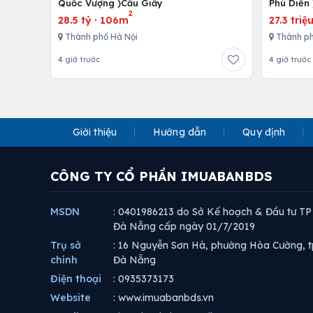
Quốc Vượng )Cầu Giấy
Phú Diễn 
2
28.5 tỷ
·
106m
27.3 triệ
Thành phố Hà Nội
Thành ph
4 giờ trước
4 giờ trước
Giới thiệu
Hướng dẫn
Quy định
CÔNG TY CỔ PHẦN IMUABANBDS
MSDN
: 0401986213 do Sở Kế hoạch & Đầu tư TP
Đà Nẵng cấp ngày 01/7/2019
Trụ sở
: 16 Nguyễn Sơn Hà, phường Hòa Cường, t
chính
Đà Nẵng
Điện thoại
: 0935373173
Website
: www.imuabanbds.vn