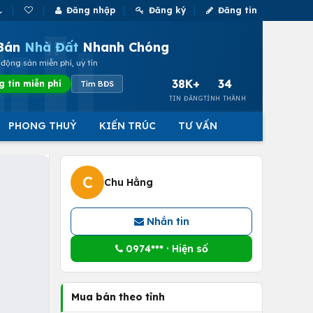
Đăng nhập
Đăng ký
Đăng tin
Bán
Nhà Đất
Nhanh Chóng
động sản miễn phí, uy tín
38K+
34
g tin miễn phí
Tìm BĐS
TIN ĐĂNG
TỈNH THÀNH
PHONG THUỶ
KIẾN TRÚC
TƯ VẤN
C
Chu Hằng
Nhắn tin
0974*** · Hiện số
Mua bán theo tỉnh