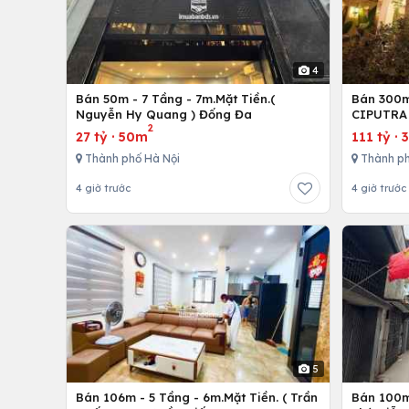
4
Bán 50m - 7 Tầng - 7m.Mặt Tiền.(
Bán 300m 
Nguyễn Hy Quang ) Đống Đa
CIPUTRA 
2
27 tỷ
·
50m
111 tỷ
·
Thành phố Hà Nội
Thành ph
4 giờ trước
4 giờ trước
5
Bán 106m - 5 Tầng - 6m.Mặt Tiền. ( Trần
Bán 100m 