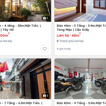
5
- 4 tầng - 33m.Mặt Tiền. (
Bán 48m - 5 Tầng - 3.9m.Mặt Ti
) Tây Hồ
Tùng Mậu ) Cầu Giấy
2
2
300m
Liên hệ
·
48m
ố Hà Nội
Thành phố Hà Nội
4 giờ trước
5
- 7 Tầng - 6.3m.Mặt Tiền. (
Bán 80m - 9 Tầng - 5.5m.Mặt Ti