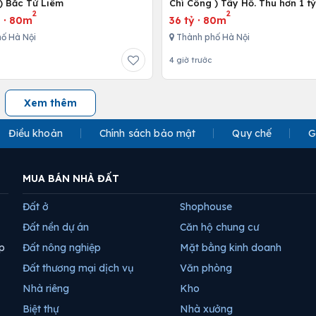
) Bắc Từ Liêm
Chí Công ) Tây Hồ. Thu hơn 1 t
2
2
u
·
80m
36 tỷ
·
80m
ố Hà Nội
Thành phố Hà Nội
4 giờ trước
Xem thêm
Điều khoản
Chính sách bảo mật
Quy chế
G
MUA BÁN NHÀ ĐẤT
Đất ở
Shophouse
Đất nền dự án
Căn hộ chung cư
p
Đất nông nghiệp
Mặt bằng kinh doanh
Đất thương mại dịch vụ
Văn phòng
Nhà riêng
Kho
Biệt thự
Nhà xưởng