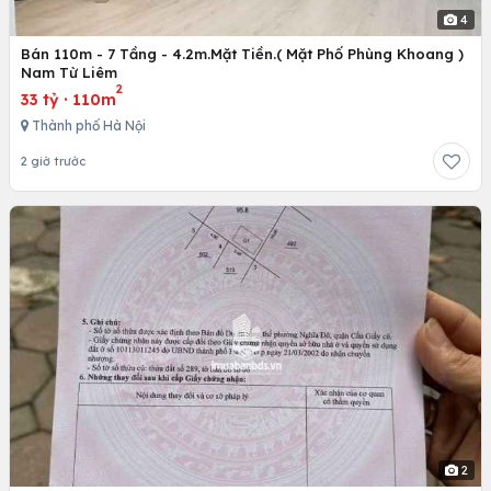
4
Bán 110m - 7 Tầng - 4.2m.Mặt Tiền.( Mặt Phố Phùng Khoang )
Nam Từ Liêm
2
33 tỷ
·
110m
Thành phố Hà Nội
2 giờ trước
2