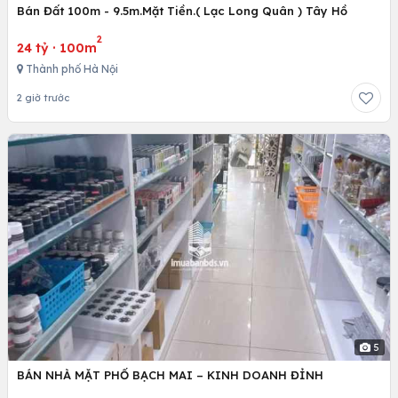
Bán Đất 100m - 9.5m.Mặt Tiền.( Lạc Long Quân ) Tây Hồ
2
24 tỷ
·
100m
Thành phố Hà Nội
2 giờ trước
5
BÁN NHÀ MẶT PHỐ BẠCH MAI – KINH DOANH ĐỈNH