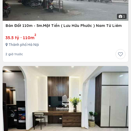
1
Bán Đất 110m - 5m.Mặt Tiền ( Lưu Hữu Phước ) Nam Từ Liêm
2
35.5 tỷ
·
110m
Thành phố Hà Nội
2 giờ trước