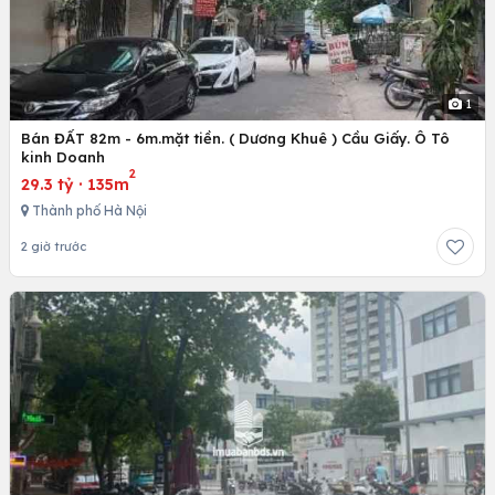
1
Bán ĐẤT 82m - 6m.mặt tiền. ( Dương Khuê ) Cầu Giấy. Ô Tô
kinh Doanh
2
29.3 tỷ
·
135m
Thành phố Hà Nội
2 giờ trước