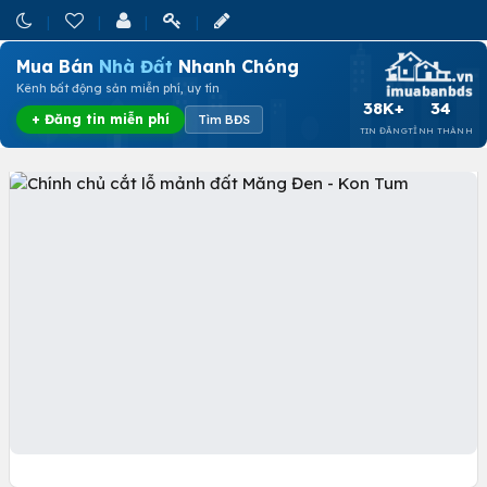
Mua Bán
Nhà Đất
Nhanh Chóng
Kênh bất động sản miễn phí, uy tín
38K+
34
+ Đăng tin miễn phí
Tìm BĐS
TIN ĐĂNG
TỈNH THÀNH