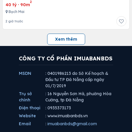
2
40 tỷ
·
90m
Bạch Mai
2 giờ trước
Xem thêm
CÔNG TY CỔ PHẦN IMUABANBDS
MSDN
: 0401986213 do Sở Kế hoạch &
Đầu tư TP Đà Nẵng cấp ngày
01/7/2019
Trụ sở
: 16 Nguyễn Sơn Hà, phường Hòa
chính
Cường, tp Đà Nẵng
Điện thoại
: 0935373173
Website
: www.imuabanbds.vn
Email
:
imuabanbds@gmail.com