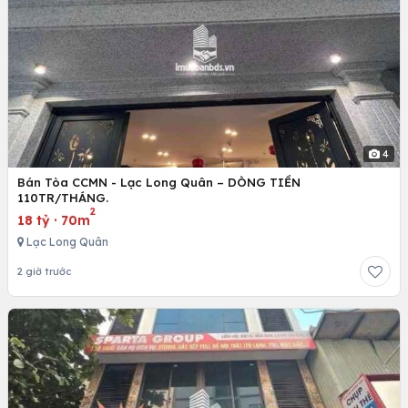
4
Bán Tòa CCMN - Lạc Long Quân – DÒNG TIỀN
110TR/THÁNG.
2
18 tỷ
·
70m
Lạc Long Quân
2 giờ trước