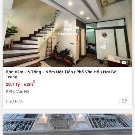
4
Bán 62m - 6 Tầng - 4.5m.Mặt Tiền.( Phố Vân Hồ ) Hai Bà
Trưng
2
28.7 tỷ
·
62m
Phố Vân Hồ
2 giờ trước