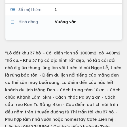
Số mặt hẻm
1
Hình dáng
Vuông vắn
"Lô đất khu 37 hộ - Có diện tích sổ 1000m2, có 400m2
thổ cư. - Khu 37 hộ có địa hình rất đẹp, nó là 1 cái đồi
nhỏ ở giữa thung lũng lớn với 1 bên là núi Ngọc Lễ, 1 bên
là rừng bảo tồn. - Điểm du lịch nổi tiếng của măng đen
có thể săn mây buổi sáng. Là điểm đến của hầu hết
khách du lịch Măng Đen. - Cách trung tâm 10km - Cách
chùa Khánh Lâm 5km - Cách thác Pa Sy 2km - Cách
cầu treo Kon Tu Rằng 4km - Các điểm du lịch nói trên
đều nằm trên 1 tuyến đường từ Thị trấn tới khu 37 hộ. -
Phu hợp làm nhà vườn hoặc homestay Cafe .Liên hệ :
Liên hệ : 0862.745.594 ( Gọi trực tiếp ) hoặc ib Zalo