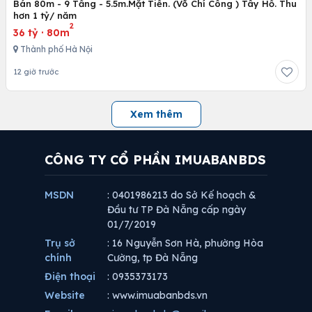
Bán 80m - 9 Tầng - 5.5m.Mặt Tiền. (Võ Chí Công ) Tây Hồ. Thu
hơn 1 tỷ/ năm
2
36 tỷ
·
80m
Thành phố Hà Nội
12 giờ trước
Xem thêm
CÔNG TY CỔ PHẦN IMUABANBDS
MSDN
: 0401986213 do Sở Kế hoạch &
Đầu tư TP Đà Nẵng cấp ngày
01/7/2019
Trụ sở
: 16 Nguyễn Sơn Hà, phường Hòa
chính
Cường, tp Đà Nẵng
Điện thoại
: 0935373173
Website
: www.imuabanbds.vn