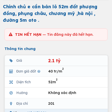
Chính chủ e cần bán lô 52m đất phượng
đồng, phụng châu, chương mỹ ,hà nội ,
đường 5m oto .
TIN HẾT HẠN
— Tin đăng này đã hết hạn.
Thông tin chung
2.1 tỷ
Giá
2
Đơn giá đất
40 tr/m
2
Diện tích
52m
Hướng
Không xác định
Địa chỉ
201