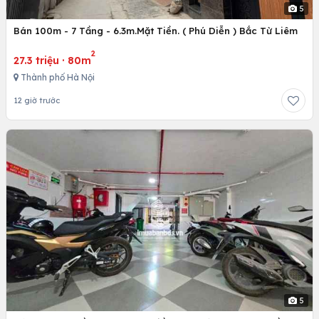
5
Bán 100m - 7 Tầng - 6.3m.Mặt Tiền. ( Phú Diễn ) Bắc Từ Liêm
2
27.3 triệu
·
80m
Thành phố Hà Nội
12 giờ trước
5