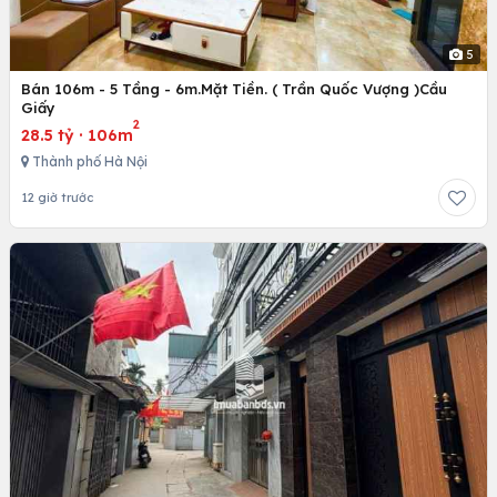
5
Bán 106m - 5 Tầng - 6m.Mặt Tiền. ( Trần Quốc Vượng )Cầu
Giấy
2
28.5 tỷ
·
106m
Thành phố Hà Nội
12 giờ trước