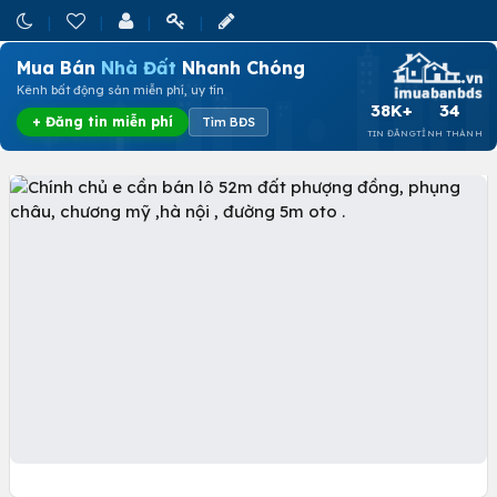
Mua Bán
Nhà Đất
Nhanh Chóng
Kênh bất động sản miễn phí, uy tín
38K+
34
+ Đăng tin miễn phí
Tìm BĐS
TIN ĐĂNG
TỈNH THÀNH