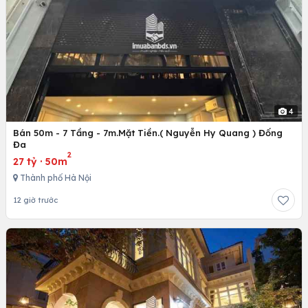
4
Bán 50m - 7 Tầng - 7m.Mặt Tiền.( Nguyễn Hy Quang ) Đống
Đa
2
27 tỷ
·
50m
Thành phố Hà Nội
12 giờ trước