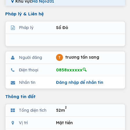
Khu vực
Hà Nội
›
201
Pháp lý & Liên hệ
Pháp lý
Sổ Đỏ
trương tấn sang
Người đăng
T
0858xxxxxx🔍
Điện thoại
Nhắn tin
Đăng nhập để nhắn tin
Thông tin đất
2
Tổng diện tích
52m
Vị trí
Mặt tiền