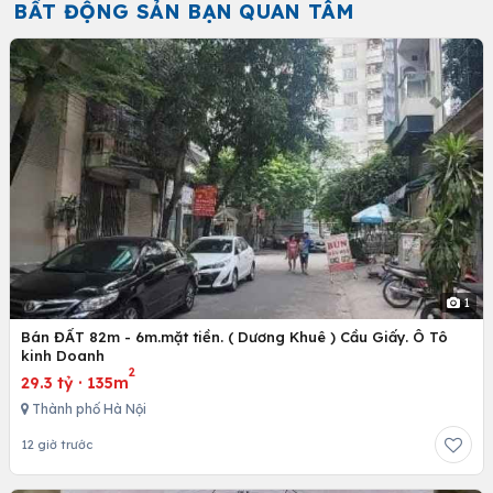
BẤT ĐỘNG SẢN BẠN QUAN TÂM
1
Bán ĐẤT 82m - 6m.mặt tiền. ( Dương Khuê ) Cầu Giấy. Ô Tô
kinh Doanh
2
29.3 tỷ
·
135m
Thành phố Hà Nội
12 giờ trước