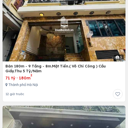
5
Bán 180m - 9 Tầng - 8m.Mặt Tiền.( Võ Chí Công ) Cầu
Giấy.Thu 5 Tỷ/Năm
2
71 tỷ
·
180m
Thành phố Hà Nội
12 giờ trước