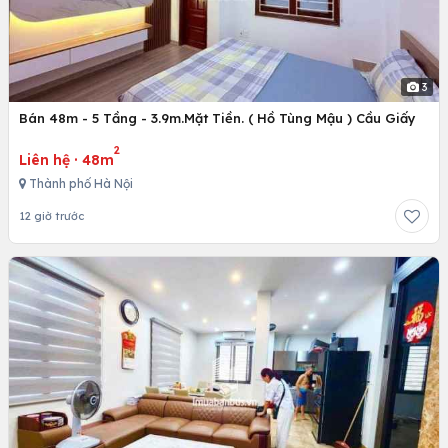
3
Bán 48m - 5 Tầng - 3.9m.Mặt Tiền. ( Hồ Tùng Mậu ) Cầu Giấy
2
Liên hệ
·
48m
Thành phố Hà Nội
12 giờ trước