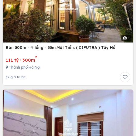
5
Bán 300m - 4 tầng - 33m.Mặt Tiền. ( CIPUTRA ) Tây Hồ
2
111 tỷ
·
300m
Thành phố Hà Nội
12 giờ trước