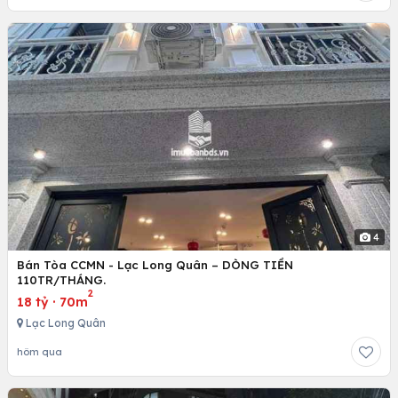
4
Bán Tòa CCMN - Lạc Long Quân – DÒNG TIỀN
110TR/THÁNG.
2
18 tỷ
·
70m
Lạc Long Quân
hôm qua