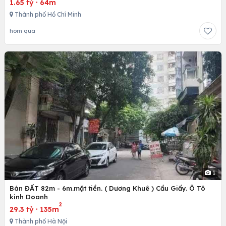
1.65 tỷ
·
64m
Thành phố Hồ Chí Minh
hôm qua
1
Bán ĐẤT 82m - 6m.mặt tiền. ( Dương Khuê ) Cầu Giấy. Ô Tô
kinh Doanh
2
29.3 tỷ
·
135m
Thành phố Hà Nội