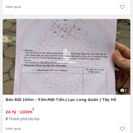
hôm qua
2
Bán Đất 100m - 9.5m.Mặt Tiền.( Lạc Long Quân ) Tây Hồ
2
24 tỷ
·
100m
Thành phố Hà Nội
hôm qua