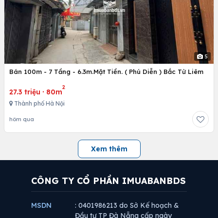
5
Bán 100m - 7 Tầng - 6.3m.Mặt Tiền. ( Phú Diễn ) Bắc Từ Liêm
2
27.3 triệu
·
80m
Thành phố Hà Nội
hôm qua
Xem thêm
CÔNG TY CỔ PHẦN IMUABANBDS
MSDN
: 0401986213 do Sở Kế hoạch &
Đầu tư TP Đà Nẵng cấp ngày