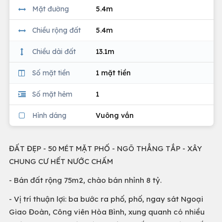
Mặt đường
5.4m
Chiều rộng đất
5.4m
Chiều dài đất
13.1m
Số mặt tiền
1 mặt tiền
Số mặt hẻm
1
Hình dáng
Vuông vắn
ĐẤT ĐẸP - 50 MÉT MẶT PHỐ - NGÕ THẲNG TẮP - XÂY
CHUNG CƯ HẾT NƯỚC CHẤM
- Bán đất rộng 75m2, chào bán nhỉnh 8 tỷ.
- Vị trí thuận lợi: ba bước ra phố, phố, ngay sát Ngoại
Giao Đoàn, Công viên Hòa Bình, xung quanh có nhiều