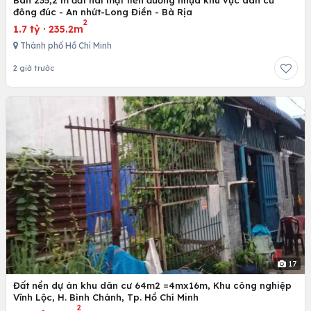
Bán 235,2 m đất hai mặt tiền đường nhựa khu vực dân cư
đông đúc - An nhứt-Long Điền - Bà Rịa
2
1.7 tỷ
·
235.2m
Thành phố Hồ Chí Minh
2 giờ trước
17
Đất nền dự án khu dân cư 64m2 =4mx16m, Khu công nghiệp
Vĩnh Lộc, H. Bình Chánh, Tp. Hồ Chí Minh
2