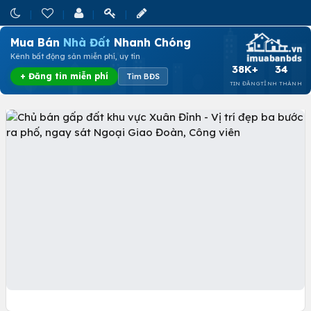
Mua Bán
Nhà Đất
Nhanh Chóng
Kênh bất động sản miễn phí, uy tín
38K+
34
+ Đăng tin miễn phí
Tìm BĐS
TIN ĐĂNG
TỈNH THÀNH