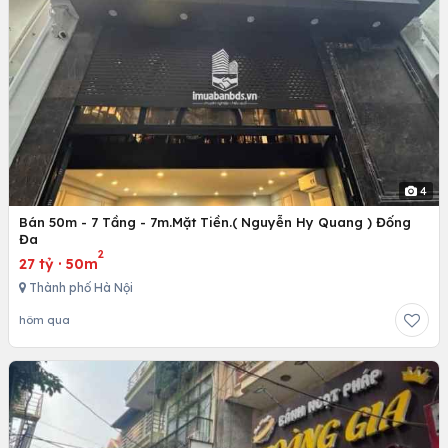
4
Bán 50m - 7 Tầng - 7m.Mặt Tiền.( Nguyễn Hy Quang ) Đống
Đa
2
27 tỷ
·
50m
Thành phố Hà Nội
hôm qua