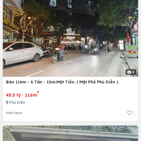
4
Bán 116m - 6 Tần - 10m.Mặt Tiền. ( Mặt Phố Phú Diễn )
2
43.5 tỷ
·
116m
Phú Diễn
hôm qua