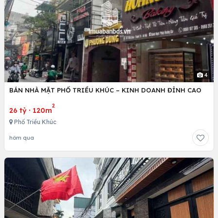
4
BÁN NHÀ MẶT PHỐ TRIỀU KHÚC – KINH DOANH ĐỈNH CAO
2
26 tỷ
·
120m
Phố Triều Khúc
hôm qua