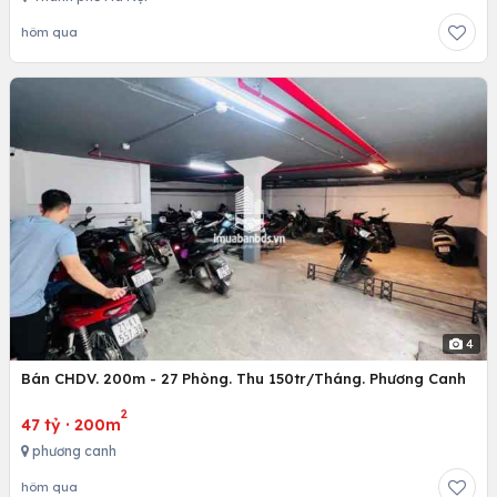
hôm qua
4
Bán CHDV. 200m - 27 Phòng. Thu 150tr/Tháng. Phương Canh
2
47 tỷ
·
200m
phương canh
hôm qua