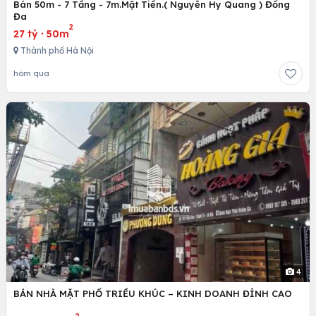
Bán 50m - 7 Tầng - 7m.Mặt Tiền.( Nguyễn Hy Quang ) Đống
Đa
2
27 tỷ
·
50m
Thành phố Hà Nội
hôm qua
4
BÁN NHÀ MẶT PHỐ TRIỀU KHÚC – KINH DOANH ĐỈNH CAO