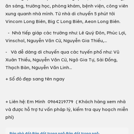
ăn sáng, trường học, phòng khám, bệnh viện, công viên
xung quanh nhà mình. Từ nhà di chuyển 5 phút tới
Vincom Long Biên, Big C Long Biên, Aeon Long Biên.
- Nhà tiếp giáp các trường như: Lê Quý Đôn, Phúc Lợi,
Vinschol, Nguyễn Văn Cừ, Nguyễn Gia Thiều,…
- Và dễ dàng di chuyển qua các tuyến phố như: Vũ
Xuân Thiều, Nguyễn Văn Cừ, Ngô Gia Tự, Sài Đồng,
Thạch Bàn, Nguyễn Văn Linh…
+ Sổ đỏ đẹp sang tên ngay
+ Liên hệ: Em Minh 0964219779 ( Khách hàng xem nhà
và được hỗ trợ tư vấn pháp lý, kiểm tra quy hoạch miễn
phí)
Bán nhà đất
Bán đất trong ngõ
Bán đất trong ngõ