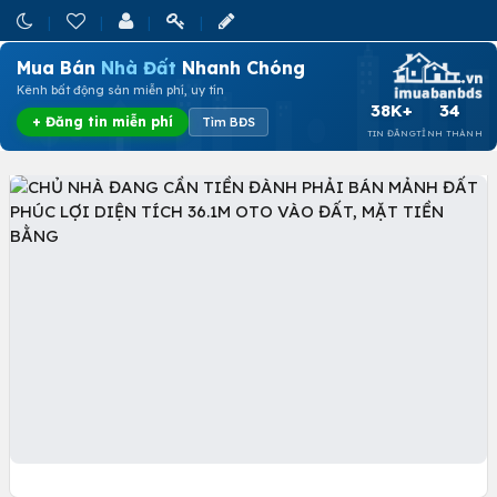
Mua Bán
Nhà Đất
Nhanh Chóng
Kênh bất động sản miễn phí, uy tín
38K+
34
+ Đăng tin miễn phí
Tìm BĐS
TIN ĐĂNG
TỈNH THÀNH