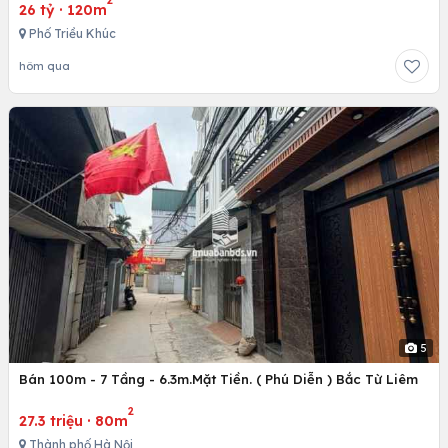
2
26 tỷ
·
120m
Phố Triều Khúc
hôm qua
5
Bán 100m - 7 Tầng - 6.3m.Mặt Tiền. ( Phú Diễn ) Bắc Từ Liêm
2
27.3 triệu
·
80m
Thành phố Hà Nội