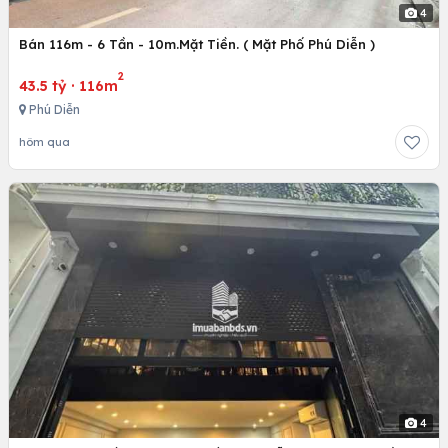
4
Bán 116m - 6 Tần - 10m.Mặt Tiền. ( Mặt Phố Phú Diễn )
2
43.5 tỷ
·
116m
Phú Diễn
hôm qua
4