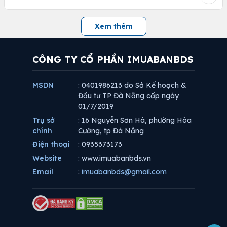
Xem thêm
CÔNG TY CỔ PHẦN IMUABANBDS
MSDN
: 0401986213 do Sở Kế hoạch &
Đầu tư TP Đà Nẵng cấp ngày
01/7/2019
Trụ sở
: 16 Nguyễn Sơn Hà, phường Hòa
chính
Cường, tp Đà Nẵng
Điện thoại
: 0935373173
Website
: www.imuabanbds.vn
Email
:
imuabanbds@gmail.com