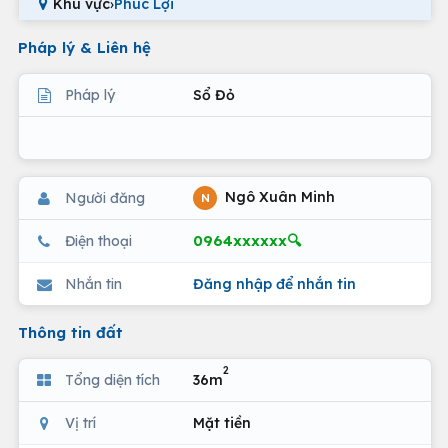
Khu vực
›
Phúc Lợi
Pháp lý & Liên hệ
Pháp lý
Sổ Đỏ
Ngô Xuân Minh
Người đăng
N
0964xxxxxx🔍
Điện thoại
Nhắn tin
Đăng nhập để nhắn tin
Thông tin đất
2
Tổng diện tích
36m
Vị trí
Mặt tiền