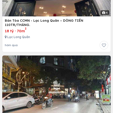
4
Bán Tòa CCMN - Lạc Long Quân – DÒNG TIỀN
110TR/THÁNG.
2
18 tỷ
·
70m
Lạc Long Quân
hôm qua