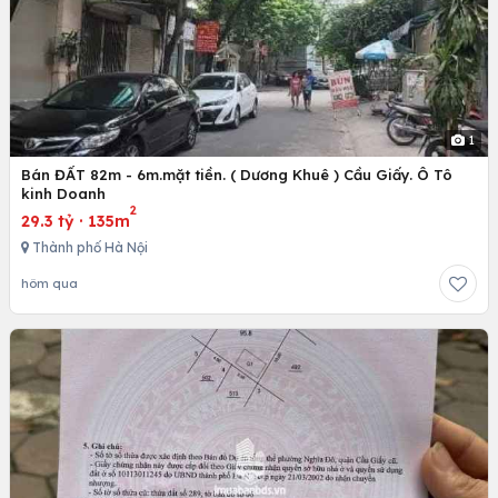
1
Bán ĐẤT 82m - 6m.mặt tiền. ( Dương Khuê ) Cầu Giấy. Ô Tô
kinh Doanh
2
29.3 tỷ
·
135m
Thành phố Hà Nội
hôm qua