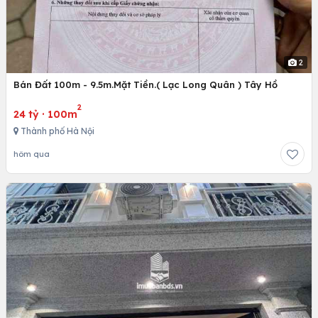
2
Bán Đất 100m - 9.5m.Mặt Tiền.( Lạc Long Quân ) Tây Hồ
2
24 tỷ
·
100m
Thành phố Hà Nội
hôm qua