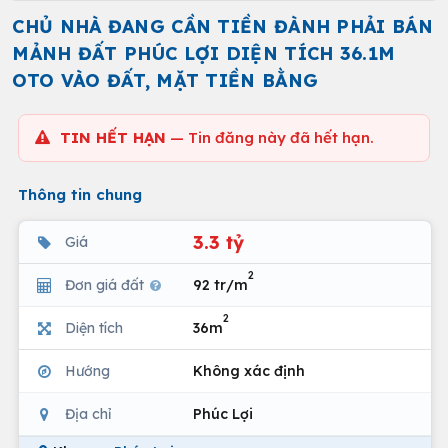
CHỦ NHÀ ĐANG CẦN TIỀN ĐÀNH PHẢI BÁN
MẢNH ĐẤT PHÚC LỢI DIỆN TÍCH 36.1M
OTO VÀO ĐẤT, MẶT TIỀN BẰNG
TIN HẾT HẠN
— Tin đăng này đã hết hạn.
Thông tin chung
3.3 tỷ
Giá
2
Đơn giá đất
92 tr/m
2
Diện tích
36m
Hướng
Không xác định
Địa chỉ
Phúc Lợi