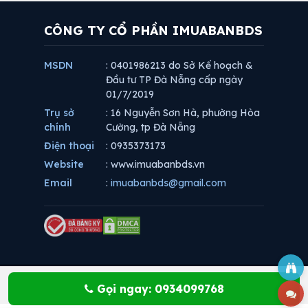
CÔNG TY CỔ PHẦN IMUABANBDS
MSDN
: 0401986213 do Sở Kế hoạch &
Đầu tư TP Đà Nẵng cấp ngày
01/7/2019
Trụ sở
: 16 Nguyễn Sơn Hà, phường Hòa
chính
Cường, tp Đà Nẵng
Điện thoại
: 0935373173
Website
: www.imuabanbds.vn
Email
:
imuabanbds@gmail.com
Gọi ngay: 0934099768