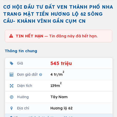
CƠ HỘI ĐẦU TƯ ĐẤT VEN THÀNH PHỐ NHA
TRANG MẶT TIỀN HƯƠNG LỘ 62 SÔNG
CẦU- KHÁNH VĨNH GẦN CỤM CN
TIN HẾT HẠN
— Tin đăng này đã hết hạn.
Thông tin chung
545 triệu
Giá
2
Đơn giá đất
4 tr/m
2
Diện tích
139m
Hướng
Tây Nam
Địa chỉ
Hương lộ 62