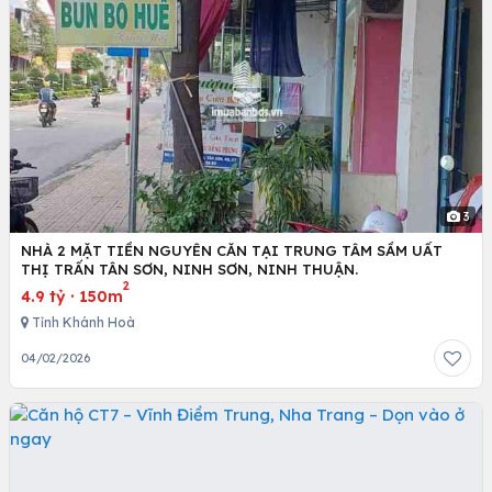
3
NHÀ 2 MẶT TIỀN NGUYÊN CĂN TẠI TRUNG TÂM SẦM UẤT
THỊ TRẤN TÂN SƠN, NINH SƠN, NINH THUẬN.
2
4.9 tỷ
·
150m
Tỉnh Khánh Hoà
04/02/2026