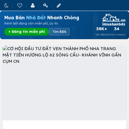
Mua Bán
Nhà Đất
Nhanh Chóng
Kênh bất động sản miễn phí, uy tín
38K+
34
+ Đăng tin miễn phí
Tìm BĐS
TIN ĐĂNG
TỈNH THÀNH