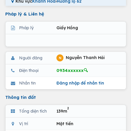
Khu vực
Khánh Hoà
›
Hương lộ 62
Pháp lý & Liên hệ
Pháp lý
Giấy Hồng
Nguyễn Thanh Hải
Người đăng
N
0934xxxxxx🔍
Điện thoại
Nhắn tin
Đăng nhập để nhắn tin
Thông tin đất
2
Tổng diện tích
139m
Vị trí
Mặt tiền