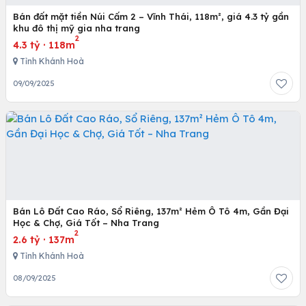
Bán đất mặt tiền Núi Cấm 2 – Vĩnh Thái, 118m², giá 4.3 tỷ gần
khu đô thị mỹ gia nha trang
2
4.3 tỷ
·
118m
Tỉnh Khánh Hoà
09/09/2025
Bán Lô Đất Cao Ráo, Sổ Riêng, 137m² Hẻm Ô Tô 4m, Gần Đại
Học & Chợ, Giá Tốt – Nha Trang
2
2.6 tỷ
·
137m
Tỉnh Khánh Hoà
08/09/2025