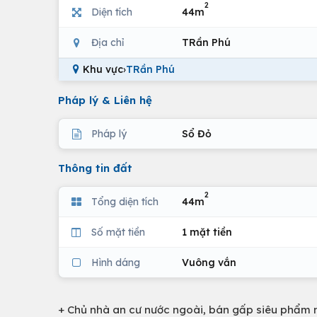
2
Diện tích
44m
Địa chỉ
TRần Phú
Khu vực
›
TRần Phú
Pháp lý & Liên hệ
Pháp lý
Sổ Đỏ
Thông tin đất
2
Tổng diện tích
44m
Số mặt tiền
1 mặt tiền
Hình dáng
Vuông vắn
+ Chủ nhà an cư nước ngoài, bán gấp siêu phẩm n