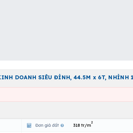
INH DOANH SIÊU ĐỈNH, 44.5M x 6T, NHỈNH 
2
Đơn giá đất
318 tr/m