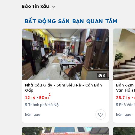
Báo tin xấu
BẤT ĐỘNG SẢN BẠN QUAN TÂM
5
Nhà Cầu Giấy - 50m Siêu Rẻ - Cần Bán
Bán 62m -
Gấp
Vân Hồ )
2
12 tỷ
·
50m
28.7 tỷ
·
Thành phố Hà Nội
Phố Vân 
hôm qua
hôm qua