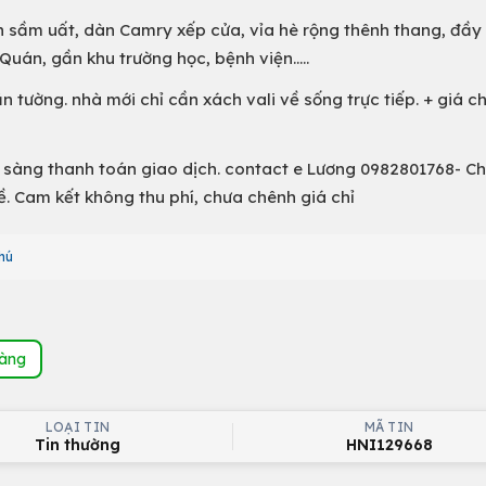
h sầm uất, dàn Camry xếp cửa, vỉa hè rộng thênh thang, đầy 
Quán, gần khu trường học, bệnh viện…..
 tường. nhà mới chỉ cần xách vali về sống trực tiếp. + giá ch
ẵn sàng thanh toán giao dịch. contact e Lương 0982801768- C
 Cam kết không thu phí, chưa chênh giá chỉ
hú
hàng
LOẠI TIN
MÃ TIN
Tin thường
HNI129668