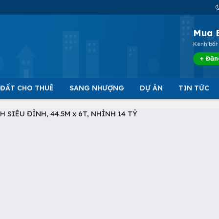
Mua 
Kênh bất 
+ Đăn
 ĐẤT CHO THUÊ
SANG NHƯỢNG
DỰ ÁN
TIN TỨC