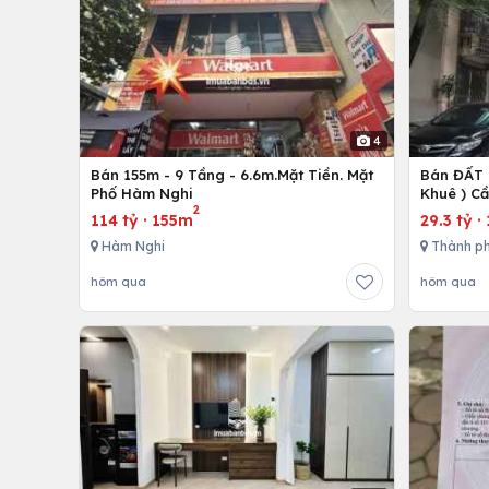
4
Bán 155m - 9 Tầng - 6.6m.Mặt Tiền. Mặt
Bán ĐẤT 
Phố Hàm Nghi
Khuê ) C
2
114 tỷ
·
155m
29.3 tỷ
·
Hàm Nghi
Thành ph
hôm qua
hôm qua