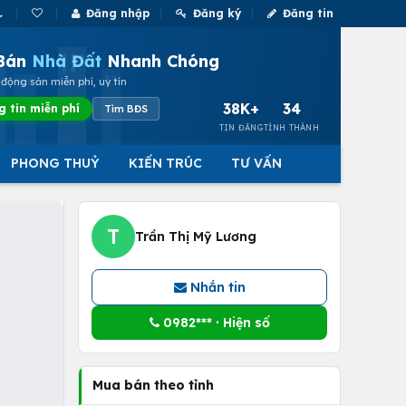
Đăng nhập
Đăng ký
Đăng tin
Bán
Nhà Đất
Nhanh Chóng
động sản miễn phí, uy tín
38K+
34
g tin miễn phí
Tìm BĐS
TIN ĐĂNG
TỈNH THÀNH
PHONG THUỶ
KIẾN TRÚC
TƯ VẤN
T
Trần Thị Mỹ Lương
Nhắn tin
0982*** · Hiện số
Mua bán theo tỉnh