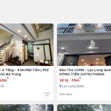
4
 6 Tầng - 4.5m.Mặt Tiền.( Phố
Bán Tòa CCMN - Lạc Long Quâ
 Hai Bà Trưng
DÒNG TIỀN 110TR/THÁNG.
2
2
62m
18 tỷ
·
70m
Hồ
Lạc Long Quân
hôm qua