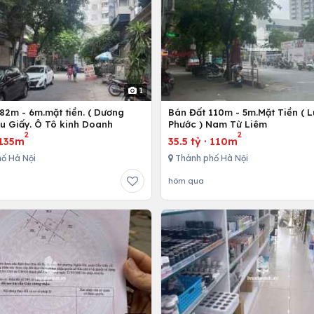
1
82m - 6m.mặt tiền. ( Dương
Bán Đất 110m - 5m.Mặt Tiền ( 
ầu Giấy. Ô Tô kinh Doanh
Phước ) Nam Từ Liêm
2
2
135m
35.5 tỷ
·
110m
ố Hà Nội
Thành phố Hà Nội
hôm qua