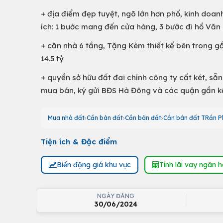
+ địa điểm đẹp tuyệt, ngõ lớn hơn phố, kinh doan
ích: 1 bước mang đến cửa hàng, 3 bước đi hồ Văn 
+ căn nhà 6 tầng, Tặng Kèm thiết kế bên trong gắn
14.5 tỷ
+ quyền sở hữu đất đai chính công ty cất két, s
mua bán, ký gửi BĐS Hà Đông và các quận gần kề.
Mua nhà đất
Cần bán đất
Cần bán đất
Cần bán đất TRần P
Tiện ích & Đặc điểm
Biến động giá khu vực
Tính lãi vay ngân 
NGÀY ĐĂNG
30/06/2024