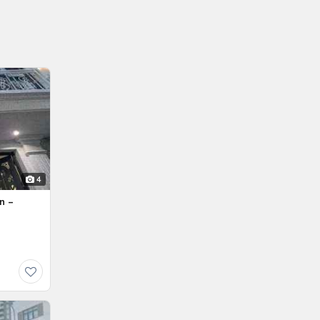
4
n –