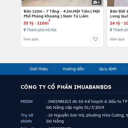
4
Bán 110m - 7 Tầng - 4.2m.Mặt Tiền.( Mặt
Bán Đất 1
Phố Phùng Khoang ) Nam Từ Liêm
Long Quâ
2
33 tỷ
·
110m
24 tỷ
·
1
Thành phố Hà Nội
Thành ph
hôm qua
hôm qua
Giới thiệu
Hướng dẫn
Quy định
CÔNG TY CỔ PHẦN IMUABANBDS
MSDN
: 0401986213 do Sở Kế hoạch & Đầu tư TP
Đà Nẵng cấp ngày 01/7/2019
Trụ sở
: 16 Nguyễn Sơn Hà, phường Hòa Cường, t
chính
Đà Nẵng