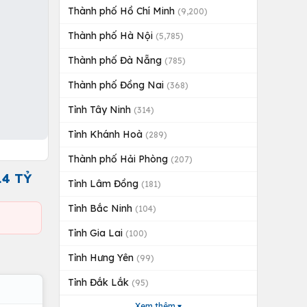
Thành phố Hồ Chí Minh
(9,200)
Thành phố Hà Nội
(5,785)
Thành phố Đà Nẵng
(785)
Thành phố Đồng Nai
(368)
Tỉnh Tây Ninh
(314)
Tỉnh Khánh Hoà
(289)
Thành phố Hải Phòng
(207)
14 TỶ
Tỉnh Lâm Đồng
(181)
Tỉnh Bắc Ninh
(104)
Tỉnh Gia Lai
(100)
Tỉnh Hưng Yên
(99)
Tỉnh Đắk Lắk
(95)
Xem thêm ▾