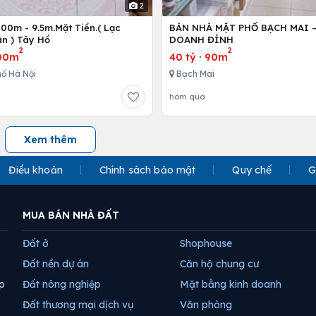
2
00m - 9.5m.Mặt Tiền.( Lạc
BÁN NHÀ MẶT PHỐ BẠCH MAI 
n ) Tây Hồ
DOANH ĐỈNH
2
2
00m
40 tỷ
·
90m
ố Hà Nội
Bạch Mai
hôm qua
Xem thêm
Điều khoản
Chính sách bảo mật
Quy chế
G
MUA BÁN NHÀ ĐẤT
Đất ở
Shophouse
Đất nền dự án
Căn hộ chung cư
p
Đất nông nghiệp
Mặt bằng kinh doanh
Đất thương mại dịch vụ
Văn phòng