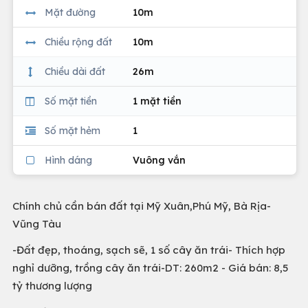
Mặt đường
10m
Chiều rộng đất
10m
Chiều dài đất
26m
Số mặt tiền
1 mặt tiền
Số mặt hẻm
1
Hình dáng
Vuông vắn
Chính chủ cần bán đất tại Mỹ Xuân,Phú Mỹ, Bà Rịa-
Vũng Tàu
-Đất đẹp, thoáng, sạch sẽ, 1 số cây ăn trái- Thích hợp
nghỉ dưỡng, trồng cây ăn trái-DT: 260m2 - Giá bán: 8,5
tỷ thương lượng