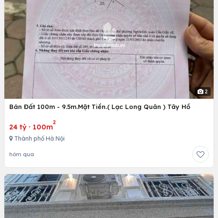
2
Bán Đất 100m - 9.5m.Mặt Tiền.( Lạc Long Quân ) Tây Hồ
2
24 tỷ
·
100m
Thành phố Hà Nội
hôm qua