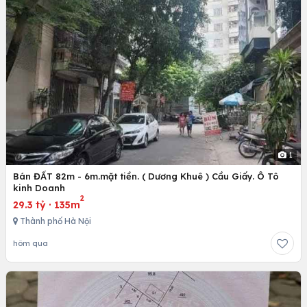
1
Bán ĐẤT 82m - 6m.mặt tiền. ( Dương Khuê ) Cầu Giấy. Ô Tô
kinh Doanh
2
29.3 tỷ
·
135m
Thành phố Hà Nội
hôm qua