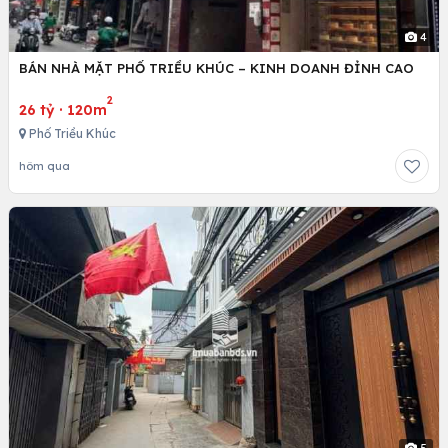
4
BÁN NHÀ MẶT PHỐ TRIỀU KHÚC – KINH DOANH ĐỈNH CAO
2
26 tỷ
·
120m
Phố Triều Khúc
hôm qua
5