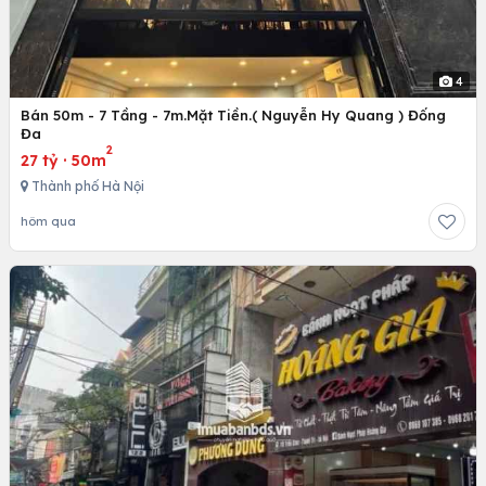
4
Bán 50m - 7 Tầng - 7m.Mặt Tiền.( Nguyễn Hy Quang ) Đống
Đa
2
27 tỷ
·
50m
Thành phố Hà Nội
hôm qua