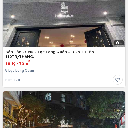
4
Bán Tòa CCMN - Lạc Long Quân – DÒNG TIỀN
110TR/THÁNG.
2
18 tỷ
·
70m
Lạc Long Quân
hôm qua