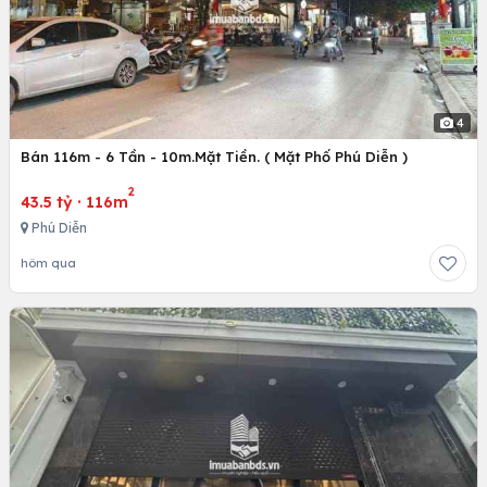
4
Bán 116m - 6 Tần - 10m.Mặt Tiền. ( Mặt Phố Phú Diễn )
2
43.5 tỷ
·
116m
Phú Diễn
hôm qua