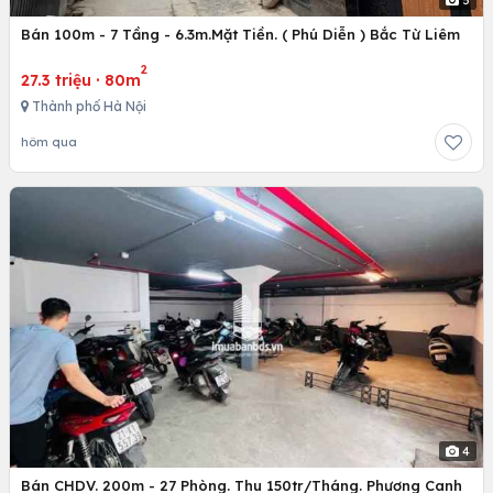
Bán 100m - 7 Tầng - 6.3m.Mặt Tiền. ( Phú Diễn ) Bắc Từ Liêm
2
27.3 triệu
·
80m
Thành phố Hà Nội
hôm qua
4
Bán CHDV. 200m - 27 Phòng. Thu 150tr/Tháng. Phương Canh