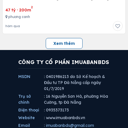
2
47 tỷ
·
200m
phương canh
hôm qua
Xem thêm
CÔNG TY CỔ PHẦN IMUABANBDS
MSDN
: 0401986213 do Sở Kế hoạch &
Đầu tư TP Đà Nẵng cấp ngày
01/7/2019
Trụ sở
: 16 Nguyễn Sơn Hà, phường Hòa
chính
Cường, tp Đà Nẵng
Điện thoại
: 0935373173
Website
: www.imuabanbds.vn
Email
:
imuabanbds@gmail.com