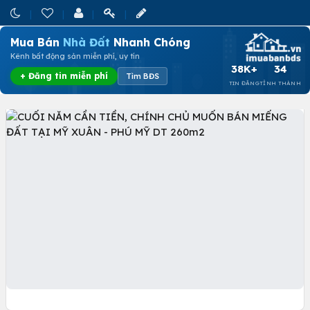
Mua Bán
Nhà Đất
Nhanh Chóng
Kênh bất động sản miễn phí, uy tín
38K+
34
+ Đăng tin miễn phí
Tìm BĐS
TIN ĐĂNG
TỈNH THÀNH