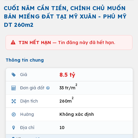
CUỐI NĂM CẦN TIỀN, CHÍNH CHỦ MUỐN
BÁN MIẾNG ĐẤT TẠI MỸ XUÂN - PHÚ MỸ
DT 260m2
TIN HẾT HẠN
— Tin đăng này đã hết hạn.
Thông tin chung
8.5 tỷ
Giá
2
Đơn giá đất
33 tr/m
2
Diện tích
260m
Hướng
Không xác định
Địa chỉ
10