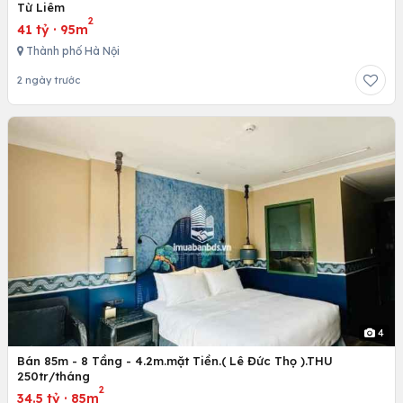
Từ Liêm
2
41 tỷ
·
95m
Thành phố Hà Nội
2 ngày trước
4
Bán 85m - 8 Tầng - 4.2m.mặt Tiền.( Lê Đức Thọ ).THU
250tr/tháng
2
34.5 tỷ
·
85m