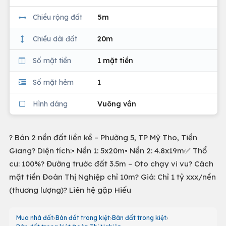
Chiều rộng đất
5m
Chiều dài đất
20m
Số mặt tiền
1 mặt tiền
Số mặt hẻm
1
Hình dáng
Vuông vắn
? Bán 2 nền đất liền kề – Phường 5, TP Mỹ Tho, Tiền
Giang? Diện tích:• Nền 1: 5x20m• Nền 2: 4.8x19m✅ Thổ
cư: 100%? Đường trước đất 3.5m – Oto chạy vi vu? Cách
mặt tiền Đoàn Thị Nghiệp chỉ 10m? Giá: Chỉ 1 tỷ xxx/nền
(thương lượng)? Liên hệ gặp Hiếu
Mua nhà đất
Bán đất trong kiệt
Bán đất trong kiệt