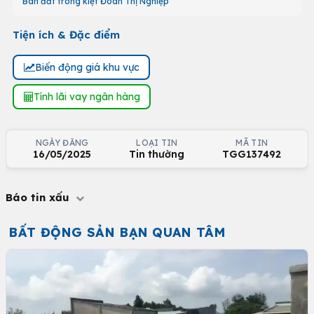
Bán đất trong kiệt Đoàn Thị Nghiệp
Tiện ích & Đặc điểm
Biến động giá khu vực
Tính lãi vay ngân hàng
NGÀY ĐĂNG
LOẠI TIN
MÃ TIN
16/05/2025
Tin thường
TGG137492
Báo tin xấu
BẤT ĐỘNG SẢN BẠN QUAN TÂM