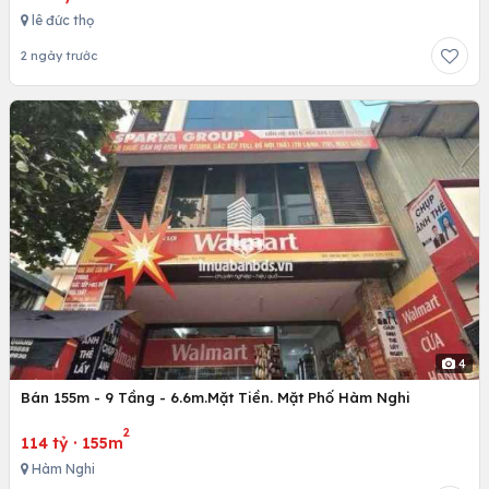
lê đức thọ
2 ngày trước
4
Bán 155m - 9 Tầng - 6.6m.Mặt Tiền. Mặt Phố Hàm Nghi
2
114 tỷ
·
155m
Hàm Nghi