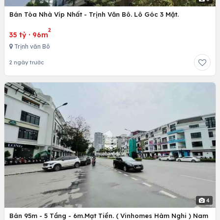
Bán Tòa Nhà Víp Nhất - Trịnh Văn Bô. Lô Góc 3 Mặt.
2
35 tỷ
·
96m
Trịnh văn Bô
2 ngày trước
4
Bán 95m - 5 Tầng - 6m.Mạt Tiền. ( Vinhomes Hàm Nghi ) Nam