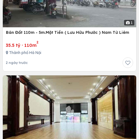
1
Bán Đất 110m - 5m.Mặt Tiền ( Lưu Hữu Phước ) Nam Từ Liêm
2
35.5 tỷ
·
110m
Thành phố Hà Nội
2 ngày trước