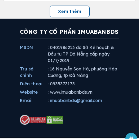
Xem thêm
CÔNG TY CỔ PHẦN IMUABANBDS
MSDN
: 0401986213 do Sở Kế hoạch &
Đầu tư TP Đà Nẵng cấp ngày
01/7/2019
Trụ sở
: 16 Nguyễn Sơn Hà, phường Hòa
chính
Cường, tp Đà Nẵng
Điện thoại
: 0935373173
Website
: www.imuabanbds.vn
Email
:
imuabanbds@gmail.com