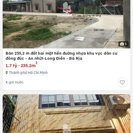
5
Bán 235,2 m đất hai mặt tiền đường nhựa khu vực dân cư
đông đúc - An nhứt-Long Điền - Bà Rịa
2
1.7 tỷ
·
235.2m
Thành phố Hồ Chí Minh
4 giờ trước