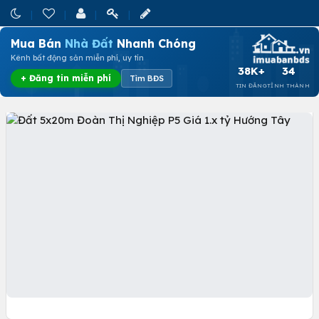
Mua Bán
Nhà Đất
Nhanh Chóng
Kênh bất động sản miễn phí, uy tín
38K+
34
+ Đăng tin miễn phí
Tìm BĐS
TIN ĐĂNG
TỈNH THÀNH