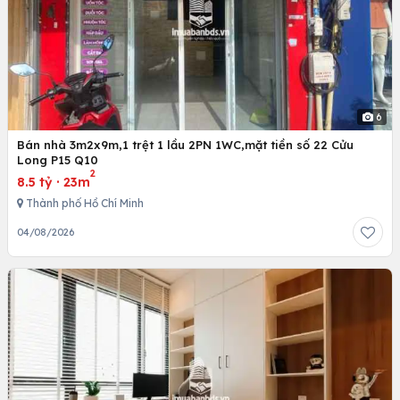
6
Bán nhà 3m2x9m,1 trệt 1 lầu 2PN 1WC,mặt tiền số 22 Cửu
Long P15 Q10
2
8.5 tỷ
·
23m
Thành phố Hồ Chí Minh
04/08/2026