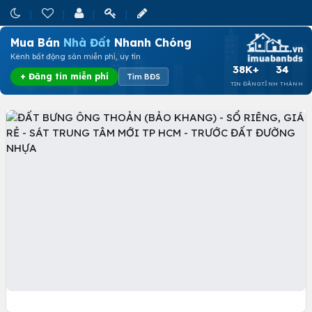
Mua Bán
Nhà Đất
Nhanh Chóng
Kênh bất động sản miễn phí, uy tín
38K+
34
+ Đăng tin miễn phí
Tìm BĐS
TIN ĐĂNG
TỈNH THÀNH