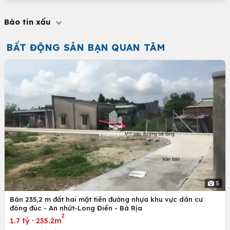
Báo tin xấu
BẤT ĐỘNG SẢN BẠN QUAN TÂM
5
Bán 235,2 m đất hai mặt tiền đường nhựa khu vực dân cư
đông đúc - An nhứt-Long Điền - Bà Rịa
2
1.7 tỷ
·
235.2m