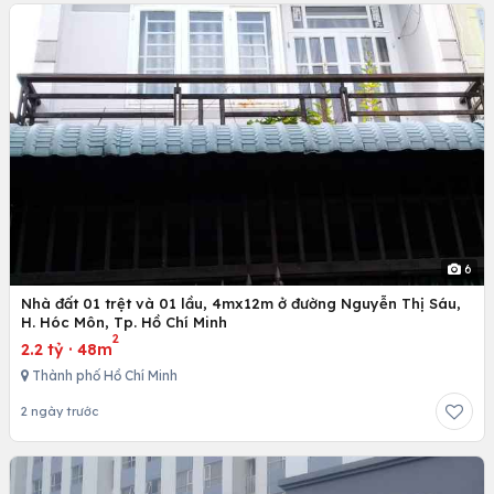
6
Nhà đất 01 trệt và 01 lầu, 4mx12m ở đường Nguyễn Thị Sáu,
H. Hóc Môn, Tp. Hồ Chí Minh
2
2.2 tỷ
·
48m
Thành phố Hồ Chí Minh
2 ngày trước