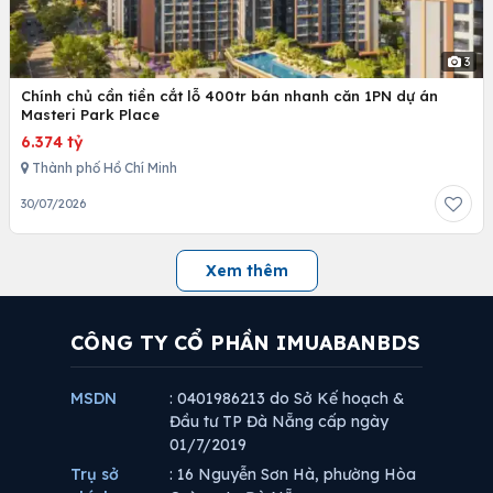
3
Chính chủ cần tiền cắt lỗ 400tr bán nhanh căn 1PN dự án
Masteri Park Place
6.374 tỷ
Thành phố Hồ Chí Minh
30/07/2026
Xem thêm
CÔNG TY CỔ PHẦN IMUABANBDS
MSDN
: 0401986213 do Sở Kế hoạch &
Đầu tư TP Đà Nẵng cấp ngày
01/7/2019
Trụ sở
: 16 Nguyễn Sơn Hà, phường Hòa