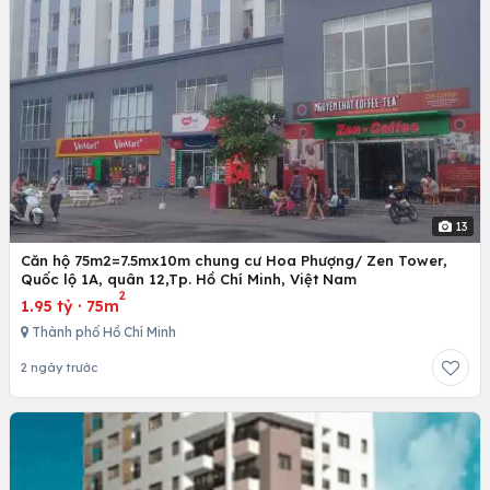
13
Căn hộ 75m2=7.5mx10m chung cư Hoa Phượng/ Zen Tower,
Quốc lộ 1A, quân 12,Tp. Hồ Chí Minh, Việt Nam
2
1.95 tỷ
·
75m
Thành phố Hồ Chí Minh
2 ngày trước