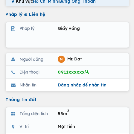
Khu vực
Hồ Chí Minh
›
Bưng Ông Thoàn
Pháp lý & Liên hệ
Pháp lý
Giấy Hồng
Mr. Đạt
Người đăng
M
0911xxxxxx🔍
Điện thoại
Nhắn tin
Đăng nhập để nhắn tin
Thông tin đất
2
Tổng diện tích
55m
Vị trí
Mặt tiền