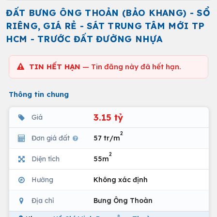
ĐẤT BƯNG ÔNG THOẢN (BẢO KHANG) - SỔ
RIÊNG, GIÁ RẺ - SÁT TRUNG TÂM MỚI TP
HCM - TRƯỚC ĐẤT ĐƯỜNG NHỰA
TIN HẾT HẠN
— Tin đăng này đã hết hạn.
Thông tin chung
3.15 tỷ
Giá
2
Đơn giá đất
57 tr/m
2
Diện tích
55m
Hướng
Không xác định
Địa chỉ
Bưng Ông Thoàn