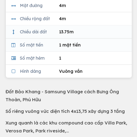
Mặt đường
4m
Chiều rộng đất
4m
Chiều dài đất
13.75m
Số mặt tiền
1 mặt tiền
Số mặt hẻm
1
Hình dáng
Vuông vắn
Đất Bảo Khang - Samsung Village cách Bưng Ông
Thoàn, Phú Hữu
Sổ riêng vuông vức diện tích 4x13,75 xây dựng 3 tầng
Xung quanh là các khu compound cao cấp Villa Park,
Verosa Park, Park riveside,...