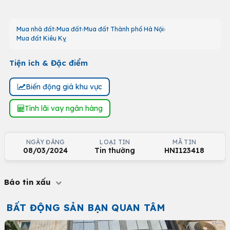
Mua nhà đất
Mua đất
Mua đất Thành phố Hà Nội
Mua đất Kiêu Kỵ
Tiện ích & Đặc điểm
Biến động giá khu vực
Tính lãi vay ngân hàng
NGÀY ĐĂNG
LOẠI TIN
MÃ TIN
08/03/2024
Tin thường
HNI123418
Báo tin xấu
BẤT ĐỘNG SẢN BẠN QUAN TÂM