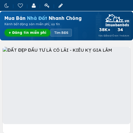
Mua Bán
Nhà Đất
Nhanh Chóng
Kênh bất động sản miễn phí, uy tín
38K+
34
+ Đăng tin miễn phí
Tìm BĐS
TIN ĐĂNG
TỈNH THÀNH