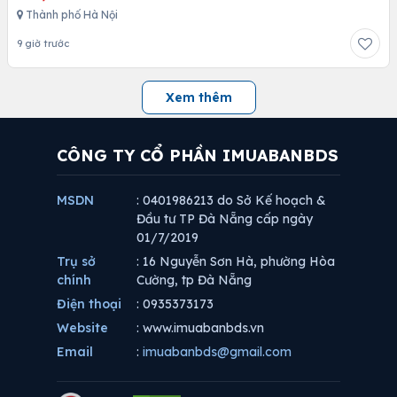
Thành phố Hà Nội
9 giờ trước
Xem thêm
CÔNG TY CỔ PHẦN IMUABANBDS
MSDN
: 0401986213 do Sở Kế hoạch &
Đầu tư TP Đà Nẵng cấp ngày
01/7/2019
Trụ sở
: 16 Nguyễn Sơn Hà, phường Hòa
chính
Cường, tp Đà Nẵng
Điện thoại
: 0935373173
Website
: www.imuabanbds.vn
Email
:
imuabanbds@gmail.com