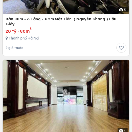
5
Bán 80m - 6 Tầng - 6.2m.Mặt Tiền. ( Nguyễn Khang ) Cầu
Giấy
2
20 tỷ
·
80m
Thành phố Hà Nội
9 giờ trước
4