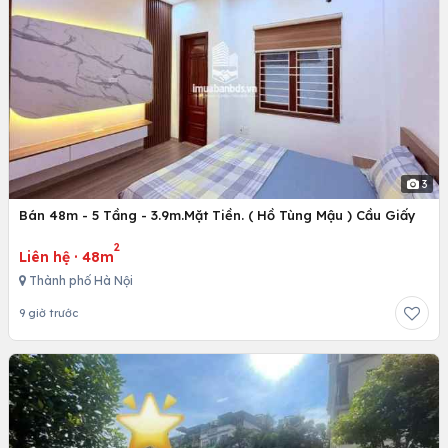
3
Bán 48m - 5 Tầng - 3.9m.Mặt Tiền. ( Hồ Tùng Mậu ) Cầu Giấy
2
Liên hệ
·
48m
Thành phố Hà Nội
9 giờ trước