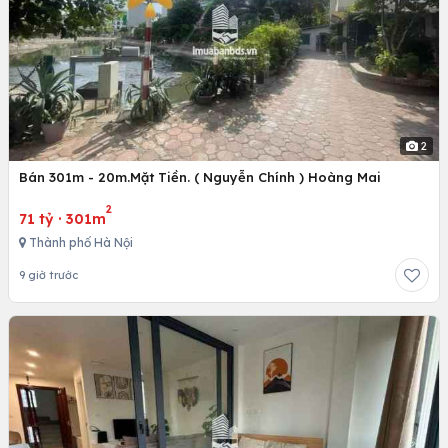
2
Bán 301m - 20m.Mặt Tiền. ( Nguyễn Chính ) Hoàng Mai
2
71 tỷ
·
301m
Thành phố Hà Nội
9 giờ trước