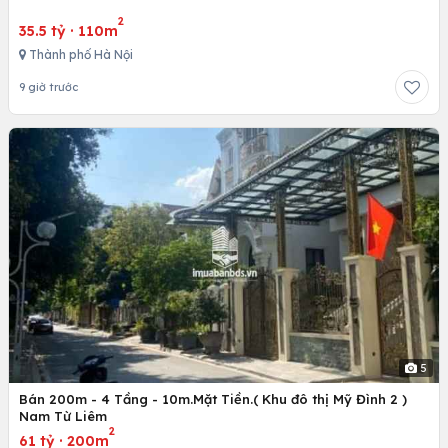
2
35.5 tỷ
·
110m
Thành phố Hà Nội
9 giờ trước
5
Bán 200m - 4 Tầng - 10m.Mặt Tiền.( Khu đô thị Mỹ Đình 2 )
Nam Từ Liêm
2
61 tỷ
·
200m