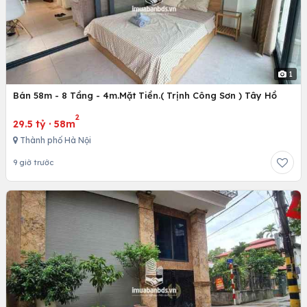
1
Bán 58m - 8 Tầng - 4m.Mặt Tiền.( Trịnh Công Sơn ) Tây Hồ
2
29.5 tỷ
·
58m
Thành phố Hà Nội
9 giờ trước