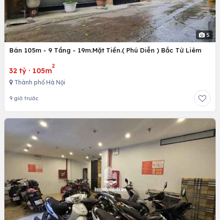
5
Bán 105m - 9 Tầng - 19m.Mặt Tiền.( Phú Diễn ) Bắc Từ Liêm
2
32 tỷ
·
105m
Thành phố Hà Nội
9 giờ trước