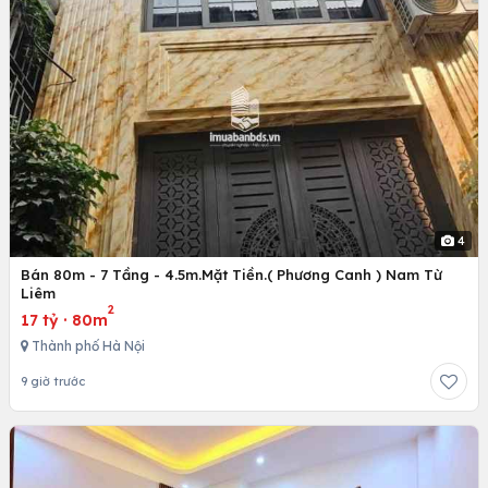
4
Bán 80m - 7 Tầng - 4.5m.Mặt Tiền.( Phương Canh ) Nam Từ
Liêm
2
17 tỷ
·
80m
Thành phố Hà Nội
9 giờ trước