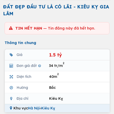
ĐẤT ĐẸP ĐẦU TƯ LÀ CÓ LÃI - KIÊU KỴ GIA
LÂM
TIN HẾT HẠN
— Tin đăng này đã hết hạn.
Thông tin chung
1.5 tỷ
Giá
2
Đơn giá đất
34 tr/m
2
Diện tích
40m
Hướng
Bắc
Địa chỉ
Kiêu Kỵ
Khu vực
Hà Nội
›
Kiêu Kỵ