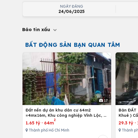
NGÀY ĐĂNG
24/06/2025
Báo tin xấu
BẤT ĐỘNG SẢN BẠN QUAN TÂM
17
Đất nền dự án khu dân cư 64m2
Bán ĐẤT 
=4mx16m, Khu công nghiệp Vĩnh Lộc, H.
Khuê ) C
2
Bình Chánh, Tp. Hồ Chí Minh
1.65 tỷ
·
64m
29.3 tỷ
·
Thành phố Hồ Chí Minh
Thành ph