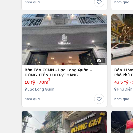
hôm qua
hôm qua
4
Bán Tòa CCMN - Lạc Long Quân –
Bán 116m 
DÒNG TIỀN 110TR/THÁNG.
Phố Phú D
2
18 tỷ
·
70m
43.5 tỷ
·
Lạc Long Quân
Phú Diễn
hôm qua
hôm qua