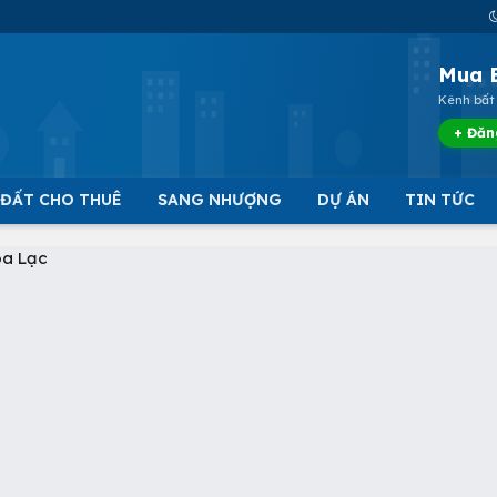
Mua 
Kênh bất 
+ Đăn
 ĐẤT CHO THUÊ
SANG NHƯỢNG
DỰ ÁN
TIN TỨC