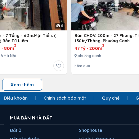
5
- 7 Tầng - 6.3m.Mặt Tiền. (
Bán CHDV. 200m - 27 Phòng. T
) Bắc Từ Liêm
150tr/Tháng. Phương Canh
2
2
u
·
80m
47 tỷ
·
200m
ố Hà Nội
phương canh
hôm qua
Xem thêm
Điều khoản
Chính sách bảo mật
Quy chế
G
MUA BÁN NHÀ ĐẤT
Đất ở
Shophouse