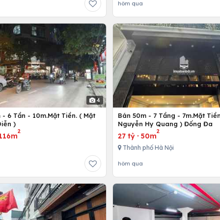
hôm qua
4
- 6 Tần - 10m.Mặt Tiền. ( Mặt
Bán 50m - 7 Tầng - 7m.Mặt Tiền
iễn )
Nguyễn Hy Quang ) Đống Đa
2
2
116m
27 tỷ
·
50m
Thành phố Hà Nội
hôm qua