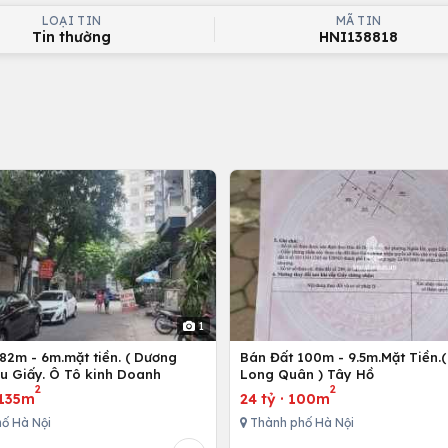
LOẠI TIN
MÃ TIN
Tin thường
HNI138818
1
82m - 6m.mặt tiền. ( Dương
Bán Đất 100m - 9.5m.Mặt Tiền.(
ầu Giấy. Ô Tô kinh Doanh
Long Quân ) Tây Hồ
2
2
135m
24 tỷ
·
100m
ố Hà Nội
Thành phố Hà Nội