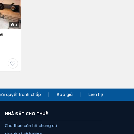
4
hu
iải quyết tranh chấp
Báo giá
Liên hệ
NHÀ ĐẤT CHO THUÊ
Cho thuê căn hộ chung cư