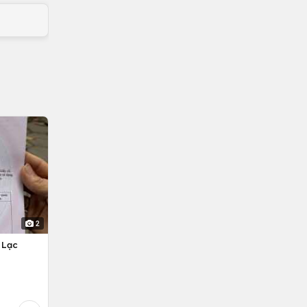
2
 Lạc