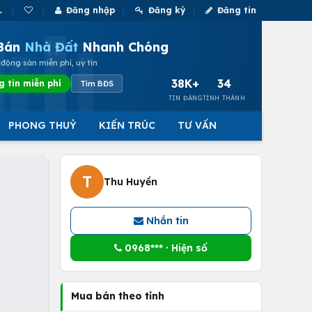
Đăng nhập
Đăng ký
Đăng tin
Bán
Nhà Đất
Nhanh Chóng
động sản miễn phí, uy tín
38K+
34
g tin miễn phí
Tìm BĐS
TIN ĐĂNG
TỈNH THÀNH
PHONG THUỶ
KIẾN TRÚC
TƯ VẤN
T
Thu Huyền
Nhắn tin
0968*** · Hiện số
Mua bán theo tỉnh