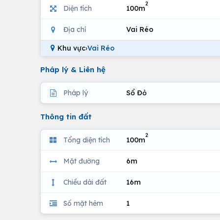
2
Diện tích
100m
Địa chỉ
Vai Réo
Khu vực
›
Vai Réo
Pháp lý & Liên hệ
Pháp lý
Sổ Đỏ
Thông tin đất
2
Tổng diện tích
100m
Mặt đường
6m
Chiều dài đất
16m
Số mặt hẻm
1