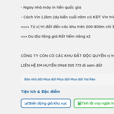
- Ngay nhà máy in tiền quốc gia
- Cách Vin 1.2km (dự kiến cuối năm có KĐT Vin tri
=>>> Từ vị trí đất đến các khu trên 200-800m chỉ 
=>> Dư địa tăng giá Rất tiềm năng x2
CÔNG TY CÒN CÓ CÁC KHU ĐẤT ĐỘC QUYỀN vị trí
LIÊN HỆ EM HUYỀN 0968 505 773 đi xem đất
Bán nhà đất
Mua đất
Mua đất
Mua đất Vai Réo
Tiện ích & Đặc điểm
Biến động giá khu vực
Tính lãi vay ngân 