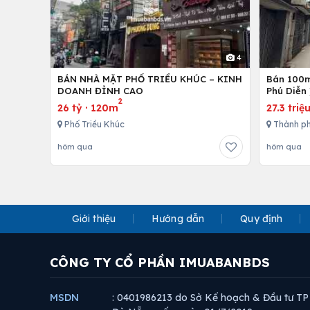
4
BÁN NHÀ MẶT PHỐ TRIỀU KHÚC – KINH
Bán 100m 
DOANH ĐỈNH CAO
Phú Diễn 
2
26 tỷ
·
120m
27.3 triệ
Phố Triều Khúc
Thành ph
hôm qua
hôm qua
Giới thiệu
Hướng dẫn
Quy định
CÔNG TY CỔ PHẦN IMUABANBDS
MSDN
: 0401986213 do Sở Kế hoạch & Đầu tư TP