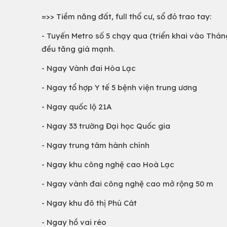
=>> Tiềm năng đất, full thổ cư, sổ đỏ trao tay:
- Tuyến Metro số 5 chạy qua (triển khai vào Thán
đều tăng giá mạnh.
- Ngay Vành đai Hòa Lạc
- Ngay tổ hợp Y tế 5 bệnh viện trung ương
- Ngay quốc lộ 21A
- Ngay 33 trường Đại học Quốc gia
- Ngay trung tâm hành chính
- Ngay khu công nghệ cao Hoà Lạc
- Ngay vành đai công nghệ cao mở rộng 50 m
- Ngay khu đô thị Phú Cát
- Ngay hồ vai réo