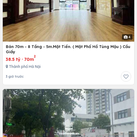
4
Bán 70m - 8 Tầng - 5m.Mặt Tiền. ( Mặt Phố Hồ Tùng Mậu ) Cầu
Giấy
2
38.5 tỷ
·
70m
Thành phố Hà Nội
3 giờ trước