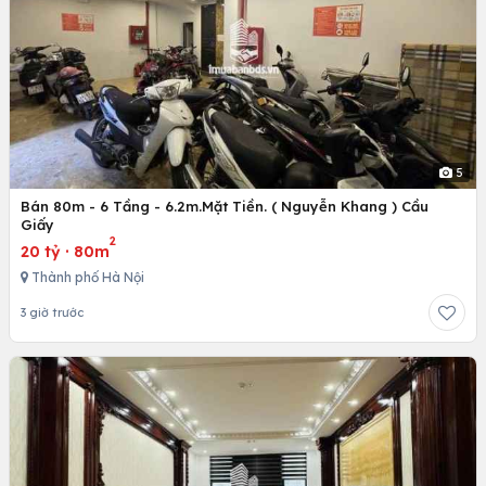
5
Bán 80m - 6 Tầng - 6.2m.Mặt Tiền. ( Nguyễn Khang ) Cầu
Giấy
2
20 tỷ
·
80m
Thành phố Hà Nội
3 giờ trước