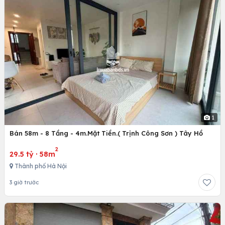
1
Bán 58m - 8 Tầng - 4m.Mặt Tiền.( Trịnh Công Sơn ) Tây Hồ
2
29.5 tỷ
·
58m
Thành phố Hà Nội
3 giờ trước