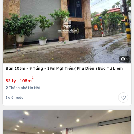
5
Bán 105m - 9 Tầng - 19m.Mặt Tiền.( Phú Diễn ) Bắc Từ Liêm
2
32 tỷ
·
105m
Thành phố Hà Nội
3 giờ trước