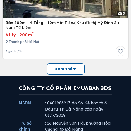
5
Bán 200m - 4 Tầng - 10m.Mặt Tiền.( Khu đô thị Mỹ Đình 2 )
Nam Từ Liêm
2
61 tỷ
·
200m
Thành phố Hà Nội
3 giờ trước
Xem thêm
CÔNG TY CỔ PHẦN IMUABANBDS
MSDN
: 0401986213 do Sở Kế hoạch &
Đầu tư TP Đà Nẵng cấp ngày
01/7/2019
Trụ sở
: 16 Nguyễn Sơn Hà, phường Hòa
chính
Cường, tp Đà Nẵng