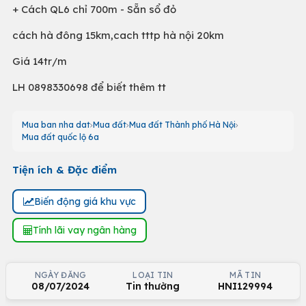
+ Cách QL6 chỉ 700m - Sẵn sổ đỏ
cách hà đông 15km,cach tttp hà nội 20km
Giá 14tr/m
LH 0898330698 để biết thêm tt
Mua ban nha dat
Mua đất
Mua đất Thành phố Hà Nội
Mua đất quốc lộ 6a
Tiện ích & Đặc điểm
Biến động giá khu vực
Tính lãi vay ngân hàng
NGÀY ĐĂNG
LOẠI TIN
MÃ TIN
08/07/2024
Tin thường
HNI129994