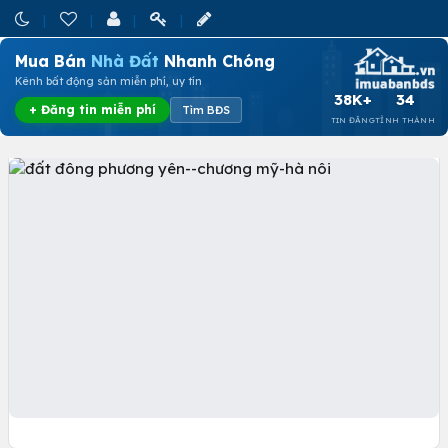
Mua Bán
Nhà Đất
Nhanh Chóng
Kênh bất động sản miễn phí, uy tín
38K+
34
+ Đăng tin miễn phí
Tìm BĐS
TIN ĐĂNG
TỈNH THÀNH