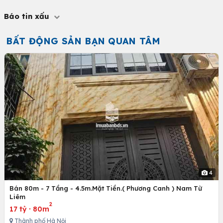
Báo tin xấu
BẤT ĐỘNG SẢN BẠN QUAN TÂM
4
Bán 80m - 7 Tầng - 4.5m.Mặt Tiền.( Phương Canh ) Nam Từ
Liêm
2
17 tỷ
·
80m
Thành phố Hà Nội