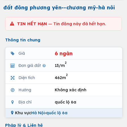
đất đông phương yên--chương mỹ-hà nôi
TIN HẾT HẠN
— Tin đăng này đã hết hạn.
Thông tin chung
6 ngàn
Giá
2
Đơn giá đất
13/m
2
Diện tích
462m
Hướng
Không xác định
Địa chỉ
quốc lộ 6a
Khu vực
Hà Nội
›
quốc lộ 6a
Pháp lý & Liên hệ