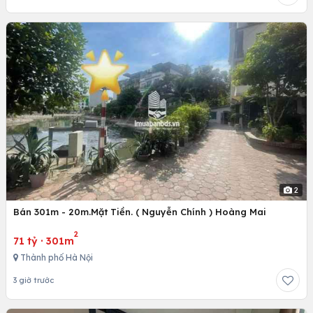
2
Bán 301m - 20m.Mặt Tiền. ( Nguyễn Chính ) Hoàng Mai
2
71 tỷ
·
301m
Thành phố Hà Nội
3 giờ trước