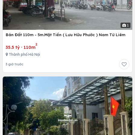
1
Bán Đất 110m - 5m.Mặt Tiền ( Lưu Hữu Phước ) Nam Từ Liêm
2
35.5 tỷ
·
110m
Thành phố Hà Nội
3 giờ trước