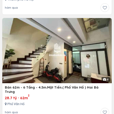
hôm qua
4
Bán 62m - 6 Tầng - 4.5m.Mặt Tiền.( Phố Vân Hồ ) Hai Bà
Trưng
2
28.7 tỷ
·
62m
Phố Vân Hồ
hôm qua