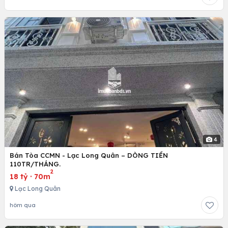
4
Bán Tòa CCMN - Lạc Long Quân – DÒNG TIỀN
110TR/THÁNG.
2
18 tỷ
·
70m
Lạc Long Quân
hôm qua