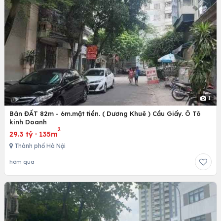
1
Bán ĐẤT 82m - 6m.mặt tiền. ( Dương Khuê ) Cầu Giấy. Ô Tô
kinh Doanh
2
29.3 tỷ
·
135m
Thành phố Hà Nội
hôm qua