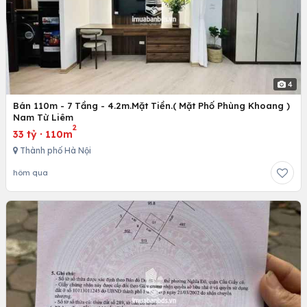
4
Bán 110m - 7 Tầng - 4.2m.Mặt Tiền.( Mặt Phố Phùng Khoang )
Nam Từ Liêm
2
33 tỷ
·
110m
Thành phố Hà Nội
hôm qua