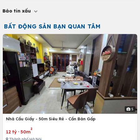
Báo tin xấu
BẤT ĐỘNG SẢN BẠN QUAN TÂM
5
Nhà Cầu Giấy - 50m Siêu Rẻ - Cần Bán Gấp
2
12 tỷ
·
50m
Thành phố Hà Nội