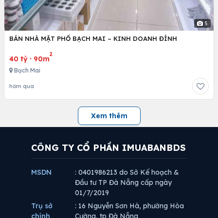
5
BÁN NHÀ MẶT PHỐ BẠCH MAI – KINH DOANH ĐỈNH
2
40 tỷ
·
90m
Bạch Mai
hôm qua
Xem thêm
CÔNG TY CỔ PHẦN IMUABANBDS
MSDN
: 0401986213 do Sở Kế hoạch &
Đầu tư TP Đà Nẵng cấp ngày
01/7/2019
Trụ sở
: 16 Nguyễn Sơn Hà, phường Hòa
chính
Cường, tp Đà Nẵng