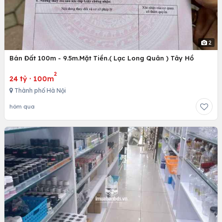
2
Bán Đất 100m - 9.5m.Mặt Tiền.( Lạc Long Quân ) Tây Hồ
2
24 tỷ
·
100m
Thành phố Hà Nội
hôm qua