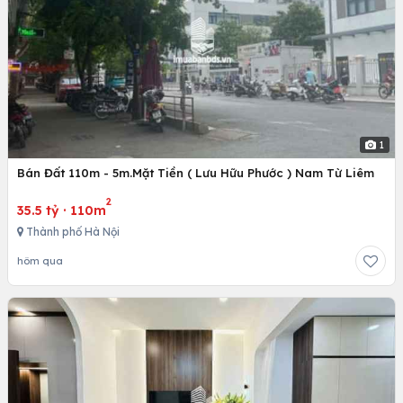
1
Bán Đất 110m - 5m.Mặt Tiền ( Lưu Hữu Phước ) Nam Từ Liêm
2
35.5 tỷ
·
110m
Thành phố Hà Nội
hôm qua