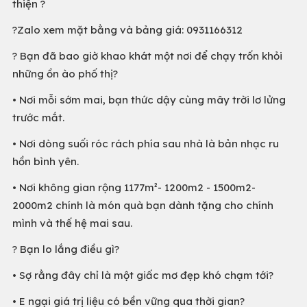
thiện ?
?Zalo xem mặt bằng và bảng giá: 0931166312
? Bạn đã bao giờ khao khát một nơi để chạy trốn khỏi
những ồn ào phố thị?
• Nơi mỗi sớm mai, bạn thức dậy cùng mây trời lơ lửng
trước mắt.
• Nơi dòng suối róc rách phía sau nhà là bản nhạc ru
hồn bình yên.
• Nơi không gian rộng 1177m²- 1200m2 - 1500m2-
2000m2 chính là món quà bạn dành tặng cho chính
mình và thế hệ mai sau.
? Bạn lo lắng điều gì?
• Sợ rằng đây chỉ là một giấc mơ đẹp khó chạm tới?
• E ngại giá trị liệu có bền vững qua thời gian?