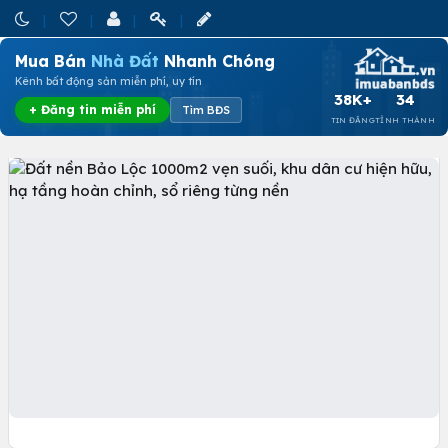
Mua Bán
Nhà Đất
Nhanh Chóng
Kênh bất động sản miễn phí, uy tín
38K+
34
+ Đăng tin miễn phí
Tìm BĐS
TIN ĐĂNG
TỈNH THÀNH