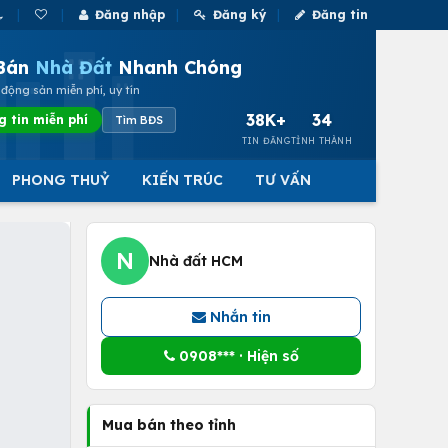
Đăng nhập
Đăng ký
Đăng tin
Bán
Nhà Đất
Nhanh Chóng
động sản miễn phí, uy tín
38K+
34
g tin miễn phí
Tìm BĐS
TIN ĐĂNG
TỈNH THÀNH
PHONG THUỶ
KIẾN TRÚC
TƯ VẤN
N
Nhà đất HCM
Nhắn tin
0908*** · Hiện số
Mua bán theo tỉnh