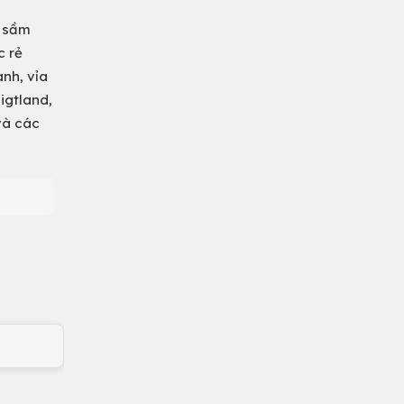
, sầm
c rẻ
anh, vỉa
igtland,
và các