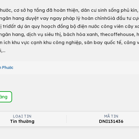
Phước, cơ sở hạ tầng đã hoàn thiện, dân cư sinh sống phủ kín
 ngân hang duyệt vay ngay pháp lý hoàn chỉnhGiá đầu tư cự
vị tríđất dự án quy hoạch đồng bộ điện nước công viên cây x
ngân hang, dịch vụ siêu thị, bách hóa xanh, thecoffehouse, h
iện ích khu vực cạnh khu công nghiệp, sân bay quốc tế, cảng 
...
An Phước
hàng
LOẠI TIN
MÃ TIN
Tin thường
DNI131436