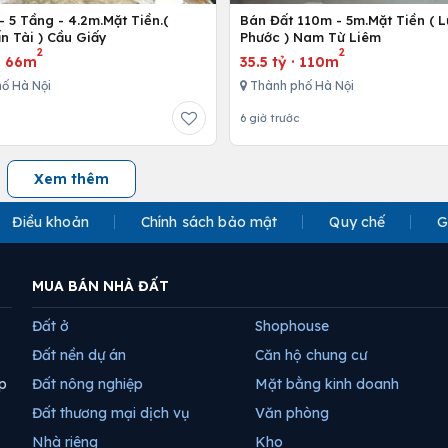
 5 Tầng - 4.2m.Mặt Tiền.(
Bán Đất 110m - 5m.Mặt Tiền ( 
n Tài ) Cầu Giấy
Phước ) Nam Từ Liêm
2
2
·
66m
35.5 tỷ
·
110m
ố Hà Nội
Thành phố Hà Nội
6 giờ trước
Xem thêm
Điều khoản
Chính sách bảo mật
Quy chế
G
MUA BÁN NHÀ ĐẤT
Đất ở
Shophouse
Đất nền dự án
Căn hộ chung cư
p
Đất nông nghiệp
Mặt bằng kinh doanh
Đất thương mại dịch vụ
Văn phòng
Nhà riêng
Kho