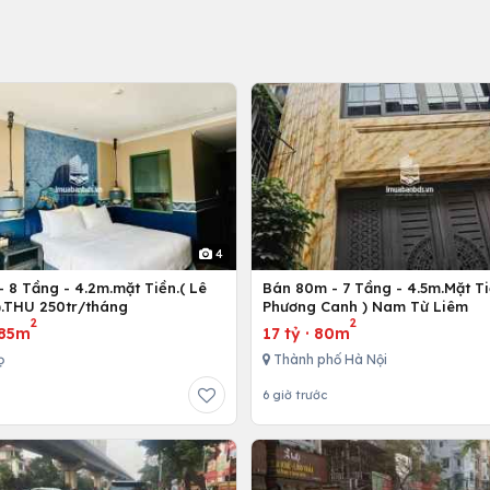
4
 8 Tầng - 4.2m.mặt Tiền.( Lê
Bán 80m - 7 Tầng - 4.5m.Mặt Ti
).THU 250tr/tháng
Phương Canh ) Nam Từ Liêm
2
2
85m
17 tỷ
·
80m
ọ
Thành phố Hà Nội
6 giờ trước