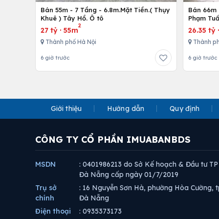
Bán 55m - 7 Tầng - 6.8m.Mặt Tiền.( Thụy
Bán 66m -
Khuê ) Tây Hồ. Ô tô
Phạm Tuấ
2
27 tỷ
·
55m
26.35 tỷ
Thành phố Hà Nội
Thành ph
6 giờ trước
6 giờ trước
Giới thiệu
Hướng dẫn
Quy định
CÔNG TY CỔ PHẦN IMUABANBDS
MSDN
: 0401986213 do Sở Kế hoạch & Đầu tư TP
Đà Nẵng cấp ngày 01/7/2019
Trụ sở
: 16 Nguyễn Sơn Hà, phường Hòa Cường, t
chính
Đà Nẵng
Điện thoại
: 0935373173