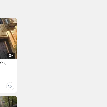
4
ền.(