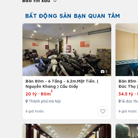
Báo tin xấu
BẤT ĐỘNG SẢN BẠN QUAN TÂM
5
Bán 80m - 6 Tầng - 6.2m.Mặt Tiền. (
Bán 85m -
Nguyễn Khang ) Cầu Giấy
Đức Thọ 
2
20 tỷ
·
80m
34.5 tỷ
·
Thành phố Hà Nội
lê đức th
6 giờ trước
6 giờ trước