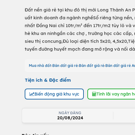
Đất nền giá rẻ tại khu đô thị mới Long Thành An 
uất kinh doanh đa ngành nghềSổ riêng từng nền,
nhất Đồng Nai chỉ 10tr/m² đến 17tr/m2 tùy lô và 
hè khu an ninhgần các chợ , trường học các cấp, 
sieu thị concung,Đủ loại diện tích 5x20, 4,5x20,T
tuyến đường huyết mạch đang mở rộng và nối dài,
Mua nhà đất
Bán đất giá rẻ
Bán đất giá rẻ
Bán đất giá rẻ 
Tiện ích & Đặc điểm
Biến động giá khu vực
Tính lãi vay ngân 
NGÀY ĐĂNG
20/08/2024