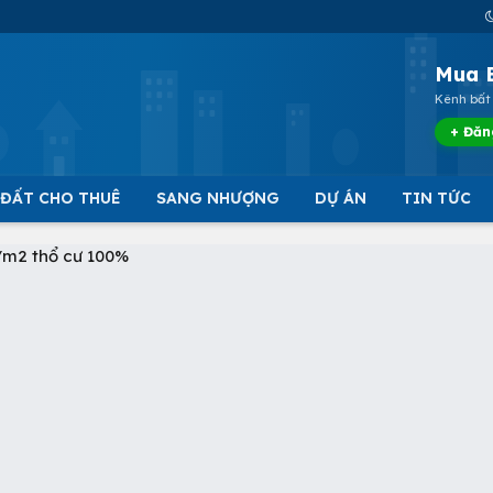
Mua 
Kênh bất 
+ Đăn
 ĐẤT CHO THUÊ
SANG NHƯỢNG
DỰ ÁN
TIN TỨC