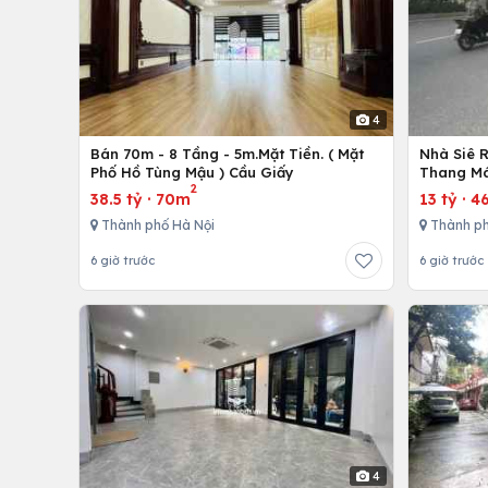
4
Bán 70m - 8 Tầng - 5m.Mặt Tiền. ( Mặt
Nhà Siê 
Phố Hồ Tùng Mậu ) Cầu Giấy
Thang Má
2
38.5 tỷ
·
70m
13 tỷ
·
4
Thành phố Hà Nội
Thành ph
6 giờ trước
6 giờ trước
4