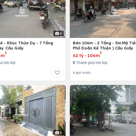
4
Rẻ - Khúc Thừa Dụ - 7 Tầng
Bán 106m - 2 Tầng - 5m.Mặ Tiền
y. Cầu Giấy
Phố Doãn Kế Thiện ) Cầu Giấy
2
2
6m
62 tỷ
·
106m
ố Hà Nội
Thành phố Hà Nội
6 giờ trước
5