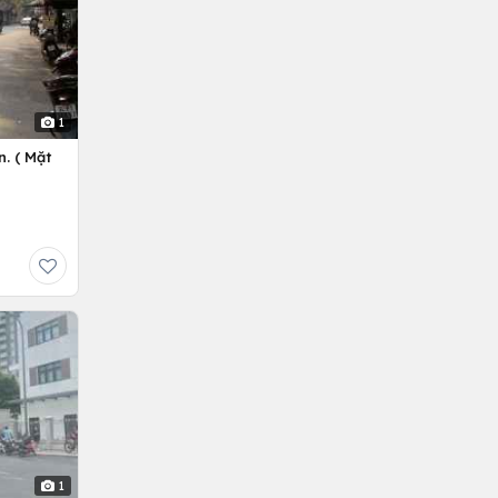
1
. ( Mặt
1