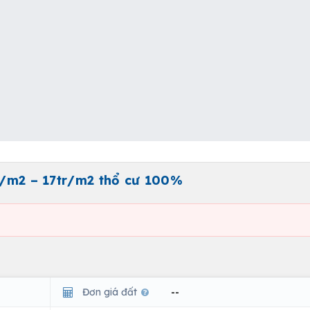
tr/m2 – 17tr/m2 thổ cư 100%
Đơn giá đất
--