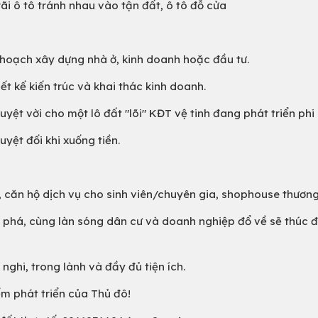
i ô tô tránh nhau vào tận đất, ô tô đỗ cửa
y hoạch xây dựng nhà ở, kinh doanh hoặc đầu tư.
iết kế kiến trúc và khai thác kinh doanh.
uyệt vời cho một lô đất "lõi" KĐT vệ tinh đang phát triển phi
ệt đối khi xuống tiền.
, căn hộ dịch vụ cho sinh viên/chuyên gia, shophouse thương
đột phá, cùng làn sóng dân cư và doanh nghiệp đổ về sẽ thúc 
 nghi, trong lành và đầy đủ tiện ích.
iểm phát triển của Thủ đô!