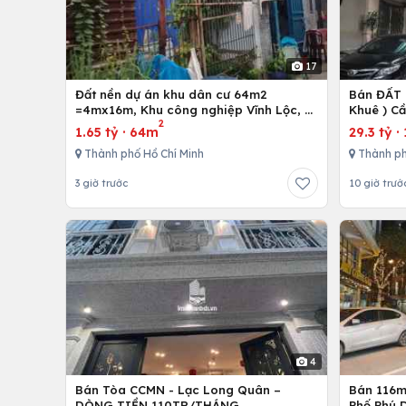
17
Đất nền dự án khu dân cư 64m2
Bán ĐẤT 
=4mx16m, Khu công nghiệp Vĩnh Lộc, H.
Khuê ) C
2
Bình Chánh, Tp. Hồ Chí Minh
1.65 tỷ
·
64m
29.3 tỷ
·
Thành phố Hồ Chí Minh
Thành ph
3 giờ trước
10 giờ trướ
4
Bán Tòa CCMN - Lạc Long Quân –
Bán 116m 
DÒNG TIỀN 110TR/THÁNG.
Phố Phú D