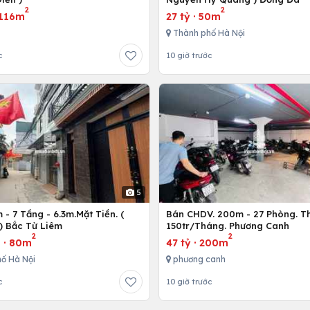
2
2
116m
27 tỷ
·
50m
Thành phố Hà Nội
c
10 giờ trước
5
- 7 Tầng - 6.3m.Mặt Tiền. (
Bán CHDV. 200m - 27 Phòng. T
) Bắc Từ Liêm
150tr/Tháng. Phương Canh
2
2
u
·
80m
47 tỷ
·
200m
ố Hà Nội
phương canh
c
10 giờ trước