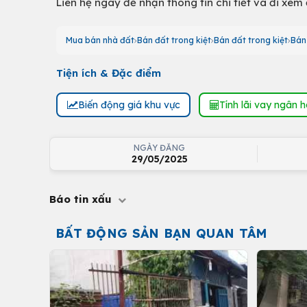
Liên hệ ngay để nhận thông tin chi tiết và đi xem
Mua bán nhà đất
Bán đất trong kiệt
Bán đất trong kiệt
Bán 
Tiện ích & Đặc điểm
Biến động giá khu vực
Tính lãi vay ngân 
NGÀY ĐĂNG
29/05/2025
Báo tin xấu
BẤT ĐỘNG SẢN BẠN QUAN TÂM