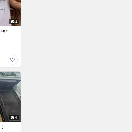
2
 Lạc
4
.(