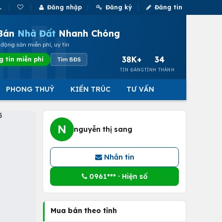
Đăng nhập
Đăng ký
Đăng tin
Bán
Nhà Đất
Nhanh Chóng
động sản miễn phí, uy tín
38K+
34
g tin miễn phí
Tìm BĐS
TIN ĐĂNG
TỈNH THÀNH
PHONG THUỶ
KIẾN TRÚC
TƯ VẤN
N
nguyễn thị sang
Nhắn tin
0961*** · Hiện số
Mua bán theo tỉnh