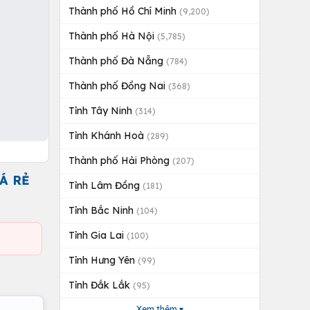
Thành phố Hồ Chí Minh
(9,200)
Thành phố Hà Nội
(5,785)
Thành phố Đà Nẵng
(784)
Thành phố Đồng Nai
(368)
Tỉnh Tây Ninh
(314)
Tỉnh Khánh Hoà
(289)
Thành phố Hải Phòng
(207)
Á RẺ
Tỉnh Lâm Đồng
(181)
Tỉnh Bắc Ninh
(104)
Tỉnh Gia Lai
(100)
Tỉnh Hưng Yên
(99)
Tỉnh Đắk Lắk
(95)
Xem thêm ▾