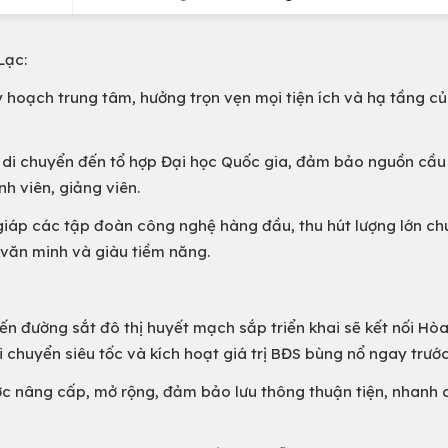
Lạc:
oạch trung tâm, hưởng trọn vẹn mọi tiện ích và hạ tầng c
di chuyển đến tổ hợp Đại học Quốc gia, đảm bảo nguồn cầu
h viên, giảng viên.
p các tập đoàn công nghệ hàng đầu, thu hút lượng lớn ch
, văn minh và giàu tiềm năng.
 đường sắt đô thị huyết mạch sắp triển khai sẽ kết nối Hò
i chuyển siêu tốc và kích hoạt giá trị BĐS bùng nổ ngay trướ
 nâng cấp, mở rộng, đảm bảo lưu thông thuận tiện, nhanh 