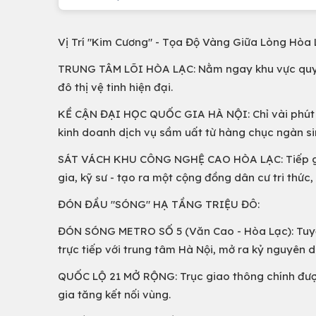
Vị Trí "Kim Cương" - Tọa Độ Vàng Giữa Lòng Hòa 
TRUNG TÂM LÕI HÒA LẠC: Nằm ngay khu vực quy h
đô thị vệ tinh hiện đại.
KỀ CẬN ĐẠI HỌC QUỐC GIA HÀ NỘI: Chỉ vài phút 
kinh doanh dịch vụ sầm uất từ hàng chục ngàn sin
SÁT VÁCH KHU CÔNG NGHỆ CAO HÒA LẠC: Tiếp giá
gia, kỹ sư - tạo ra một cộng đồng dân cư tri thức
ĐÓN ĐẦU "SÓNG" HẠ TẦNG TRIỆU ĐÔ:
ĐÓN SÓNG METRO SỐ 5 (Văn Cao - Hòa Lạc): Tuyến
trực tiếp với trung tâm Hà Nội, mở ra kỷ nguyên d
QUỐC LỘ 21 MỞ RỘNG: Trục giao thông chính được
gia tăng kết nối vùng.