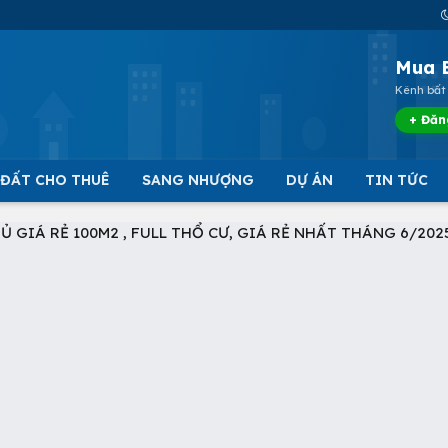
Mua 
Kênh bất 
+ Đăn
 ĐẤT CHO THUÊ
SANG NHƯỢNG
DỰ ÁN
TIN TỨC