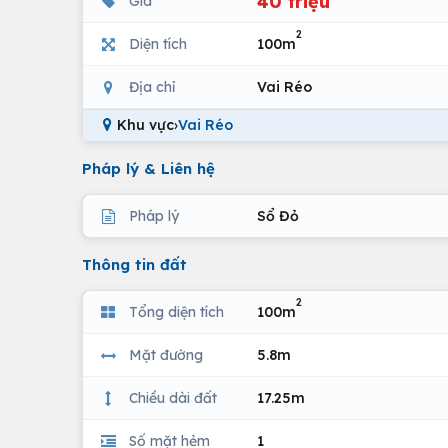
40 triệu
Giá
2
Diện tích
100m
Địa chỉ
Vai Réo
Khu vực
›
Vai Réo
Pháp lý & Liên hệ
Pháp lý
Sổ Đỏ
Thông tin đất
2
Tổng diện tích
100m
Mặt đường
5.8m
Chiều dài đất
17.25m
Số mặt hẻm
1