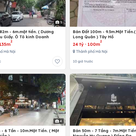
1
82m - 6m.mặt tiền. ( Dương
Bán Đất 100m - 9.5m.Mặt Tiền.(
ầu Giấy. Ô Tô kinh Doanh
Long Quân ) Tây Hồ
2
2
135m
24 tỷ
·
100m
ố Hà Nội
Thành phố Hà Nội
c
10 giờ trước
4
- 6 Tần - 10m.Mặt Tiền. ( Mặt
Bán 50m - 7 Tầng - 7m.Mặt Tiền
iễn )
Nguyễn Hy Quang ) Đống Đa