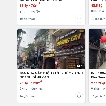
2
18 tỷ
·
70m
43.5 tỷ
·
Lạc Long Quân
Phú Diễn
10 giờ trước
10 giờ trướ
4
BÁN NHÀ MẶT PHỐ TRIỀU KHÚC – KINH
Bán 100m 
DOANH ĐỈNH CAO
Phú Diễn 
2
26 tỷ
·
120m
27.3 triệ
Phố Triều Khúc
Thành ph
10 giờ trước
10 giờ trướ