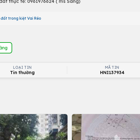
 đất thực tế: 0961976624 ( ms Sang)
đất trong kiệt Vai Réo
hàng
LOẠI TIN
MÃ TIN
Tin thường
HNI137934