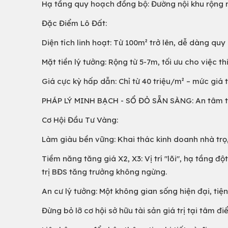
Hạ tầng quy hoạch đồng bộ: Đường nội khu rộng rã
Đặc Điểm Lô Đất:
Diện tích linh hoạt: Từ 100m² trở lên, dễ dàng qu
Mặt tiền lý tưởng: Rộng từ 5-7m, tối ưu cho việc th
Giá cực kỳ hấp dẫn: Chỉ từ 40 triệu/m² – mức giá t
PHÁP LÝ MINH BẠCH - SỔ ĐỎ SẴN SÀNG: An tâm tuy
Cơ Hội Đầu Tư Vàng:
Làm giàu bền vững: Khai thác kinh doanh nhà trọ
Tiềm năng tăng giá X2, X3: Vị trí "lõi", hạ tầng 
trị BĐS tăng trưởng không ngừng.
An cư lý tưởng: Một không gian sống hiện đại, tiện
Đừng bỏ lỡ cơ hội sở hữu tài sản giá trị tại tâm đ