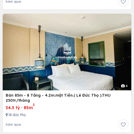
hôm qua
4
Bán 85m - 8 Tầng - 4.2m.mặt Tiền.( Lê Đức Thọ ).THU
250tr/tháng
2
34.5 tỷ
·
85m
lê đức thọ
hôm qua