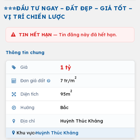
⭐⭐⭐ĐẦU TƯ NGAY – ĐẤT ĐẸP – GIÁ TỐT –
VỊ TRÍ CHIẾN LƯỢC
TIN HẾT HẠN
— Tin đăng này đã hết hạn.
Thông tin chung
1 tỷ
Giá
2
Đơn giá đất
7 tr/m
2
Diện tích
95m
Hướng
Bắc
Địa chỉ
Huỳnh Thúc Kháng
Khu vực
›
Huỳnh Thúc Kháng