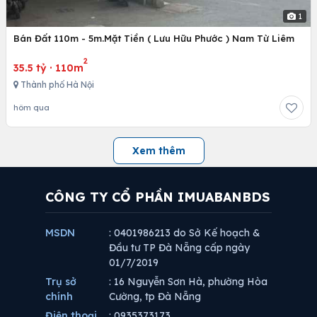
1
Bán Đất 110m - 5m.Mặt Tiền ( Lưu Hữu Phước ) Nam Từ Liêm
2
35.5 tỷ
·
110m
Thành phố Hà Nội
hôm qua
Xem thêm
CÔNG TY CỔ PHẦN IMUABANBDS
MSDN
: 0401986213 do Sở Kế hoạch &
Đầu tư TP Đà Nẵng cấp ngày
01/7/2019
Trụ sở
: 16 Nguyễn Sơn Hà, phường Hòa
chính
Cường, tp Đà Nẵng
Điện thoại
: 0935373173