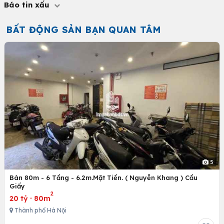
Báo tin xấu
BẤT ĐỘNG SẢN BẠN QUAN TÂM
5
Bán 80m - 6 Tầng - 6.2m.Mặt Tiền. ( Nguyễn Khang ) Cầu
Giấy
2
20 tỷ
·
80m
Thành phố Hà Nội