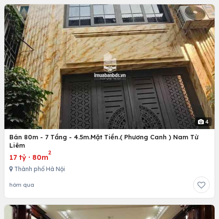
4
Bán 80m - 7 Tầng - 4.5m.Mặt Tiền.( Phương Canh ) Nam Từ
Liêm
2
17 tỷ
·
80m
Thành phố Hà Nội
hôm qua