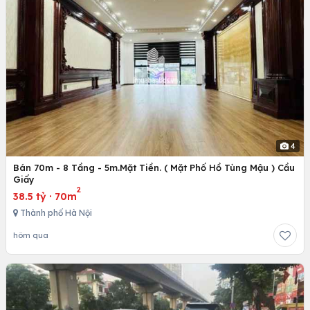
4
Bán 70m - 8 Tầng - 5m.Mặt Tiền. ( Mặt Phố Hồ Tùng Mậu ) Cầu
Giấy
2
38.5 tỷ
·
70m
Thành phố Hà Nội
hôm qua