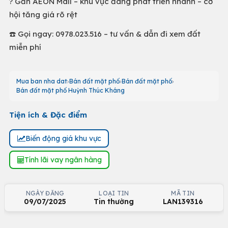
?️ Gần AEON Mall – khu vực đang phát triển nhanh – cơ
hội tăng giá rõ rệt
☎️ Gọi ngay: 0978.023.516 – tư vấn & dẫn đi xem đất
miễn phí
Mua ban nha dat
Bán đất mặt phố
Bán đất mặt phố
Bán đất mặt phố Huỳnh Thúc Kháng
Tiện ích & Đặc điểm
Biến động giá khu vực
Tính lãi vay ngân hàng
NGÀY ĐĂNG
LOẠI TIN
MÃ TIN
09/07/2025
Tin thường
LAN139316