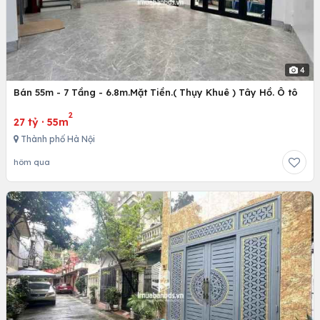
4
Bán 55m - 7 Tầng - 6.8m.Mặt Tiền.( Thụy Khuê ) Tây Hồ. Ô tô
2
27 tỷ
·
55m
Thành phố Hà Nội
hôm qua