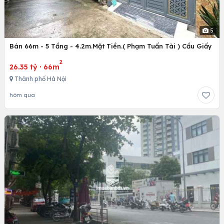
5
Bán 66m - 5 Tầng - 4.2m.Mặt Tiền.( Phạm Tuấn Tài ) Cầu Giấy
2
26.35 tỷ
·
66m
Thành phố Hà Nội
hôm qua