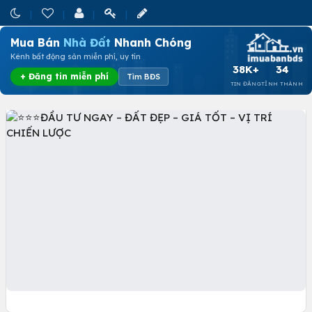
Mua Bán
Nhà Đất
Nhanh Chóng
Kênh bất động sản miễn phí, uy tín
38K+
34
+ Đăng tin miễn phí
Tìm BĐS
TIN ĐĂNG
TỈNH THÀNH