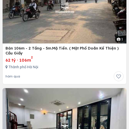
1
Bán 106m - 2 Tầng - 5m.Mặ Tiền. ( Mặt Phố Doãn Kế Thiện )
Cầu Giấy
2
62 tỷ
·
106m
Thành phố Hà Nội
hôm qua