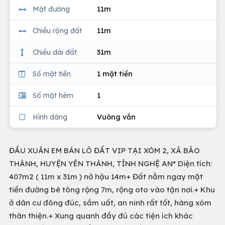
Mặt đường
11m
Chiều rộng đất
11m
Chiều dài đất
31m
Số mặt tiền
1 mặt tiền
Số mặt hẻm
1
Hình dáng
Vuông vắn
ĐẦU XUÂN EM BÁN LÔ ĐẤT VIP TẠI XÓM 2, XÃ BẢO
THÀNH, HUYỆN YÊN THÀNH, TỈNH NGHỆ AN* Diện tích:
407m2 ( 11m x 31m ) nở hậu 14m+ Đất nằm ngay mặt
tiền đường bê tông rộng 7m, rộng oto vào tận nơi.+ Khu
ở dân cư đông đúc, sầm uất, an ninh rất tốt, hàng xóm
thân thiện.+ Xung quanh đầy đủ các tiện ích khác