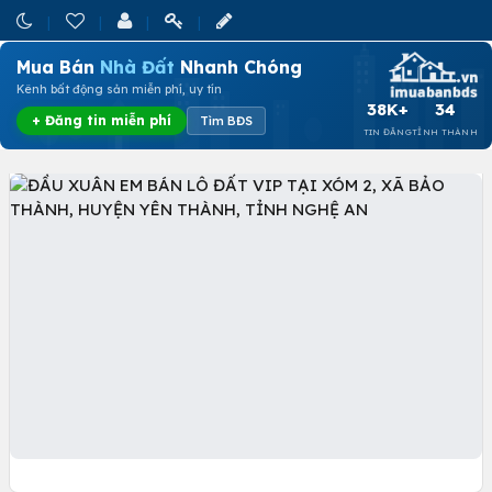
Mua Bán
Nhà Đất
Nhanh Chóng
Kênh bất động sản miễn phí, uy tín
38K+
34
+ Đăng tin miễn phí
Tìm BĐS
TIN ĐĂNG
TỈNH THÀNH