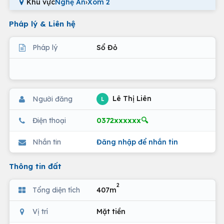
Khu vực
Nghệ An
›
Xóm 2
Pháp lý & Liên hệ
Pháp lý
Sổ Đỏ
Lê Thị Liên
Người đăng
L
0372xxxxxx🔍
Điện thoại
Nhắn tin
Đăng nhập để nhắn tin
Thông tin đất
2
Tổng diện tích
407m
Vị trí
Mặt tiền