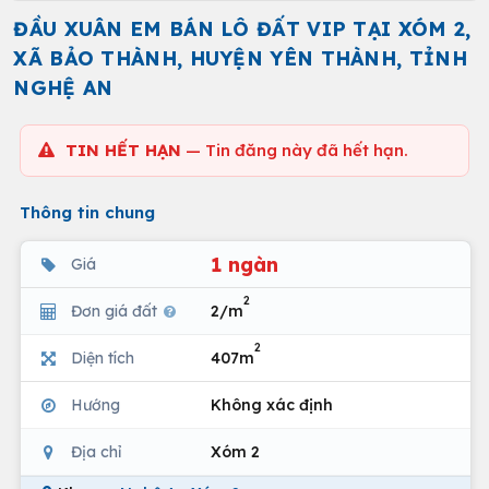
ĐẦU XUÂN EM BÁN LÔ ĐẤT VIP TẠI XÓM 2,
XÃ BẢO THÀNH, HUYỆN YÊN THÀNH, TỈNH
NGHỆ AN
TIN HẾT HẠN
— Tin đăng này đã hết hạn.
Thông tin chung
1 ngàn
Giá
2
Đơn giá đất
2/m
2
Diện tích
407m
Hướng
Không xác định
Địa chỉ
Xóm 2