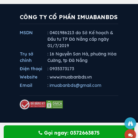
CÔNG TY CỔ PHẦN IMUABANBDS
MSDN
: 0401986213 do Sở Kế hoạch &
Đầu tư TP Đà Nẵng cấp ngày
01/7/2019
Trụ sở
: 16 Nguyễn Sơn Hà, phường Hòa
chính
Cường, tp Đà Nẵng
Điện thoại
: 0935373173
Website
: www.imuabanbds.vn
Email
:
imuabanbds@gmail.com
Gọi ngay: 0372663875