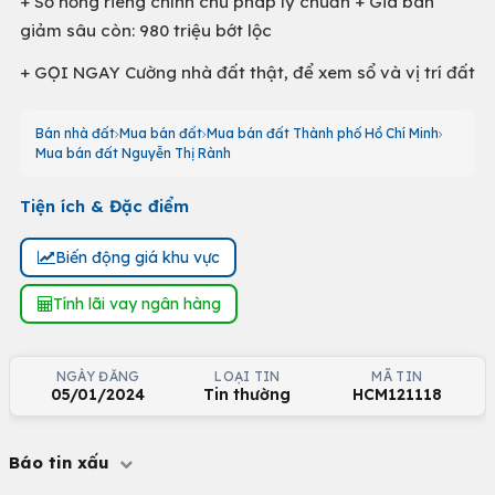
+ Sổ hồng riêng chính chủ pháp lý chuẩn + Giá bán
giảm sâu còn: 980 triệu bớt lộc
+ GỌI NGAY Cường nhà đất thật, để xem sổ và vị trí đất
Bán nhà đất
Mua bán đất
Mua bán đất Thành phố Hồ Chí Minh
Mua bán đất Nguyễn Thị Rành
Tiện ích & Đặc điểm
Biến động giá khu vực
Tính lãi vay ngân hàng
NGÀY ĐĂNG
LOẠI TIN
MÃ TIN
05/01/2024
Tin thường
HCM121118
Báo tin xấu