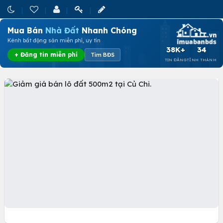
Mua Bán
Nhà Đất
Nhanh Chóng
Kênh bất động sản miễn phí, uy tín
38K+
34
+ Đăng tin miễn phí
Tìm BĐS
TIN ĐĂNG
TỈNH THÀNH