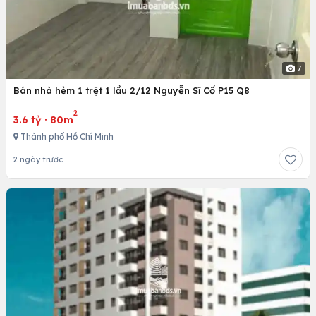
7
Bán nhà hẻm 1 trệt 1 lầu 2/12 Nguyễn Sĩ Cố P15 Q8
2
3.6 tỷ
·
80m
Thành phố Hồ Chí Minh
2 ngày trước