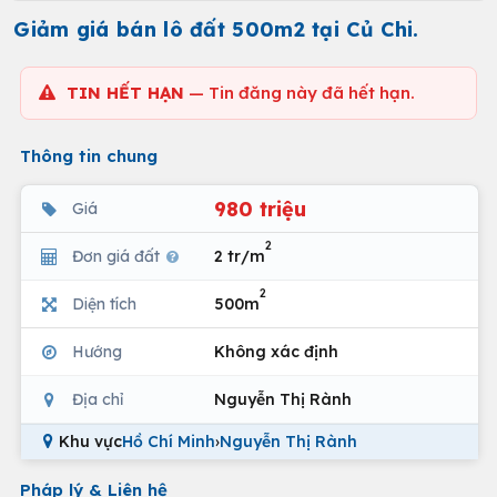
Giảm giá bán lô đất 500m2 tại Củ Chi.
TIN HẾT HẠN
— Tin đăng này đã hết hạn.
Thông tin chung
980 triệu
Giá
2
Đơn giá đất
2 tr/m
2
Diện tích
500m
Hướng
Không xác định
Địa chỉ
Nguyễn Thị Rành
Khu vực
Hồ Chí Minh
›
Nguyễn Thị Rành
Pháp lý & Liên hệ