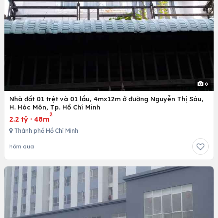
6
Nhà đất 01 trệt và 01 lầu, 4mx12m ở đường Nguyễn Thị Sáu,
H. Hóc Môn, Tp. Hồ Chí Minh
2
2.2 tỷ
·
48m
Thành phố Hồ Chí Minh
hôm qua