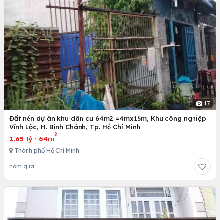
17
Đất nền dự án khu dân cư 64m2 =4mx16m, Khu công nghiệp
Vĩnh Lộc, H. Bình Chánh, Tp. Hồ Chí Minh
2
1.65 tỷ
·
64m
Thành phố Hồ Chí Minh
hôm qua