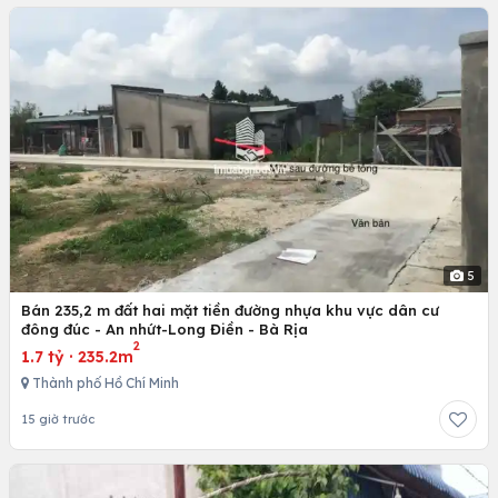
5
Bán 235,2 m đất hai mặt tiền đường nhựa khu vực dân cư
đông đúc - An nhứt-Long Điền - Bà Rịa
2
1.7 tỷ
·
235.2m
Thành phố Hồ Chí Minh
15 giờ trước