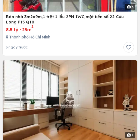
6
Bán nhà 3m2x9m,1 trệt 1 lầu 2PN 1WC,mặt tiền số 22 Cửu
Long P15 Q10
2
8.5 tỷ
·
23m
Thành phố Hồ Chí Minh
3 ngày trước
1