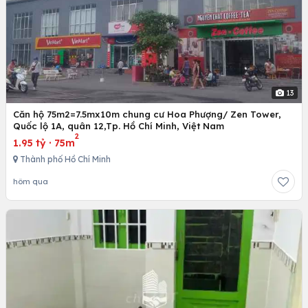
13
Căn hộ 75m2=7.5mx10m chung cư Hoa Phượng/ Zen Tower,
Quốc lộ 1A, quân 12,Tp. Hồ Chí Minh, Việt Nam
2
1.95 tỷ
·
75m
Thành phố Hồ Chí Minh
hôm qua