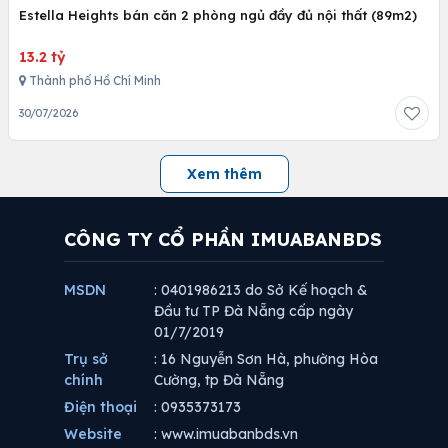
Estella Heights bán căn 2 phòng ngủ đầy đủ nội thất (89m2)
13.2 tỷ
Thành phố Hồ Chí Minh
30/07/2026
Xem thêm
CÔNG TY CỔ PHẦN IMUABANBDS
MSDN
: 0401986213 do Sở Kế hoạch &
Đầu tư TP Đà Nẵng cấp ngày
01/7/2019
Trụ sở
: 16 Nguyễn Sơn Hà, phường Hòa
chính
Cường, tp Đà Nẵng
Điện thoại
: 0935373173
Website
: www.imuabanbds.vn