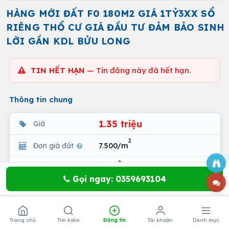
HÀNG MỚI ĐẤT F0 180M2 GIÁ 1TỶ3XX SỔ
RIÊNG THỔ CƯ GIÁ ĐẦU TƯ ĐẢM BẢO SINH
LỜI GẦN KDL BỬU LONG
TIN HẾT HẠN
— Tin đăng này đã hết hạn.
Thông tin chung
1.35 triệu
Giá
2
Đơn giá đất
7.500/m
2
Diện tích
180m
Gọi ngay: 0359693104
Hướng
Không xác định
Địa chỉ
768
Trang chủ
Tìm kiếm
Đăng tin
Tài khoản
Danh mục