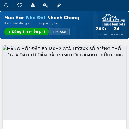
Mua Bán
Nhà Đất
Nhanh Chóng
Kênh bất động sản miễn phí, uy tín
38K+
34
+ Đăng tin miễn phí
Tìm BĐS
TIN ĐĂNG
TỈNH THÀNH