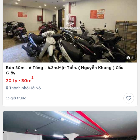
5
Bán 80m - 6 Tầng - 6.2m.Mặt Tiền. ( Nguyễn Khang ) Cầu
Giấy
2
20 tỷ
·
80m
Thành phố Hà Nội
13 giờ trước