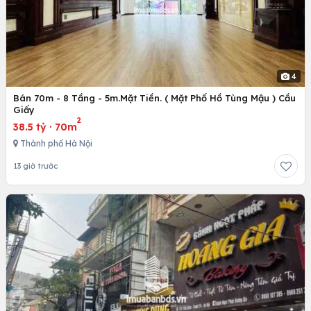
4
Bán 70m - 8 Tầng - 5m.Mặt Tiền. ( Mặt Phố Hồ Tùng Mậu ) Cầu
Giấy
2
38.5 tỷ
·
70m
Thành phố Hà Nội
13 giờ trước