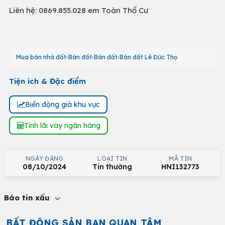
Liên hệ: 0869.855.028 em Toàn Thổ Cư
Mua bán nhà đất
Bán đất
Bán đất
Bán đất Lê Đức Thọ
Tiện ích & Đặc điểm
Biến động giá khu vực
Tính lãi vay ngân hàng
NGÀY ĐĂNG
LOẠI TIN
MÃ TIN
08/10/2024
Tin thường
HNI132773
Báo tin xấu
BẤT ĐỘNG SẢN BẠN QUAN TÂM