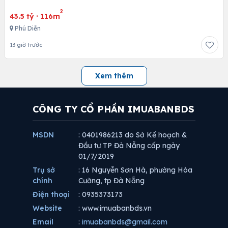
2
43.5 tỷ
·
116m
Phú Diễn
13 giờ trước
Xem thêm
CÔNG TY CỔ PHẦN IMUABANBDS
MSDN
: 0401986213 do Sở Kế hoạch &
Đầu tư TP Đà Nẵng cấp ngày
01/7/2019
Trụ sở
: 16 Nguyễn Sơn Hà, phường Hòa
chính
Cường, tp Đà Nẵng
Điện thoại
: 0935373173
Website
: www.imuabanbds.vn
Email
:
imuabanbds@gmail.com