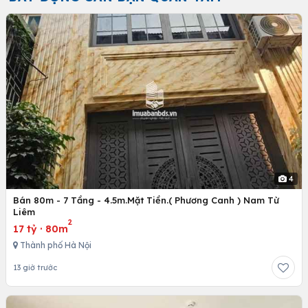
4
Bán 80m - 7 Tầng - 4.5m.Mặt Tiền.( Phương Canh ) Nam Từ
Liêm
2
17 tỷ
·
80m
Thành phố Hà Nội
13 giờ trước