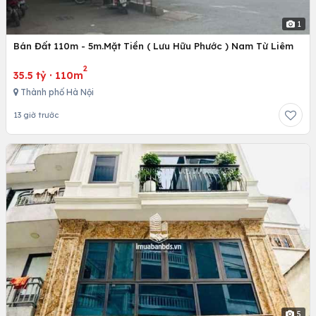
1
Bán Đất 110m - 5m.Mặt Tiền ( Lưu Hữu Phước ) Nam Từ Liêm
2
35.5 tỷ
·
110m
Thành phố Hà Nội
13 giờ trước
5