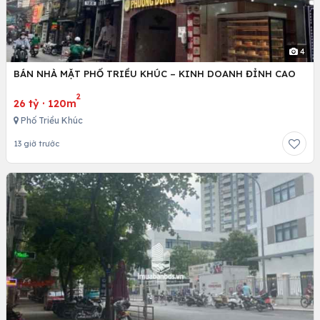
4
BÁN NHÀ MẶT PHỐ TRIỀU KHÚC – KINH DOANH ĐỈNH CAO
2
26 tỷ
·
120m
Phố Triều Khúc
13 giờ trước