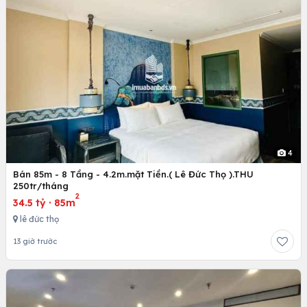
4
Bán 85m - 8 Tầng - 4.2m.mặt Tiền.( Lê Đức Thọ ).THU
250tr/tháng
2
34.5 tỷ
·
85m
lê đức thọ
13 giờ trước