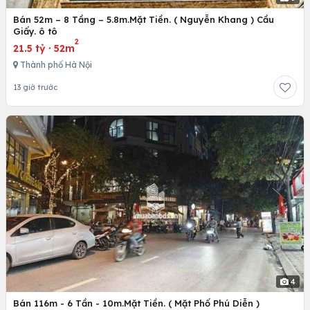
Bán 52m – 8 Tầng – 5.8m.Mặt Tiền. ( Nguyễn Khang ) Cầu
Giấy. ô tô
2
21.5 tỷ
·
52m
Thành phố Hà Nội
13 giờ trước
4
Bán 116m - 6 Tần - 10m.Mặt Tiền. ( Mặt Phố Phú Diễn )