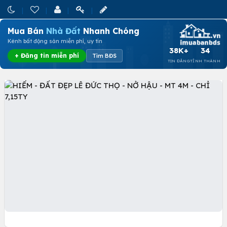
Mua Bán
Nhà Đất
Nhanh Chóng
Kênh bất động sản miễn phí, uy tín
38K+
34
+ Đăng tin miễn phí
Tìm BĐS
TIN ĐĂNG
TỈNH THÀNH