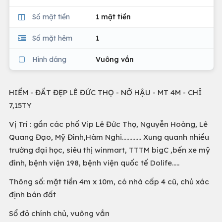
Số mặt tiền
1 mặt tiền
Số mặt hẻm
1
Hình dáng
Vuông vắn
HIẾM - ĐẤT ĐẸP LÊ ĐỨC THỌ - NỞ HẬU - MT 4M - CHỈ
7,15TY
Vị Trí : gần các phố Vip Lê Đức Thọ, Nguyễn Hoàng, Lê
Quang Đạo, Mỹ Đình,Hàm Nghi............. Xung quanh nhiều
trường đại học, siêu thị winmart, TTTM bigC ,bến xe mỹ
đình, bệnh viện 198, bệnh viện quốc tế Dolife.....
Thông số: mặt tiền 4m x 10m, có nhà cấp 4 cũ, chủ xác
định bán đất
Sổ đỏ chính chủ, vuông vắn