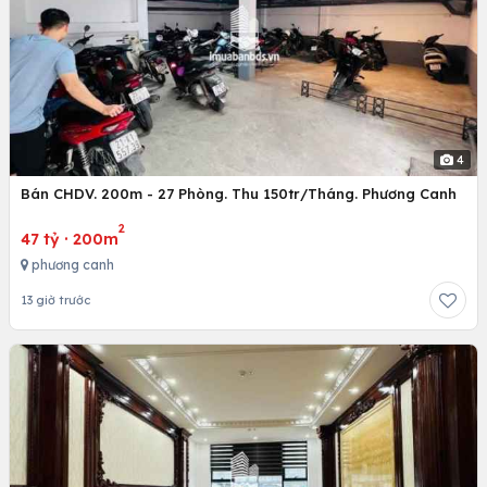
4
Bán CHDV. 200m - 27 Phòng. Thu 150tr/Tháng. Phương Canh
2
47 tỷ
·
200m
phương canh
13 giờ trước