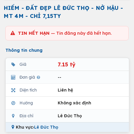
HIẾM - ĐẤT ĐẸP LÊ ĐỨC THỌ - NỞ HẬU -
MT 4M - CHỈ 7,15TY
TIN HẾT HẠN
— Tin đăng này đã hết hạn.
Thông tin chung
7.15 tỷ
Giá
Đơn giá
--
Diện tích
Liên hệ
Hướng
Không xác định
Địa chỉ
Lê Đức Thọ
Khu vực
›
Lê Đức Thọ