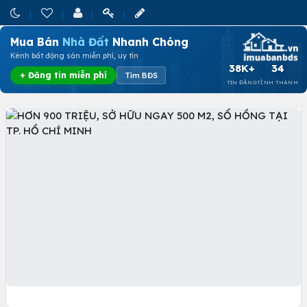
Mua Bán
Nhà Đất
Nhanh Chóng
Kênh bất động sản miễn phí, uy tín
38K+
34
+ Đăng tin miễn phí
Tìm BĐS
TIN ĐĂNG
TỈNH THÀNH