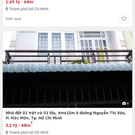
1.65 tỷ
·
64m
Thành phố Hồ Chí Minh
hôm qua
6
Nhà đất 01 trệt và 01 lầu, 4mx12m ở đường Nguyễn Thị Sáu,
H. Hóc Môn, Tp. Hồ Chí Minh
2
2.2 tỷ
·
48m
Thành phố Hồ Chí Minh