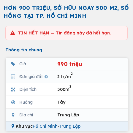
HƠN 900 TRIỆU, SỞ HỮU NGAY 500 M2, SỔ
HỒNG TẠI TP. HỒ CHÍ MINH
TIN HẾT HẠN
— Tin đăng này đã hết hạn.
Thông tin chung
990 triệu
Giá
2
Đơn giá đất
2 tr/m
2
Diện tích
500m
Hướng
Tây
Địa chỉ
Trung Lập
Khu vực
Hồ Chí Minh
›
Trung Lập