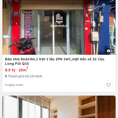
6
Bán nhà 3m2x9m,1 trệt 1 lầu 2PN 1WC,mặt tiền số 22 Cửu
Long P15 Q10
2
8.5 tỷ
·
23m
Thành phố Hồ Chí Minh
3 ngày trước