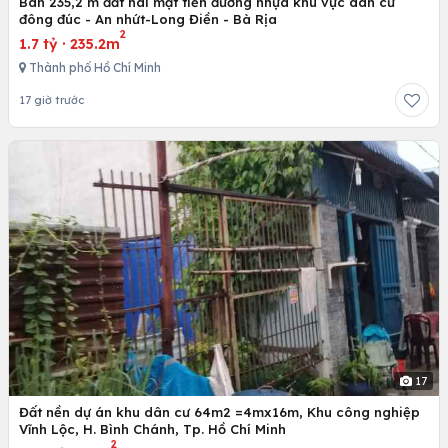
Bán 235,2 m đất hai mặt tiền đường nhựa khu vực dân cư
đông đúc - An nhứt-Long Điền - Bà Rịa
2
1.7 tỷ
·
235.2m
Thành phố Hồ Chí Minh
17 giờ trước
17
Đất nền dự án khu dân cư 64m2 =4mx16m, Khu công nghiệp
Vĩnh Lộc, H. Bình Chánh, Tp. Hồ Chí Minh
2