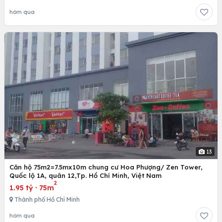
hôm qua
13
Căn hộ 75m2=7.5mx10m chung cư Hoa Phượng/ Zen Tower,
Quốc lộ 1A, quân 12,Tp. Hồ Chí Minh, Việt Nam
2
1.95 tỷ
·
75m
Thành phố Hồ Chí Minh
hôm qua