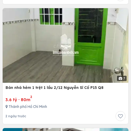
7
Bán nhà hẻm 1 trệt 1 lầu 2/12 Nguyễn Sĩ Cố P15 Q8
2
3.6 tỷ
·
80m
Thành phố Hồ Chí Minh
2 ngày trước