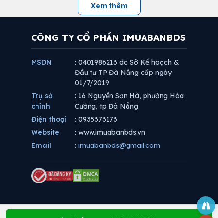
Xem thêm
CÔNG TY CỔ PHẦN IMUABANBDS
MSDN
: 0401986213 do Sở Kế hoạch &
Đầu tư TP Đà Nẵng cấp ngày
01/7/2019
Trụ sở
: 16 Nguyễn Sơn Hà, phường Hòa
chính
Cường, tp Đà Nẵng
Điện thoại
: 0935373173
Website
: www.imuabanbds.vn
Email
:
imuabanbds@gmail.com