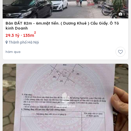
1
Bán ĐẤT 82m - 6m.mặt tiền. ( Dương Khuê ) Cầu Giấy. Ô Tô
kinh Doanh
2
29.3 tỷ
·
135m
Thành phố Hà Nội
hôm qua