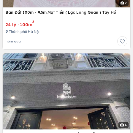
2
Bán Đất 100m - 9.5m.Mặt Tiền.( Lạc Long Quân ) Tây Hồ
2
24 tỷ
·
100m
Thành phố Hà Nội
hôm qua
4