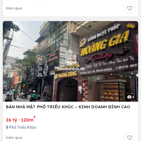
hôm qua
4
BÁN NHÀ MẶT PHỐ TRIỀU KHÚC – KINH DOANH ĐỈNH CAO
2
26 tỷ
·
120m
Phố Triều Khúc
hôm qua