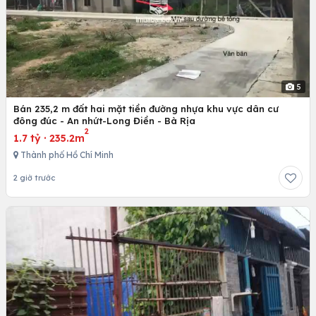
5
Bán 235,2 m đất hai mặt tiền đường nhựa khu vực dân cư
đông đúc - An nhứt-Long Điền - Bà Rịa
2
1.7 tỷ
·
235.2m
Thành phố Hồ Chí Minh
2 giờ trước