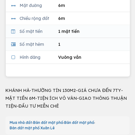
Mặt đường
6m
Chiều rộng đất
6m
Số mặt tiền
1 mặt tiền
Số mặt hẻm
1
Hình dáng
Vuông vắn
KHÁNH HÀ-THƯỜNG TÍN 130M2-GIÁ CHƯA ĐẾN 7TY-
MẶT TIỀN 6M-TIỆN ÍCH VÔ VÀN-GIAO THÔNG THUẬN
TIỆN-ĐẦU TƯ MIỄN CHÊ
Mua nhà đất
Bán đất mặt phố
Bán đất mặt phố
Bán đất mặt phố Xuân Lê