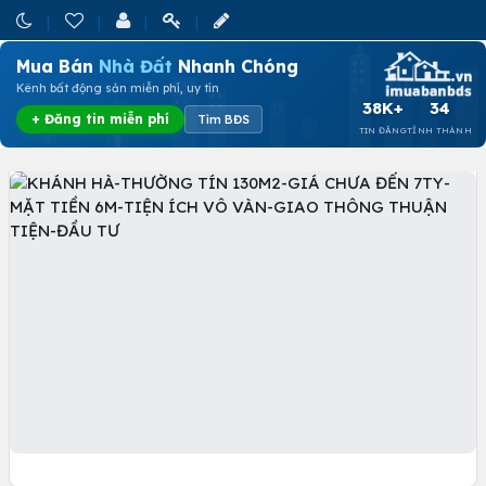
Mua Bán
Nhà Đất
Nhanh Chóng
Kênh bất động sản miễn phí, uy tín
38K+
34
+ Đăng tin miễn phí
Tìm BĐS
TIN ĐĂNG
TỈNH THÀNH