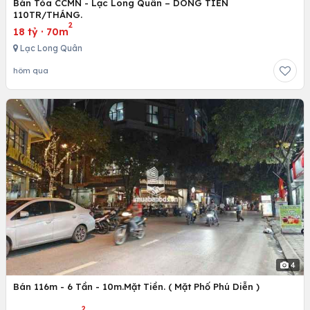
Bán Tòa CCMN - Lạc Long Quân – DÒNG TIỀN
110TR/THÁNG.
2
18 tỷ
·
70m
Lạc Long Quân
hôm qua
4
Bán 116m - 6 Tần - 10m.Mặt Tiền. ( Mặt Phố Phú Diễn )
2