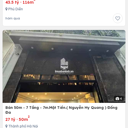
43.5 tỷ
·
116m
Phú Diễn
hôm qua
4
Bán 50m - 7 Tầng - 7m.Mặt Tiền.( Nguyễn Hy Quang ) Đống
Đa
2
27 tỷ
·
50m
Thành phố Hà Nội