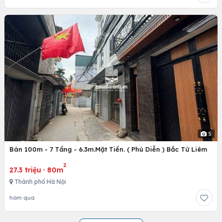
5
Bán 100m - 7 Tầng - 6.3m.Mặt Tiền. ( Phú Diễn ) Bắc Từ Liêm
2
27.3 triệu
·
80m
Thành phố Hà Nội
hôm qua