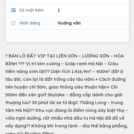
Số mặt hẻm
1
Hình dáng
Vuông vắn
? BÁN LÔ ĐẤT VIP TẠI LIÊN SƠN – LƯƠNG SƠN – HÒA
BÌNH ??? Vị trí kim cương – Giáp ranh Hà Nội – Giàu
tiềm năng sinh lời!?? Diện tích 1.416,9m² – 400m² đất ở
lâu dài, còn lại là đất trồng cây lâu năm.+ Cách đường
liên huyện chỉ 50m, giao thông siêu thuận tiện+ Chỉ
500m đến sân golf Skylake – đẳng cấp dành cho giới
thượng lưu? 30 phút lái xe từ BigC Thăng Long – trung
tâm Hà Nội?? Khu vực đang là điểm nóng xây biệt thự –
villa nghỉ dưỡng, rất nhiều nhà đầu tư Hà Nội đã đổ về
xây dựng?? Không khí trong lành – địa thế bằng phẳng,
view núi thoáng đãng