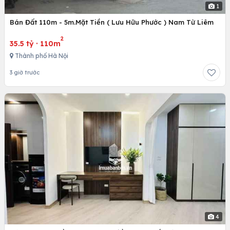
1
Bán Đất 110m - 5m.Mặt Tiền ( Lưu Hữu Phước ) Nam Từ Liêm
2
35.5 tỷ
·
110m
Thành phố Hà Nội
3 giờ trước
4