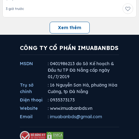
3 giờ trước
Xem thêm
CÔNG TY CỔ PHẦN IMUABANBDS
MSDN
: 0401986213 do Sở Kế hoạch &
Đầu tư TP Đà Nẵng cấp ngày
01/7/2019
Trụ sở
: 16 Nguyễn Sơn Hà, phường Hòa
chính
Cường, tp Đà Nẵng
Điện thoại
: 0935373173
Website
: www.imuabanbds.vn
Email
:
imuabanbds@gmail.com