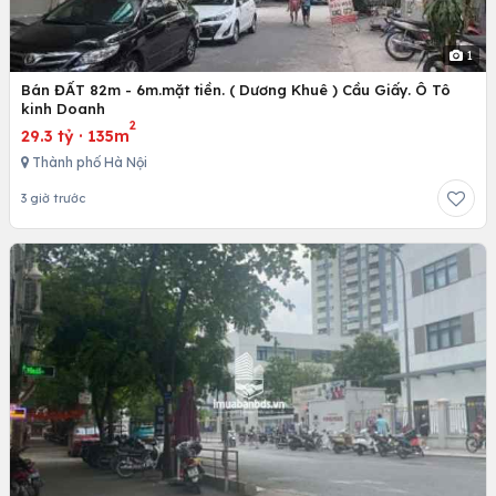
1
Bán ĐẤT 82m - 6m.mặt tiền. ( Dương Khuê ) Cầu Giấy. Ô Tô
kinh Doanh
2
29.3 tỷ
·
135m
Thành phố Hà Nội
3 giờ trước