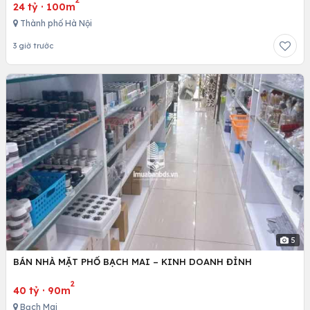
24 tỷ
·
100m
Thành phố Hà Nội
3 giờ trước
5
BÁN NHÀ MẶT PHỐ BẠCH MAI – KINH DOANH ĐỈNH
2
40 tỷ
·
90m
Bạch Mai