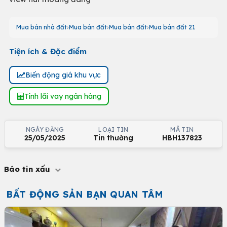
Mua bán nhà đất
Mua bán đất
Mua bán đất
Mua bán đất 21
Tiện ích & Đặc điểm
Biến động giá khu vực
Tính lãi vay ngân hàng
NGÀY ĐĂNG
LOẠI TIN
MÃ TIN
25/05/2025
Tin thường
HBH137823
Báo tin xấu
BẤT ĐỘNG SẢN BẠN QUAN TÂM