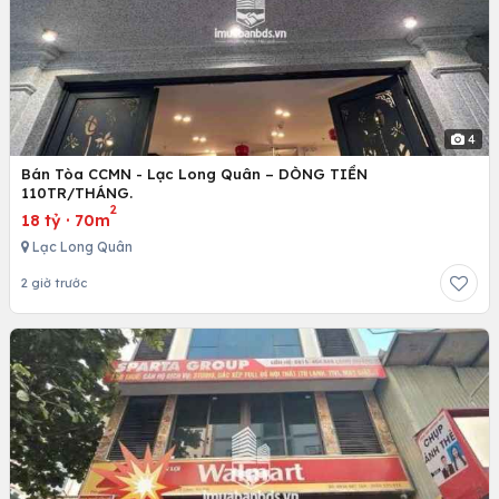
4
Bán Tòa CCMN - Lạc Long Quân – DÒNG TIỀN
110TR/THÁNG.
2
18 tỷ
·
70m
Lạc Long Quân
2 giờ trước