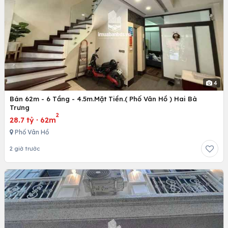
4
Bán 62m - 6 Tầng - 4.5m.Mặt Tiền.( Phố Vân Hồ ) Hai Bà
Trưng
2
28.7 tỷ
·
62m
Phố Vân Hồ
2 giờ trước