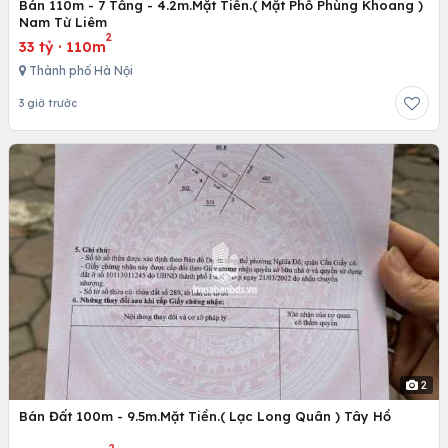
Bán 110m - 7 Tầng - 4.2m.Mặt Tiền.( Mặt Phố Phùng Khoang )
Nam Từ Liêm
2
33 tỷ
·
110m
Thành phố Hà Nội
3 giờ trước
2
Bán Đất 100m - 9.5m.Mặt Tiền.( Lạc Long Quân ) Tây Hồ
2