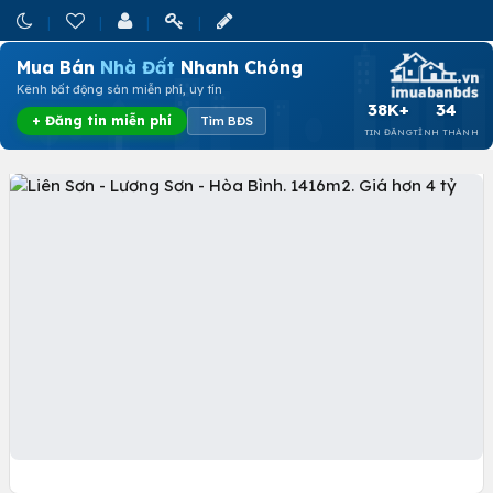
Mua Bán
Nhà Đất
Nhanh Chóng
Kênh bất động sản miễn phí, uy tín
38K+
34
+ Đăng tin miễn phí
Tìm BĐS
TIN ĐĂNG
TỈNH THÀNH