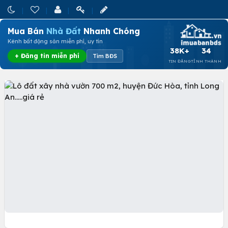
Mua Bán
Nhà Đất
Nhanh Chóng
Kênh bất động sản miễn phí, uy tín
38K+
34
+ Đăng tin miễn phí
Tìm BĐS
TIN ĐĂNG
TỈNH THÀNH