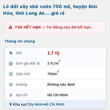
Lô đất xây nhà vườn 700 m2, huyện Đức
Hòa, tỉnh Long An.....giá rẻ
TIN HẾT HẠN
— Tin đăng này đã hết hạn.
Thông tin chung
1.7 tỷ
Giá
2
Đơn giá đất
2 tr/m
2
Diện tích
700m
Hướng
Không xác định
Địa chỉ
Hồ Chí Minh
Khu vực
Tây Ninh
›
Hồ Chí Minh