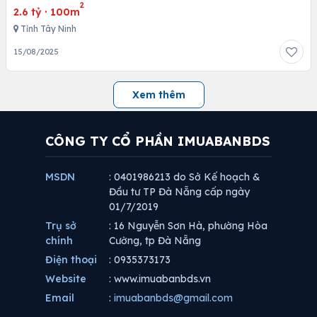
2
2.6 tỷ
·
100m
Tỉnh Tây Ninh
15/08/2025
Xem thêm
CÔNG TY CỔ PHẦN IMUABANBDS
MSDN
: 0401986213 do Sở Kế hoạch &
Đầu tư TP Đà Nẵng cấp ngày
01/7/2019
Trụ sở
: 16 Nguyễn Sơn Hà, phường Hòa
chính
Cường, tp Đà Nẵng
Điện thoại
: 0935373173
Website
: www.imuabanbds.vn
Email
:
imuabanbds@gmail.com