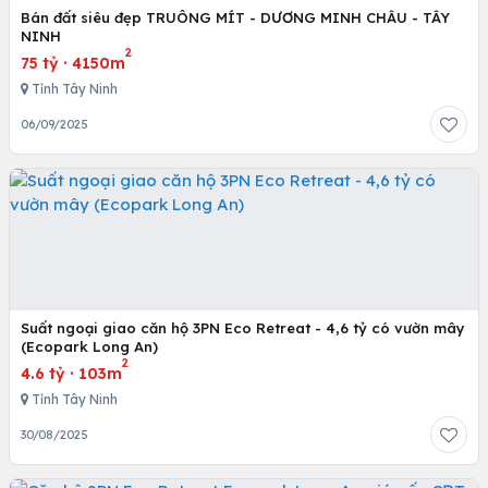
Bán đất siêu đẹp TRUÔNG MÍT - DƯƠNG MINH CHÂU - TÂY
NINH
2
75 tỷ
·
4150m
Tỉnh Tây Ninh
06/09/2025
Suất ngoại giao căn hộ 3PN Eco Retreat - 4,6 tỷ có vườn mây
(Ecopark Long An)
2
4.6 tỷ
·
103m
Tỉnh Tây Ninh
30/08/2025