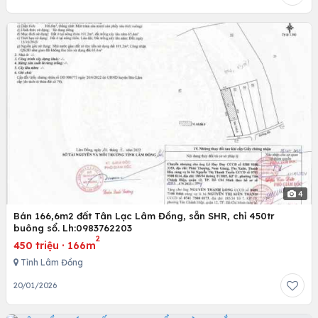
4
Bán 166,6m2 đất Tân Lạc Lâm Đồng, sẵn SHR, chỉ 450tr
buông sổ. Lh:0983762203
2
450 triệu
·
166m
Tỉnh Lâm Đồng
20/01/2026