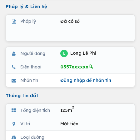
Pháp lý & Liên hệ
Pháp lý
Đã có sổ
Long Lê Phi
Người đăng
L
0357xxxxxx🔍
Điện thoại
Nhắn tin
Đăng nhập để nhắn tin
Thông tin đất
2
Tổng diện tích
125m
Vị trí
Mặt tiền
Loại đường