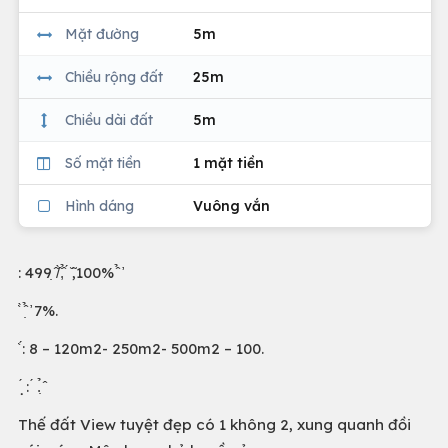
Mặt đường
5m
Chiều rộng đất
25m
Chiều dài đất
5m
Số mặt tiền
1 mặt tiền
Hình dáng
Vuông vắn
: 499 ̣̂/̂̀,̂̉ ́ ̆̃,100% ̂̉ ̛
̂ ̀ ̂̉ ̛̣ 7%.
̣̂ ́: 8 – 120m2- 250m2- 500m2 – 100.
̣ ́ : ́ .̉ ̣̂
Thế đất View tuyệt đẹp có 1 không 2, xung quanh đồi