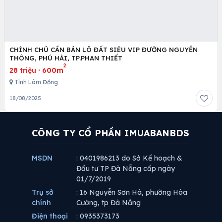
CHÍNH CHỦ CẦN BÁN LÔ ĐẤT SIÊU VIP ĐƯỜNG NGUYỄN
THÔNG, PHÚ HÀI, TP.PHAN THIẾT
2
28 triệu
·
600m
Tỉnh Lâm Đồng
18/08/2025
CÔNG TY CỔ PHẦN IMUABANBDS
MSDN
: 0401986213 do Sở Kế hoạch &
Đầu tư TP Đà Nẵng cấp ngày
01/7/2019
Trụ sở
: 16 Nguyễn Sơn Hà, phường Hòa
chính
Cường, tp Đà Nẵng
Điện thoại
: 0935373173