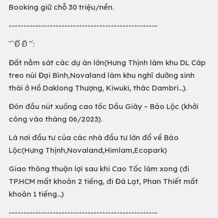
Booking giữ chỗ 30 triệu/nền.
---------------------------------------------------
̂̀ ̆ ̛́ Đ̂̉ Đ̂̀ ̛ ̆ ́:
Đất nằm sát các dự án lớn(Hưng Thịnh làm khu DL Cáp
treo núi Đại Bình,Novaland làm khu nghĩ dưỡng sinh
thái ở Hồ Daklong Thượng, Kiwuki, thác Dambri…).
Đón đầu nút xuống cao tốc Dầu Giây – Bảo Lộc (khởi
công vào thàng 06/2023).
Là nơi đầu tư của các nhà đầu tư lớn đổ về Bảo
Lộc(Hưng Thịnh,Novaland,Himlam,Ecopark)
Giao thông thuận lợi sau khi Cao Tốc làm xong (đi
TP.HCM mất khoản 2 tiếng, đi Đà Lạt, Phan Thiết mất
khoản 1 tiếng...)
---------------------------------------------------