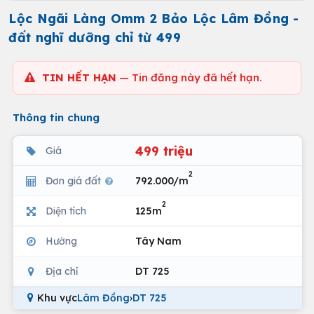
Lộc Ngãi Làng Omm 2 Bảo Lộc Lâm Đồng -
đất nghĩ dưỡng chỉ từ 499
TIN HẾT HẠN
— Tin đăng này đã hết hạn.
Thông tin chung
499 triệu
Giá
2
Đơn giá đất
792.000/m
2
Diện tích
125m
Hướng
Tây Nam
Địa chỉ
DT 725
Khu vực
Lâm Đồng
›
DT 725