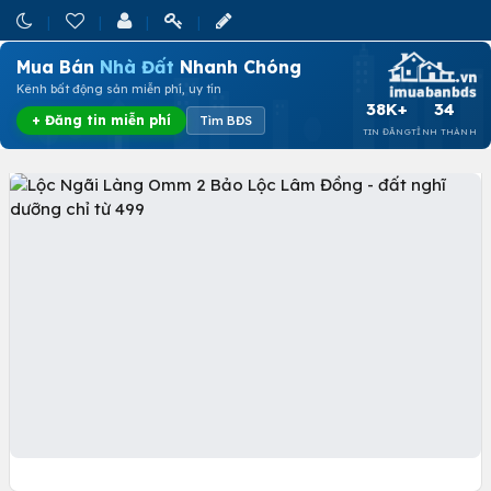
Mua Bán
Nhà Đất
Nhanh Chóng
Kênh bất động sản miễn phí, uy tín
38K+
34
+ Đăng tin miễn phí
Tìm BĐS
TIN ĐĂNG
TỈNH THÀNH