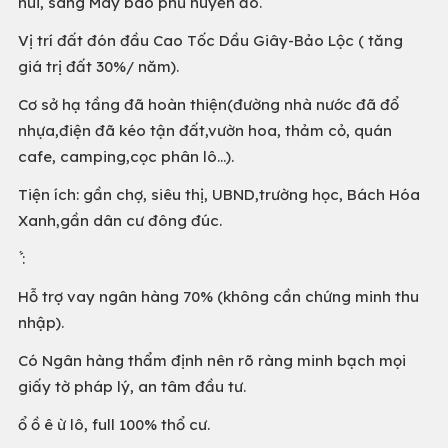
núi, sáng Mây bao phủ huyền ảo.
Vị trí đất đón đầu Cao Tốc Dầu Giây-Bảo Lộc ( tăng
giá trị đất 30%/ năm).
Cơ sở hạ tầng đã hoàn thiện(đường nhà nước đã đổ
nhựa,điện đã kéo tận đất,vườn hoa, thảm cỏ, quán
cafe, camping,cọc phân lô…).
Tiện ích: gần chợ, siêu thị, UBND,trường học, Bách Hóa
Xanh,gần dân cư đông đúc.
́ ́:
Hỗ trợ vay ngân hàng 70% (không cần chứng minh thu
nhập).
Có Ngân hàng thẩm định nên rõ ràng minh bạch mọi
giấy tờ pháp lý, an tâm đầu tư.
ổ ồ ê ừ lô, full 100% thổ cư.