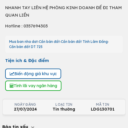
NHANH TAY LIÊN HỆ PHÒNG KINH DOANH ĐỂ ĐI THAM
QUAN LIỀN
Hotline : 0357694303
Mua ban nha dat
Cần bán đất
Cần bán đất Tỉnh Lâm Đồng
Cần bán đất DT 725
Tiện ích & Đặc điểm
Biến động giá khu vực
Tính lãi vay ngân hàng
NGÀY ĐĂNG
LOẠI TIN
MÃ TIN
27/07/2024
Tin thường
LDG130701
Báo tin xấu