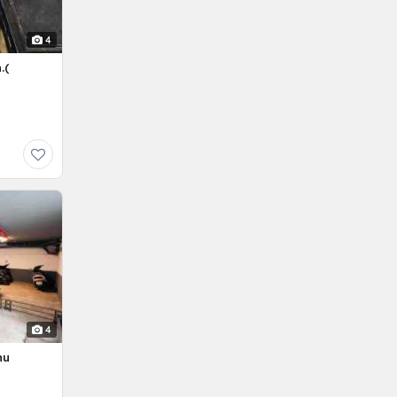
4
.(
4
hu