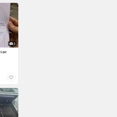
2
 Lạc