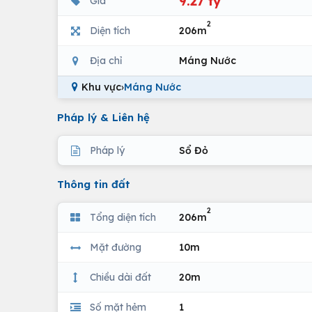
9.27 tỷ
Giá
2
Diện tích
206m
Địa chỉ
Máng Nước
Khu vực
›
Máng Nước
Pháp lý & Liên hệ
Pháp lý
Sổ Đỏ
Thông tin đất
2
Tổng diện tích
206m
Mặt đường
10m
Chiều dài đất
20m
Số mặt hẻm
1