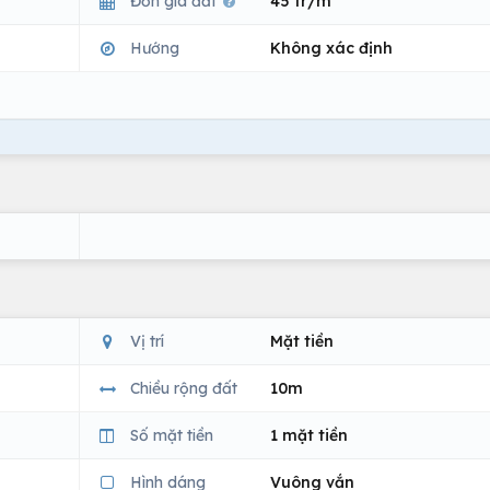
Đơn giá đất
45 tr/m
Hướng
Không xác định
Vị trí
Mặt tiền
Chiều rộng đất
10m
Số mặt tiền
1 mặt tiền
Hình dáng
Vuông vắn