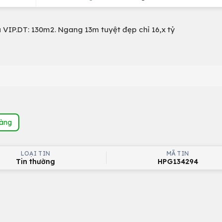
VIP.DT: 130m2. Ngang 13m tuyệt đẹp chỉ 16,x tỷ
hàng
LOẠI TIN
MÃ TIN
Tin thường
HPG134294