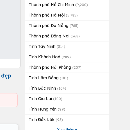
Thành phố Hồ Chí Minh
(9,200)
Thành phố Hà Nội
(5,785)
Thành phố Đà Nẵng
(785)
Thành phố Đồng Nai
(368)
Tỉnh Tây Ninh
(314)
Tỉnh Khánh Hoà
(289)
Thành phố Hải Phòng
(207)
 đẹp
Tỉnh Lâm Đồng
(181)
Tỉnh Bắc Ninh
(104)
Tỉnh Gia Lai
(100)
Tỉnh Hưng Yên
(99)
Tỉnh Đắk Lắk
(95)
Xem thêm ▾