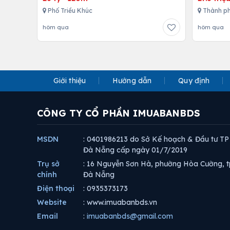
Phố Triều Khúc
Thành ph
hôm qua
hôm qua
Giới thiệu
Hướng dẫn
Quy định
CÔNG TY CỔ PHẦN IMUABANBDS
MSDN
: 0401986213 do Sở Kế hoạch & Đầu tư TP
Đà Nẵng cấp ngày 01/7/2019
Trụ sở
: 16 Nguyễn Sơn Hà, phường Hòa Cường, t
chính
Đà Nẵng
Điện thoại
: 0935373173
Website
: www.imuabanbds.vn
Email
:
imuabanbds@gmail.com