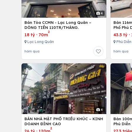
4
Bán Tòa CCMN - Lạc Long Quân –
Bán 116m 
DÒNG TIỀN 110TR/THÁNG.
Phố Phú D
2
18 tỷ
·
70m
43.5 tỷ
·
Lạc Long Quân
Phú Diễn
hôm qua
hôm qua
4
BÁN NHÀ MẶT PHỐ TRIỀU KHÚC – KINH
Bán 100m 
DOANH ĐỈNH CAO
Phú Diễn 
2
26 tỷ
·
120m
27.3 triệ