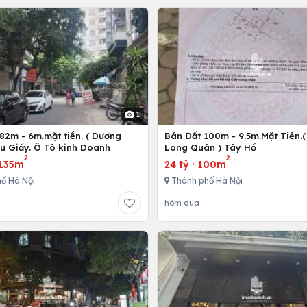
1
82m - 6m.mặt tiền. ( Dương
Bán Đất 100m - 9.5m.Mặt Tiền.(
ầu Giấy. Ô Tô kinh Doanh
Long Quân ) Tây Hồ
2
2
135m
24 tỷ
·
100m
ố Hà Nội
Thành phố Hà Nội
hôm qua