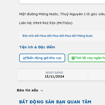
Mặt đường Máng Nước, Thuỷ Nguyên 1 lô góc siêu 
Liên hệ: 0969.962.926 (Mr.Thảo)
Bán nhà đất
Mua đất
Mua đất
Mua đất Máng Nước
Tiện ích & Đặc điểm
Biến động giá khu vực
Tính lãi vay ngân 
NGÀY ĐĂNG
13/11/2024
Báo tin xấu
BẤT ĐỘNG SẢN BẠN QUAN TÂM