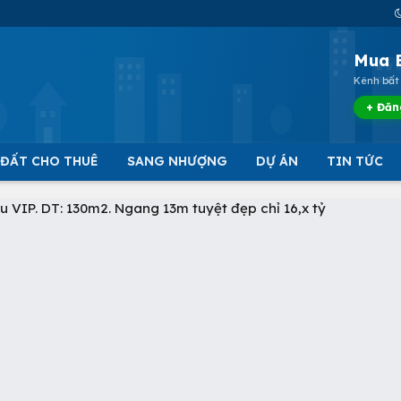
Mua 
Kênh bất 
+ Đăn
 ĐẤT CHO THUÊ
SANG NHƯỢNG
DỰ ÁN
TIN TỨC