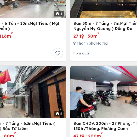
4
- 6 Tần - 10m.Mặt Tiền. ( Mặt
Bán 50m - 7 Tầng - 7m.Mặt Tiền
iễn )
Nguyễn Hy Quang ) Đống Đa
2
2
116m
27 tỷ
·
50m
Thành phố Hà Nội
hôm qua
5
- 7 Tầng - 6.3m.Mặt Tiền. (
Bán CHDV. 200m - 27 Phòng. T
) Bắc Từ Liêm
150tr/Tháng. Phương Canh
2
2
u
·
80m
47 tỷ
·
200m