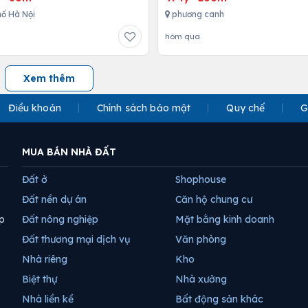
ố Hà Nội
phương canh
hôm qua
Xem thêm
Điều khoản
Chính sách bảo mật
Quy chế
G
MUA BÁN NHÀ ĐẤT
Đất ở
Shophouse
Đất nền dự án
Căn hộ chung cư
p
Đất nông nghiệp
Mặt bằng kinh doanh
Đất thương mại dịch vụ
Văn phòng
Nhà riêng
Kho
Biệt thự
Nhà xưởng
Nhà liền kề
Bất động sản khác