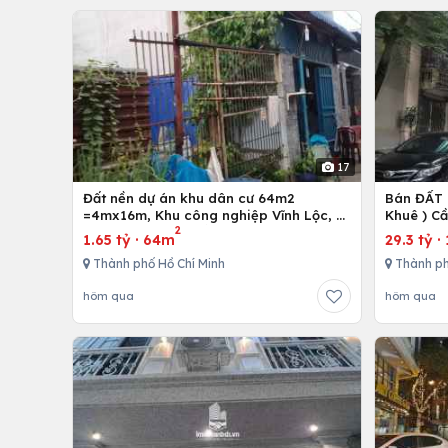
17
Đất nền dự án khu dân cư 64m2
Bán ĐẤT 
=4mx16m, Khu công nghiệp Vĩnh Lộc, H.
Khuê ) C
2
Bình Chánh, Tp. Hồ Chí Minh
1.65 tỷ
·
64m
29.3 tỷ
·
Thành phố Hồ Chí Minh
Thành ph
hôm qua
hôm qua