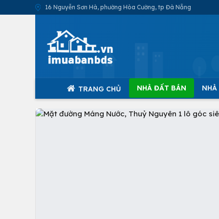
16 Nguyễn Sơn Hà, phường Hòa Cường, tp Đà Nẵng
NHÀ ĐẤT BÁN
NHÀ
TRANG CHỦ