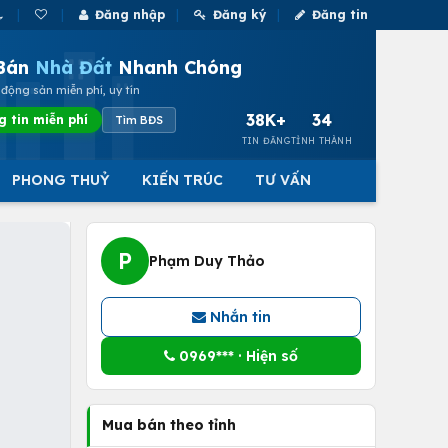
Đăng nhập
Đăng ký
Đăng tin
Bán
Nhà Đất
Nhanh Chóng
động sản miễn phí, uy tín
38K+
34
g tin miễn phí
Tìm BĐS
TIN ĐĂNG
TỈNH THÀNH
PHONG THUỶ
KIẾN TRÚC
TƯ VẤN
P
Phạm Duy Thảo
Nhắn tin
0969*** · Hiện số
Mua bán theo tỉnh