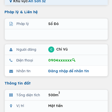
Khu vực
›
An Sơn 32
Pháp lý & Liên hệ
Pháp lý
Sổ Đỏ
Chí Vũ
Người đăng
C
0904xxxxxx🔍
Điện thoại
Nhắn tin
Đăng nhập để nhắn tin
Thông tin đất
2
Tổng diện tích
500m
Vị trí
Mặt tiền