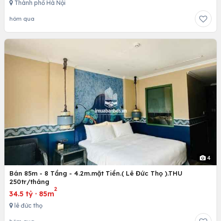
Thành phố Hà Nội
hôm qua
4
Bán 85m - 8 Tầng - 4.2m.mặt Tiền.( Lê Đức Thọ ).THU
250tr/tháng
2
34.5 tỷ
·
85m
lê đức thọ