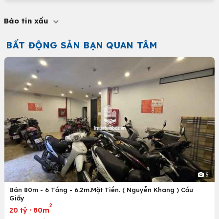
Báo tin xấu
BẤT ĐỘNG SẢN BẠN QUAN TÂM
5
Bán 80m - 6 Tầng - 6.2m.Mặt Tiền. ( Nguyễn Khang ) Cầu
Giấy
2
20 tỷ
·
80m