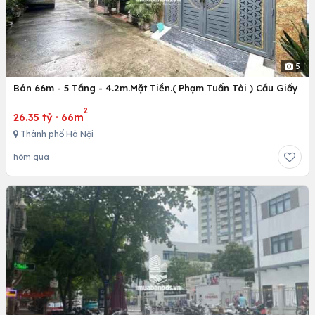
5
Bán 66m - 5 Tầng - 4.2m.Mặt Tiền.( Phạm Tuấn Tài ) Cầu Giấy
2
26.35 tỷ
·
66m
Thành phố Hà Nội
hôm qua