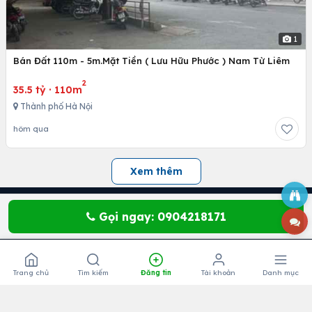
1
Bán Đất 110m - 5m.Mặt Tiền ( Lưu Hữu Phước ) Nam Từ Liêm
2
35.5 tỷ
·
110m
Thành phố Hà Nội
hôm qua
Xem thêm
CÔNG TY CỔ PHẦN IMUABANBDS
Gọi ngay: 0904218171
MSDN
: 0401986213 do Sở Kế hoạch &
Đầu tư TP Đà Nẵng cấp ngày
Trang chủ
Tìm kiếm
Đăng tin
Tài khoản
Danh mục
01/7/2019
Trụ sở
: 16 Nguyễn Sơn Hà, phường Hòa