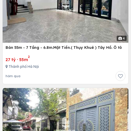
4
Bán 55m - 7 Tầng - 6.8m.Mặt Tiền.( Thụy Khuê ) Tây Hồ. Ô tô
2
27 tỷ
·
55m
Thành phố Hà Nội
hôm qua