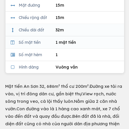
Mặt đường
15m
Chiều rộng đất
15m
Chiều dài đất
32m
Số mặt tiền
1 mặt tiền
Số mặt hẻm
1
Hình dáng
Vuông vắn
Mặt tiền An Sơn 32, 686m² thổ cư 200m².Đường xe tải ra
vào, vị trí đông dân cư, gần biệt thự.View rạch, nước
sông trong veo, cá lội thấy luôn.Nằm giữa 2 căn nhà
vườn.Con đường vào là 1 hàng cao xanh mát, xe 7 chổ
vào đến đất và quay đầu được.Bên đất đã là nhà, đối
diện đất cũng có nhà của người dân địa phương thiện