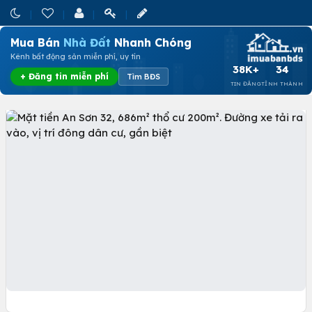
Mua Bán
Nhà Đất
Nhanh Chóng
Kênh bất động sản miễn phí, uy tín
38K+
34
+ Đăng tin miễn phí
Tìm BĐS
TIN ĐĂNG
TỈNH THÀNH