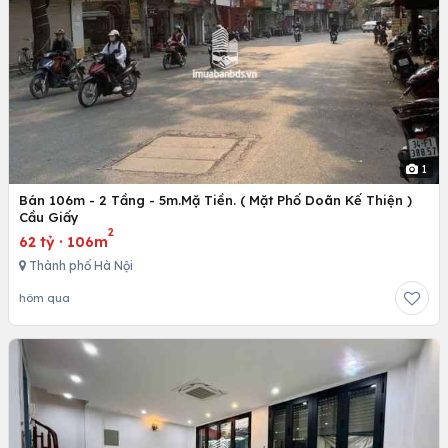
1
Bán 106m - 2 Tầng - 5m.Mặ Tiền. ( Mặt Phố Doãn Kế Thiện )
Cầu Giấy
2
62 tỷ
·
106m
Thành phố Hà Nội
hôm qua