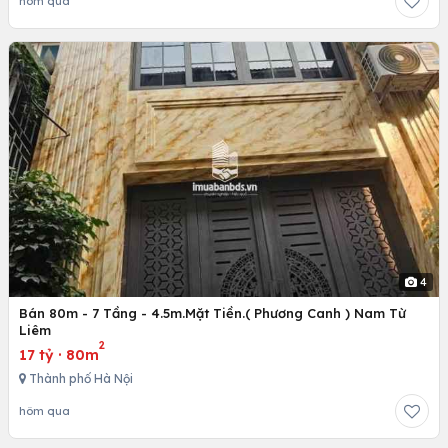
hôm qua
4
Bán 80m - 7 Tầng - 4.5m.Mặt Tiền.( Phương Canh ) Nam Từ
Liêm
2
17 tỷ
·
80m
Thành phố Hà Nội
hôm qua