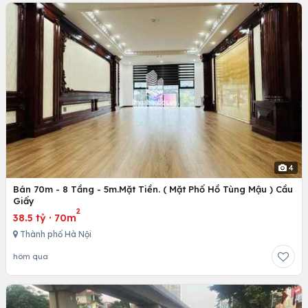
4
Bán 70m - 8 Tầng - 5m.Mặt Tiền. ( Mặt Phố Hồ Tùng Mậu ) Cầu
Giấy
2
38.5 tỷ
·
70m
Thành phố Hà Nội
hôm qua