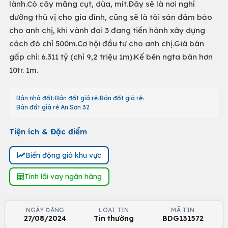
lành.Có cây măng cụt, dừa, mít.Đây sẽ là nơi nghỉ
dưỡng thú vị cho gia đình, cũng sẽ là tài sản đảm bảo
cho anh chị, khi vành đai 3 đang tiến hành xây dựng
cách đó chỉ 500m.Cơ hội đầu tư cho anh chị.Giá bán
gấp chỉ: 6.311 tỷ (chỉ 9,2 triệu 1m).Kế bên ngta bán hơn
10tr. 1m.
Bán nhà đất
Bán đất giá rẻ
Bán đất giá rẻ
Bán đất giá rẻ An Sơn 32
Tiện ích & Đặc điểm
Biến động giá khu vực
Tính lãi vay ngân hàng
NGÀY ĐĂNG
LOẠI TIN
MÃ TIN
27/08/2024
Tin thường
BDG131572