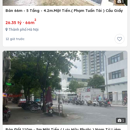
5
Bán 66m - 5 Tầng - 4.2m.Mặt Tiền.( Phạm Tuấn Tài ) Cầu Giấy
2
26.35 tỷ
·
66m
Thành phố Hà Nội
12 giờ trước
1
Bán Đất 110m - 5m.Mặt Tiền ( Lưu Hữu Phước ) Nam Từ Liêm