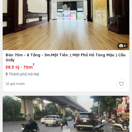
4
Bán 70m - 8 Tầng - 5m.Mặt Tiền. ( Mặt Phố Hồ Tùng Mậu ) Cầu
Giấy
2
38.5 tỷ
·
70m
Thành phố Hà Nội
12 giờ trước