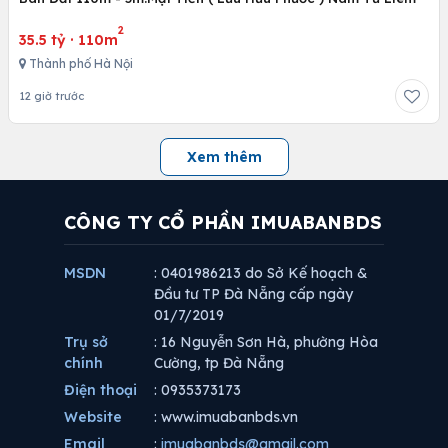
2
35.5 tỷ
·
110m
Thành phố Hà Nội
12 giờ trước
Xem thêm
CÔNG TY CỔ PHẦN IMUABANBDS
MSDN
: 0401986213 do Sở Kế hoạch &
Đầu tư TP Đà Nẵng cấp ngày
01/7/2019
Trụ sở
: 16 Nguyễn Sơn Hà, phường Hòa
chính
Cường, tp Đà Nẵng
Điện thoại
: 0935373173
Website
: www.imuabanbds.vn
Email
:
imuabanbds@gmail.com