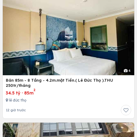
4
Bán 85m - 8 Tầng - 4.2m.mặt Tiền.( Lê Đức Thọ ).THU
250tr/tháng
2
34.5 tỷ
·
85m
lê đức thọ
12 giờ trước