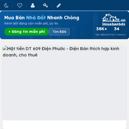
Mua Bán
Nhà Đất
Nhanh Chóng
Kênh bất động sản miễn phí, uy tín
38K+
34
+ Đăng tin miễn phí
Tìm BĐS
TIN ĐĂNG
TỈNH THÀNH