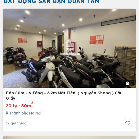
BẤT ĐỘNG SẢN BẠN QUAN TÂM
5
Bán 80m - 6 Tầng - 6.2m.Mặt Tiền. ( Nguyễn Khang ) Cầu
Giấy
2
20 tỷ
·
80m
Thành phố Hà Nội
12 giờ trước