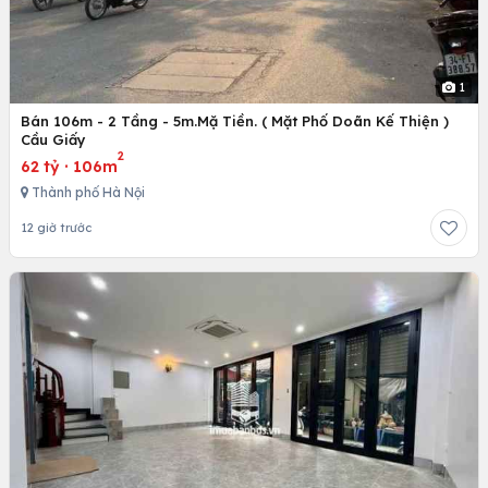
1
Bán 106m - 2 Tầng - 5m.Mặ Tiền. ( Mặt Phố Doãn Kế Thiện )
Cầu Giấy
2
62 tỷ
·
106m
Thành phố Hà Nội
12 giờ trước