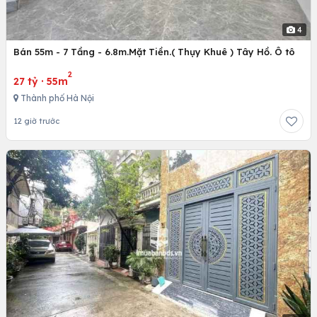
4
Bán 55m - 7 Tầng - 6.8m.Mặt Tiền.( Thụy Khuê ) Tây Hồ. Ô tô
2
27 tỷ
·
55m
Thành phố Hà Nội
12 giờ trước