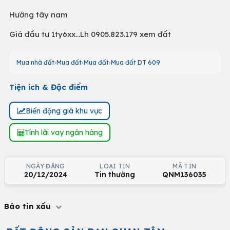
Hướng tây nam
Giá đầu tư 1ty6xx...Lh 0905.823.179 xem đất
Mua nhà đất
Mua đất
Mua đất
Mua đất DT 609
Tiện ích & Đặc điểm
Biến động giá khu vực
Tính lãi vay ngân hàng
NGÀY ĐĂNG
LOẠI TIN
MÃ TIN
20/12/2024
Tin thường
QNM136035
Báo tin xấu