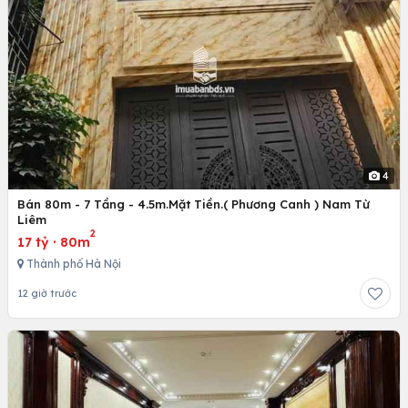
4
Bán 80m - 7 Tầng - 4.5m.Mặt Tiền.( Phương Canh ) Nam Từ
Liêm
2
17 tỷ
·
80m
Thành phố Hà Nội
12 giờ trước