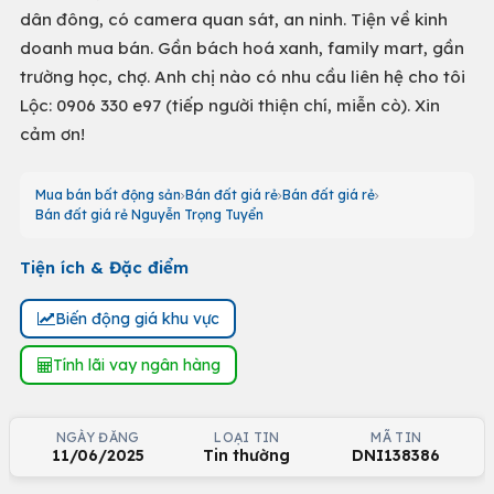
dân đông, có camera quan sát, an ninh. Tiện về kinh
doanh mua bán. Gần bách hoá xanh, family mart, gần
trường học, chợ. Anh chị nào có nhu cầu liên hệ cho tôi
Lộc: 0906 330 e97 (tiếp người thiện chí, miễn cò). Xin
cảm ơn!
Mua bán bất động sản
Bán đất giá rẻ
Bán đất giá rẻ
Bán đất giá rẻ Nguyễn Trọng Tuyển
Tiện ích & Đặc điểm
Biến động giá khu vực
Tính lãi vay ngân hàng
NGÀY ĐĂNG
LOẠI TIN
MÃ TIN
11/06/2025
Tin thường
DNI138386