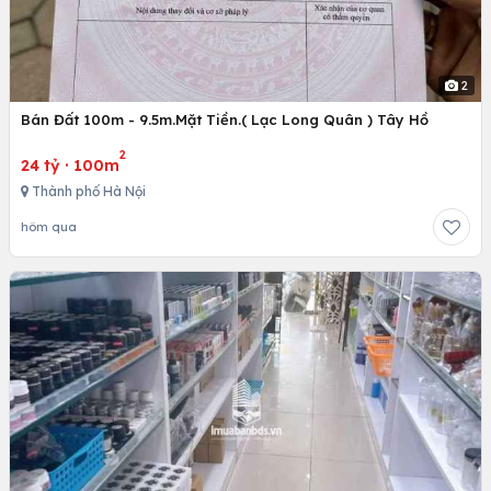
2
Bán Đất 100m - 9.5m.Mặt Tiền.( Lạc Long Quân ) Tây Hồ
2
24 tỷ
·
100m
Thành phố Hà Nội
hôm qua