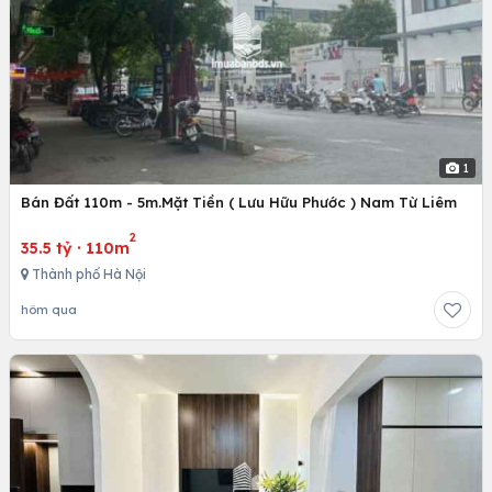
1
Bán Đất 110m - 5m.Mặt Tiền ( Lưu Hữu Phước ) Nam Từ Liêm
2
35.5 tỷ
·
110m
Thành phố Hà Nội
hôm qua