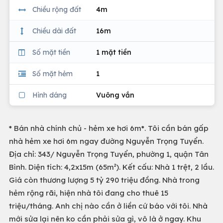
Chiều rộng đất
4m
Chiều dài đất
16m
Số mặt tiền
1 mặt tiền
Số mặt hẻm
1
Hình dáng
Vuông vắn
* Bán nhà chính chủ - hẻm xe hơi 6m*. Tôi cần bán gấp
nhà hẻm xe hơi 6m ngay đường Nguyễn Trọng Tuyển.
Địa chỉ: 343/ Nguyễn Trọng Tuyển, phường 1, quận Tân
Bình. Diện tích: 4,2x15m (65m²). Kết cấu: Nhà 1 trệt, 2 lầu.
Giá còn thương lượng 5 tỷ 290 triệu đồng. Nhà trong
hẻm rộng rãi, hiện nhà tôi đang cho thuê 15
triệu/tháng. Anh chị nào cần ở liền cứ báo với tôi. Nhà
mới sửa lại nên ko cần phải sửa gì, vô là ở ngay. Khu