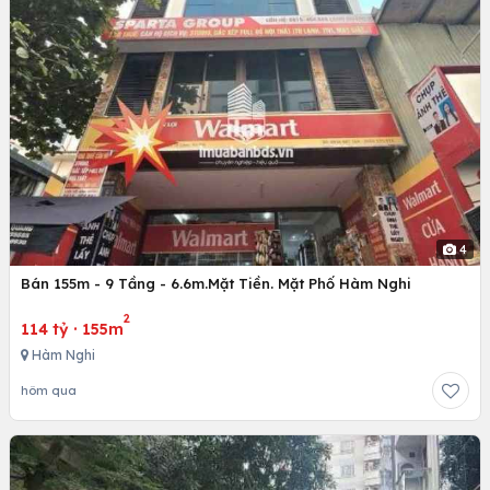
4
Bán 155m - 9 Tầng - 6.6m.Mặt Tiền. Mặt Phố Hàm Nghi
2
114 tỷ
·
155m
Hàm Nghi
hôm qua