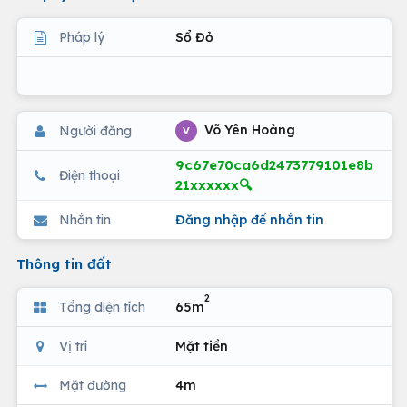
Pháp lý
Sổ Đỏ
Võ Yên Hoàng
Người đăng
V
9c67e70ca6d2473779101e8b
Điện thoại
21xxxxxx🔍
Nhắn tin
Đăng nhập để nhắn tin
Thông tin đất
2
Tổng diện tích
65m
Vị trí
Mặt tiền
Mặt đường
4m