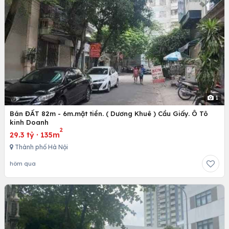
1
Bán ĐẤT 82m - 6m.mặt tiền. ( Dương Khuê ) Cầu Giấy. Ô Tô
kinh Doanh
2
29.3 tỷ
·
135m
Thành phố Hà Nội
hôm qua