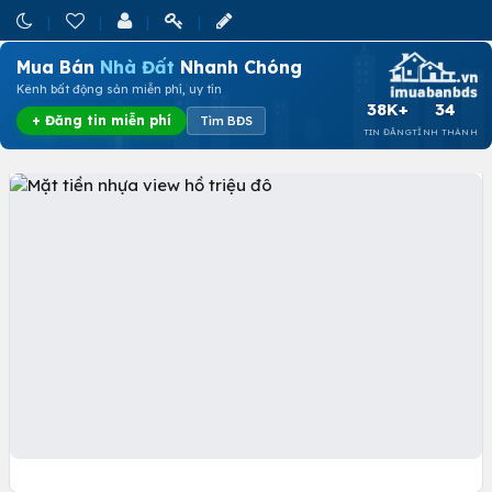
Mua Bán
Nhà Đất
Nhanh Chóng
Kênh bất động sản miễn phí, uy tín
38K+
34
+ Đăng tin miễn phí
Tìm BĐS
TIN ĐĂNG
TỈNH THÀNH