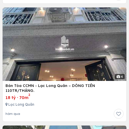
4
Bán Tòa CCMN - Lạc Long Quân – DÒNG TIỀN
110TR/THÁNG.
2
18 tỷ
·
70m
Lạc Long Quân
hôm qua