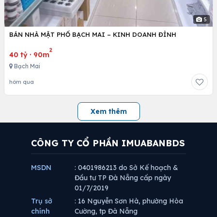
5
BÁN NHÀ MẶT PHỐ BẠCH MAI – KINH DOANH ĐỈNH
2
40 tỷ
·
90m
Bạch Mai
hôm qua
Xem thêm
CÔNG TY CỔ PHẦN IMUABANBDS
MSDN
: 0401986213 do Sở Kế hoạch &
Đầu tư TP Đà Nẵng cấp ngày
01/7/2019
Trụ sở
: 16 Nguyễn Sơn Hà, phường Hòa
chính
Cường, tp Đà Nẵng