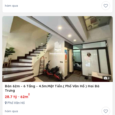
hôm qua
4
Bán 62m - 6 Tầng - 4.5m.Mặt Tiền.( Phố Vân Hồ ) Hai Bà
Trưng
2
28.7 tỷ
·
62m
Phố Vân Hồ
hôm qua