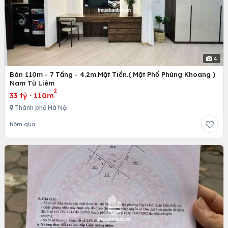
4
Bán 110m - 7 Tầng - 4.2m.Mặt Tiền.( Mặt Phố Phùng Khoang )
Nam Từ Liêm
2
33 tỷ
·
110m
Thành phố Hà Nội
hôm qua