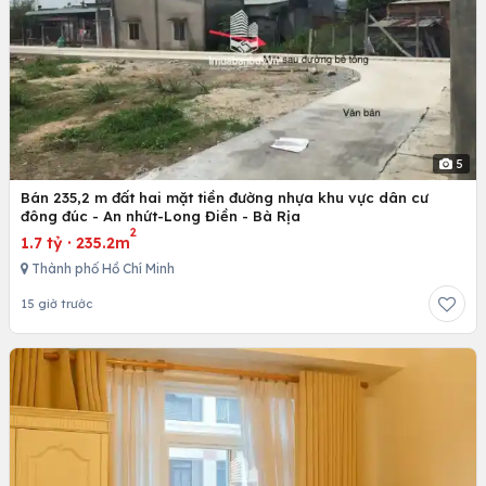
5
Bán 235,2 m đất hai mặt tiền đường nhựa khu vực dân cư
đông đúc - An nhứt-Long Điền - Bà Rịa
2
1.7 tỷ
·
235.2m
Thành phố Hồ Chí Minh
15 giờ trước