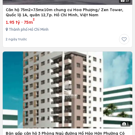
13
Căn hộ 75m2=7.5mx10m chung cư Hoa Phượng/ Zen Tower,
Quốc lộ 1A, quân 12,Tp. Hồ Chí Minh, Việt Nam
2
1.95 tỷ
·
75m
Thành phố Hồ Chí Minh
2 ngày trước
1
Bán gấp căn hộ 3 Phòng Ngủ đường Hồ Hảo Hớn Phường Cô