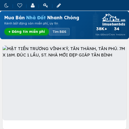
Mua Bán
Nhà Đất
Nhanh Chóng
Kênh bất động sản miễn phí, uy tín
38K+
34
+ Đăng tin miễn phí
Tìm BĐS
TIN ĐĂNG
TỈNH THÀNH