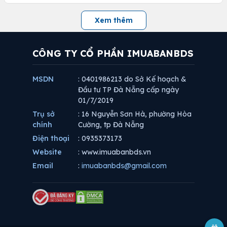
Xem thêm
CÔNG TY CỔ PHẦN IMUABANBDS
MSDN
: 0401986213 do Sở Kế hoạch &
Đầu tư TP Đà Nẵng cấp ngày
01/7/2019
Trụ sở
: 16 Nguyễn Sơn Hà, phường Hòa
chính
Cường, tp Đà Nẵng
Điện thoại
: 0935373173
Website
: www.imuabanbds.vn
Email
:
imuabanbds@gmail.com