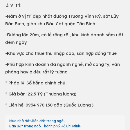
⚓️ Vị trí:
-Nằm ở vị trí đẹp nhất đường Trương Vĩnh Ký, sát Lũy
Bán Bích, giáp khu Bàu Cát quận Tân Bình
-Đường lớn 20m, có lề rộng rãi, khu kinh doanh sầm uất
đêm ngày
-Khu vực cho thuê thu nhập cao, sẵn hợp đồng thuê
-Phù hợp kinh doanh đa ngành nghề, mở công ty, văn
phòng hay ở đều rất lý tưởng
? Pháp lý: Sổ hồng chính chủ
? Giá bán: 22.5 Tỷ (Thương lượng)
? Liên hệ: 0934 970 130 gặp (Quốc Lương )
Mua nhà đất
Bán đất trong ngõ
Bán đất trong ngõ Thành phố Hồ Chí Minh