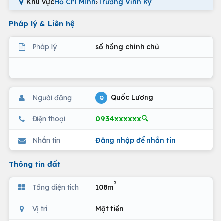
Khu vực
Hồ Chí Minh
›
Trương Vĩnh Ký
Pháp lý & Liên hệ
Pháp lý
sổ hồng chính chủ
Quốc Lương
Người đăng
Q
0934xxxxxx🔍
Điện thoại
Nhắn tin
Đăng nhập để nhắn tin
Thông tin đất
2
Tổng diện tích
108m
Vị trí
Mặt tiền