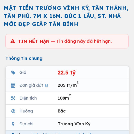
MẶT TIỀN TRƯƠNG VĨNH KÝ, TÂN THÀNH,
TÂN PHÚ. 7M X 16M. ĐÚC 1 LẦU, ST. NHÀ
MỚI ĐẸP GIÁP TÂN BÌNH
TIN HẾT HẠN
— Tin đăng này đã hết hạn.
Thông tin chung
22.5 tỷ
Giá
2
Đơn giá đất
205 tr/m
2
Diện tích
108m
Hướng
Bắc
Địa chỉ
Trương Vĩnh Ký