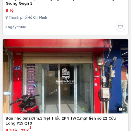
Giang Quận 1
8 tỷ
Thành phố Hồ Chí Minh
3 ngày trước
6
Bán nhà 3m2x9m,1 trệt 1 lầu 2PN 1WC,mặt tiền số 22 Cửu
Long P15 Q10
2
8.5 tỷ
·
23m