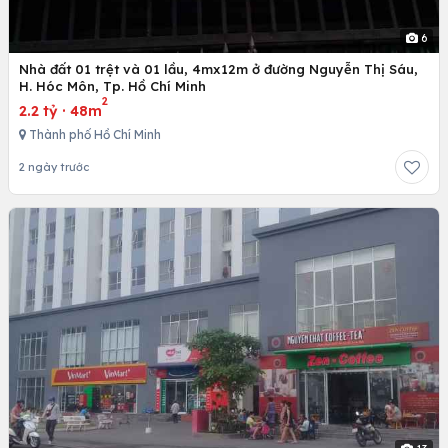
6
Nhà đất 01 trệt và 01 lầu, 4mx12m ở đường Nguyễn Thị Sáu,
H. Hóc Môn, Tp. Hồ Chí Minh
2
2.2 tỷ
·
48m
Thành phố Hồ Chí Minh
2 ngày trước