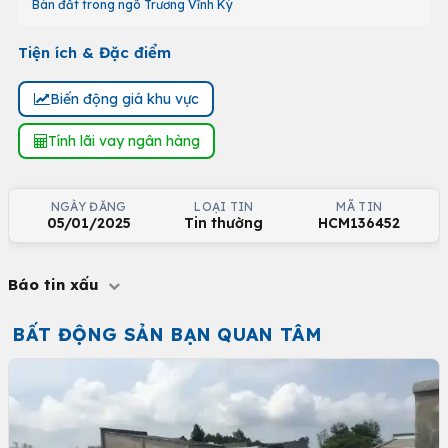
Bán đất trong ngõ Trương Vĩnh Ký
Tiện ích & Đặc điểm
Biến động giá khu vực
Tính lãi vay ngân hàng
NGÀY ĐĂNG
LOẠI TIN
MÃ TIN
05/01/2025
Tin thường
HCM136452
Báo tin xấu
BẤT ĐỘNG SẢN BẠN QUAN TÂM