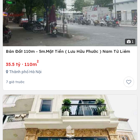
1
Bán Đất 110m - 5m.Mặt Tiền ( Lưu Hữu Phước ) Nam Từ Liêm
2
35.5 tỷ
·
110m
Thành phố Hà Nội
7 giờ trước