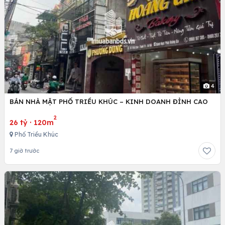
4
BÁN NHÀ MẶT PHỐ TRIỀU KHÚC – KINH DOANH ĐỈNH CAO
2
26 tỷ
·
120m
Phố Triều Khúc
7 giờ trước