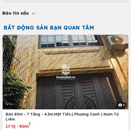
Báo tin xấu
BẤT ĐỘNG SẢN BẠN QUAN TÂM
4
Bán 80m - 7 Tầng - 4.5m.Mặt Tiền.( Phương Canh ) Nam Từ
Liêm
2
17 tỷ
·
80m