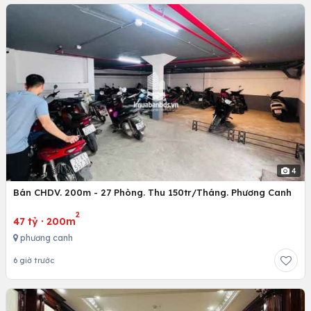
4
Bán CHDV. 200m - 27 Phòng. Thu 150tr/Tháng. Phương Canh
2
47 tỷ
·
200m
phương canh
6 giờ trước