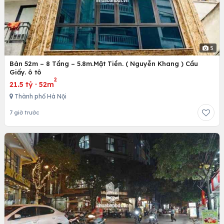
5
Bán 52m – 8 Tầng – 5.8m.Mặt Tiền. ( Nguyễn Khang ) Cầu
Giấy. ô tô
2
21.5 tỷ
·
52m
Thành phố Hà Nội
7 giờ trước