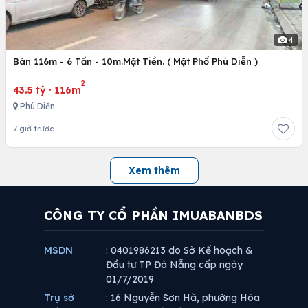
4
Bán 116m - 6 Tần - 10m.Mặt Tiền. ( Mặt Phố Phú Diễn )
2
43.5 tỷ
·
116m
Phú Diễn
7 giờ trước
Xem thêm
CÔNG TY CỔ PHẦN IMUABANBDS
MSDN
: 0401986213 do Sở Kế hoạch &
Đầu tư TP Đà Nẵng cấp ngày
01/7/2019
Trụ sở
: 16 Nguyễn Sơn Hà, phường Hòa