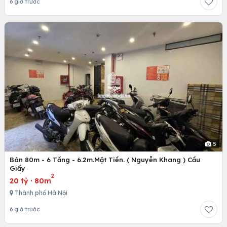
6 giờ trước
5
Bán 80m - 6 Tầng - 6.2m.Mặt Tiền. ( Nguyễn Khang ) Cầu
Giấy
2
20 tỷ
·
80m
Thành phố Hà Nội
6 giờ trước