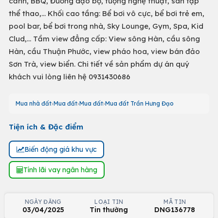
cảnh, BBQ, Đường dạo bộ, tượng nghệ thuật, sân tập
thể thao,... Khối cao tầng: Bể bơi vô cực, bể bơi trẻ em,
pool bar, bể bơi trong nhà, Sky Lounge, Gym, Spa, Kid
Clud,... Tầm view đẳng cấp: View sông Hàn, cầu sông
Hàn, cầu Thuận Phước, view pháo hoa, view bán đảo
Sơn Trà, view biển. Chi tiết về sản phẩm dự án quý
khách vui lòng liên hệ 0931430686
Mua nhà đất
Mua đất
Mua đất
Mua đất Trần Hưng Đạo
Tiện ích & Đặc điểm
Biến động giá khu vực
Tính lãi vay ngân hàng
NGÀY ĐĂNG
LOẠI TIN
MÃ TIN
03/04/2025
Tin thường
DNG136778