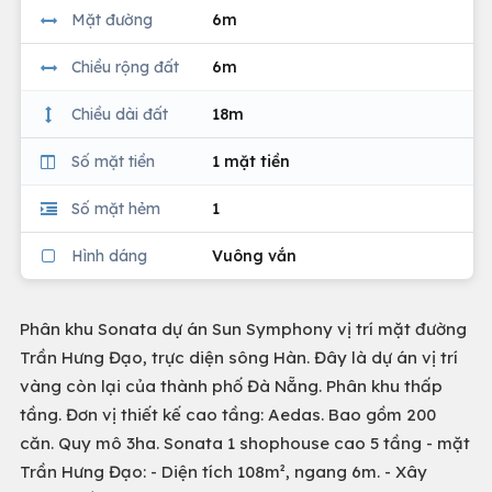
Mặt đường
6m
Chiều rộng đất
6m
Chiều dài đất
18m
Số mặt tiền
1 mặt tiền
Số mặt hẻm
1
Hình dáng
Vuông vắn
Phân khu Sonata dự án Sun Symphony vị trí mặt đường
Trần Hưng Đạo, trực diện sông Hàn. Đây là dự án vị trí
vàng còn lại của thành phố Đà Nẵng. Phân khu thấp
tầng. Đơn vị thiết kế cao tầng: Aedas. Bao gồm 200
căn. Quy mô 3ha. Sonata 1 shophouse cao 5 tầng - mặt
Trần Hưng Đạo: - Diện tích 108m², ngang 6m. - Xây