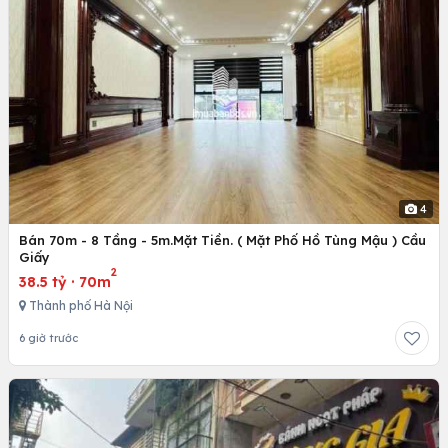
4
Bán 70m - 8 Tầng - 5m.Mặt Tiền. ( Mặt Phố Hồ Tùng Mậu ) Cầu
Giấy
2
38.5 tỷ
·
70m
Thành phố Hà Nội
6 giờ trước