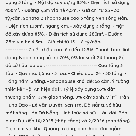
dựng 5 tầng. - Mật độ xây dựng 85%. - Diện tích sử dụng
450m². - Đường 7,5m vỉa hè 4,5m. - Giá chỉ từ 25 - 30
tỷ/căn. Sonata 2 shophouse cao 3 tầng ven sông Hàn.
- Diện tích 108m², ngang 6m. - Xây dựng 3 tầng. - Mật
độ xây dựng 85%. - Diện tích sử dụng 280m². - Đường
7,5m vỉa hè 4,5m. - Giá chỉ từ 15 - 18 tỷ/căn. ---------------
------------ Chiết khấu cao lên đến 12.5%. Thanh toán linh
động. Ngân hàng hỗ trợ 70%, 0% lãi suất 24 tháng. Sổ
đỏ sở hữu lâu dài. ---------------------------- Cao tầng 3
tòa. - Quy mô: 1,6ha - 3 tòa. - Chiều cao: 24 - 30 tầng. -
Tầng hầm: 3 tầng. - Shophouse khối đế: 56 căn. Ý tưởng
thiết kế "Hội An hiện đại". Tỷ lệ xây dựng 55% đất
thương phẩm, 37% giao thông, 8% cây xanh. Vị trí: Trần
Hưng Đạo - Lê Văn Duyệt, Sơn Trà, Đà Nẵng. Sở hữu
mặt sông Hàn Đà Nẵng. Hình thức sở hữu: Lâu dài. Bàn
giao: Dự kiến 10/2025 (thấp tầng) và 2/2026 (cao tầng).
Tiện ích: Nội khu: Quảng trường, giàn hoa, đài ngắm