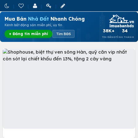
Mua Bán
Nhà Đất
Nhanh Chóng
Kênh bất động sản miễn phí, uy tín
38K+
34
+ Đăng tin miễn phí
Tìm BĐS
TIN ĐĂNG
TỈNH THÀNH