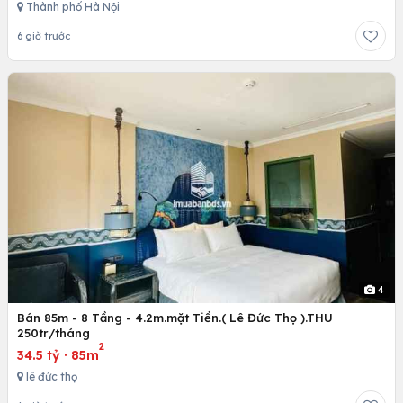
Thành phố Hà Nội
6 giờ trước
4
Bán 85m - 8 Tầng - 4.2m.mặt Tiền.( Lê Đức Thọ ).THU
250tr/tháng
2
34.5 tỷ
·
85m
lê đức thọ