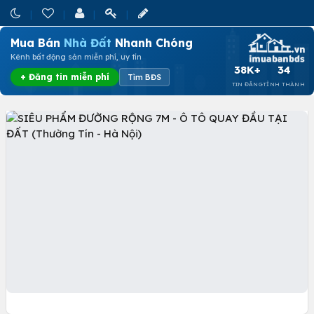
Mua Bán
Nhà Đất
Nhanh Chóng
Kênh bất động sản miễn phí, uy tín
38K+
34
+ Đăng tin miễn phí
Tìm BĐS
TIN ĐĂNG
TỈNH THÀNH