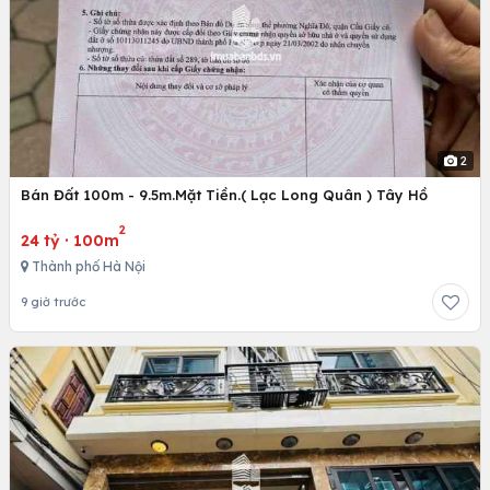
2
Bán Đất 100m - 9.5m.Mặt Tiền.( Lạc Long Quân ) Tây Hồ
2
24 tỷ
·
100m
Thành phố Hà Nội
9 giờ trước