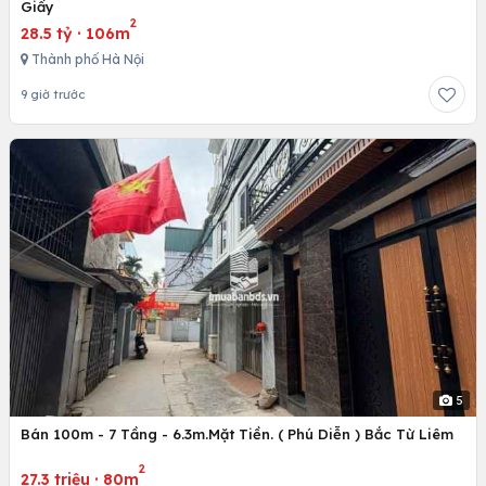
Giấy
2
28.5 tỷ
·
106m
Thành phố Hà Nội
9 giờ trước
5
Bán 100m - 7 Tầng - 6.3m.Mặt Tiền. ( Phú Diễn ) Bắc Từ Liêm
2
27.3 triệu
·
80m