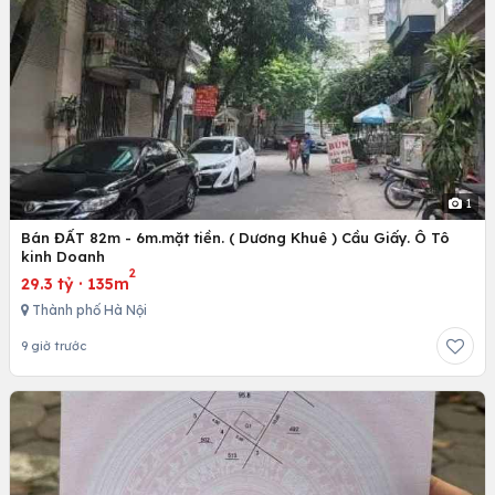
1
Bán ĐẤT 82m - 6m.mặt tiền. ( Dương Khuê ) Cầu Giấy. Ô Tô
kinh Doanh
2
29.3 tỷ
·
135m
Thành phố Hà Nội
9 giờ trước