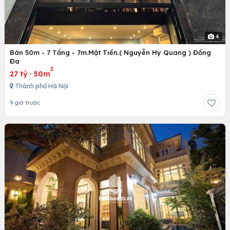
4
Bán 50m - 7 Tầng - 7m.Mặt Tiền.( Nguyễn Hy Quang ) Đống
Đa
2
27 tỷ
·
50m
Thành phố Hà Nội
9 giờ trước