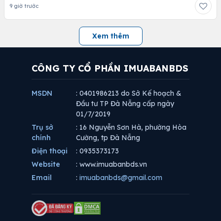
9 giờ trước
Xem thêm
CÔNG TY CỔ PHẦN IMUABANBDS
MSDN
: 0401986213 do Sở Kế hoạch &
Đầu tư TP Đà Nẵng cấp ngày
01/7/2019
Trụ sở
: 16 Nguyễn Sơn Hà, phường Hòa
chính
Cường, tp Đà Nẵng
Điện thoại
: 0935373173
Website
: www.imuabanbds.vn
Email
:
imuabanbds@gmail.com