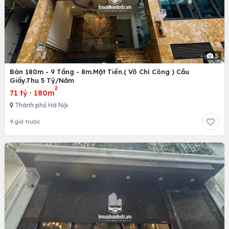
5
Bán 180m - 9 Tầng - 8m.Mặt Tiền.( Võ Chí Công ) Cầu
Giấy.Thu 5 Tỷ/Năm
2
71 tỷ
·
180m
Thành phố Hà Nội
9 giờ trước