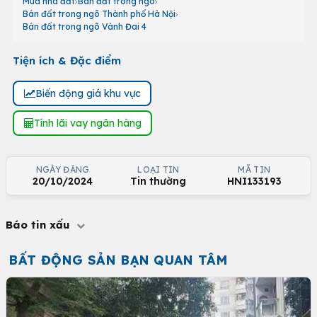
Mua nhà đất
Bán đất trong ngõ
Bán đất trong ngõ Thành phố Hà Nội
Bán đất trong ngõ Vành Đai 4
Tiện ích & Đặc điểm
Biến động giá khu vực
Tính lãi vay ngân hàng
NGÀY ĐĂNG
LOẠI TIN
MÃ TIN
20/10/2024
Tin thường
HNI133193
Báo tin xấu
BẤT ĐỘNG SẢN BẠN QUAN TÂM