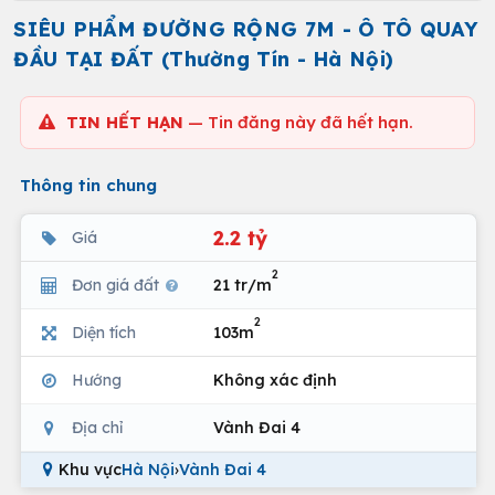
SIÊU PHẨM ĐƯỜNG RỘNG 7M - Ô TÔ QUAY
ĐẦU TẠI ĐẤT (Thường Tín - Hà Nội)
TIN HẾT HẠN
— Tin đăng này đã hết hạn.
Thông tin chung
2.2 tỷ
Giá
2
Đơn giá đất
21 tr/m
2
Diện tích
103m
Hướng
Không xác định
Địa chỉ
Vành Đai 4
Khu vực
Hà Nội
›
Vành Đai 4