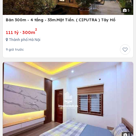
5
Bán 300m - 4 tầng - 33m.Mặt Tiền. ( CIPUTRA ) Tây Hồ
2
111 tỷ
·
300m
Thành phố Hà Nội
9 giờ trước
3