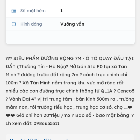
Số mặt hẻm
1
Hình dáng
Vuông vắn
??? SIÊU PHẨM ĐƯỜNG RỘNG 7M - Ô TÔ QUAY ĐẦU TẠI
ĐẤT (Thường Tín - Hà Nội)? Mở bán 3 lô F0 tại xã Tân
Minh ? đường trước đất rộng 7m ? cách trục chính chỉ
100m ? Xã Tân Minh nằm trong khu vực mở rộng rất
nhiều các con đường trục chính thông từ QL1A ? Cenco5
? Vành Đai 4? vị trí trung tâm : bán kính 500m ra , trường
mầm non, tới trường tiểu học , trung học cơ sở, chợ ....❤️
❤️❤️ Giá chỉ hơn 20triệu /m2 ? Bao sổ - bao mặt bằng ?
Lh xem đất: 0986635511