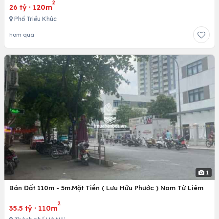
2
26 tỷ
·
120m
Phố Triều Khúc
hôm qua
1
Bán Đất 110m - 5m.Mặt Tiền ( Lưu Hữu Phước ) Nam Từ Liêm
2
35.5 tỷ
·
110m