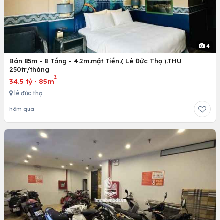
4
Bán 85m - 8 Tầng - 4.2m.mặt Tiền.( Lê Đức Thọ ).THU
250tr/tháng
2
34.5 tỷ
·
85m
lê đức thọ
hôm qua