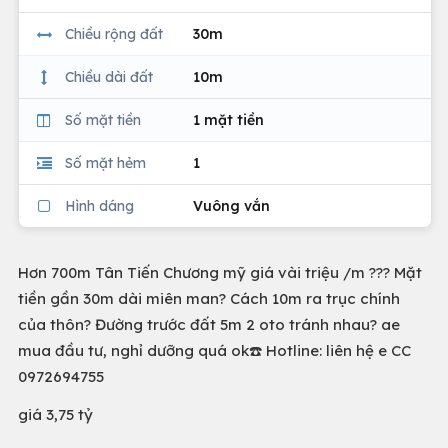
Chiều rộng đất
30m
Chiều dài đất
10m
Số mặt tiền
1 mặt tiền
Số mặt hẻm
1
Hình dáng
Vuông vắn
Hơn 700m Tân Tiến Chương mỹ giá vài triệu /m ??? Mặt
tiền gần 30m dài miên man? Cách 10m ra trục chính
của thôn? Đường trước đất 5m 2 oto tránh nhau? ae
mua đầu tư, nghỉ dưỡng quá ok☎️ Hotline: liên hệ e CC
0972694755
giá 3,75 tỷ