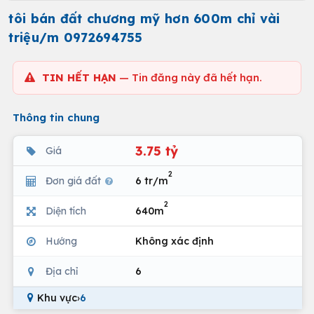
tôi bán đất chương mỹ hơn 600m chỉ vài
triệu/m 0972694755
TIN HẾT HẠN
— Tin đăng này đã hết hạn.
Thông tin chung
3.75 tỷ
Giá
2
Đơn giá đất
6 tr/m
2
Diện tích
640m
Hướng
Không xác định
Địa chỉ
6
Khu vực
›
6