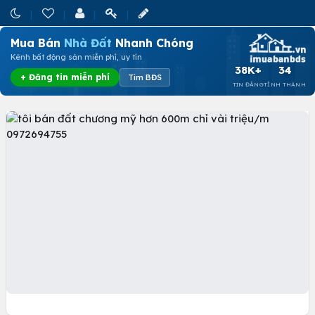
Mua Bán
Nhà Đất
Nhanh Chóng
Kênh bất động sản miễn phí, uy tín
38K+
34
+ Đăng tin miễn phí
Tìm BĐS
TIN ĐĂNG
TỈNH THÀNH