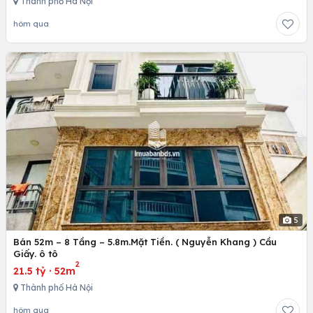
Thành phố Hà Nội
hôm qua
5
Bán 52m – 8 Tầng – 5.8m.Mặt Tiền. ( Nguyễn Khang ) Cầu
Giấy. ô tô
2
21.5 tỷ
·
52m
Thành phố Hà Nội
hôm qua