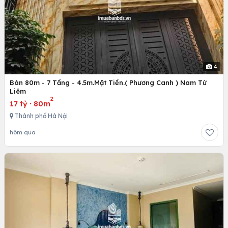
4
Bán 80m - 7 Tầng - 4.5m.Mặt Tiền.( Phương Canh ) Nam Từ
Liêm
2
17 tỷ
·
80m
Thành phố Hà Nội
hôm qua