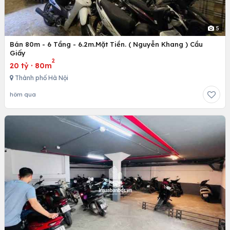
5
Bán 80m - 6 Tầng - 6.2m.Mặt Tiền. ( Nguyễn Khang ) Cầu
Giấy
2
20 tỷ
·
80m
Thành phố Hà Nội
hôm qua