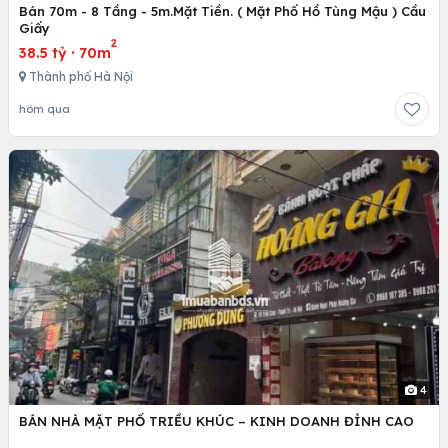
Bán 70m - 8 Tầng - 5m.Mặt Tiền. ( Mặt Phố Hồ Tùng Mậu ) Cầu
Giấy
2
38.5 tỷ
·
70m
Thành phố Hà Nội
hôm qua
4
BÁN NHÀ MẶT PHỐ TRIỀU KHÚC – KINH DOANH ĐỈNH CAO