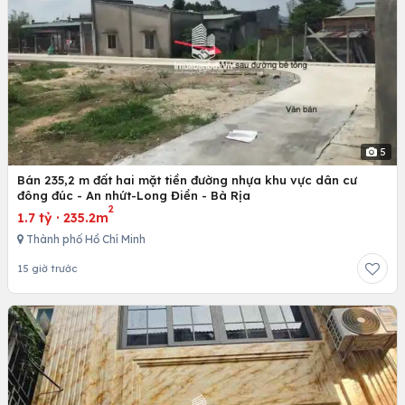
5
Bán 235,2 m đất hai mặt tiền đường nhựa khu vực dân cư
đông đúc - An nhứt-Long Điền - Bà Rịa
2
1.7 tỷ
·
235.2m
Thành phố Hồ Chí Minh
15 giờ trước