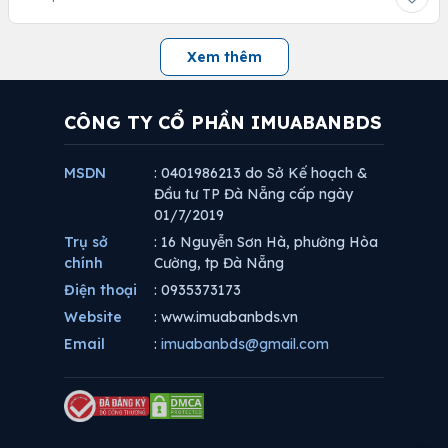
Xem thêm
CÔNG TY CỔ PHẦN IMUABANBDS
MSDN
: 0401986213 do Sở Kế hoạch &
Đầu tư TP Đà Nẵng cấp ngày
01/7/2019
Trụ sở
: 16 Nguyễn Sơn Hà, phường Hòa
chính
Cường, tp Đà Nẵng
Điện thoại
: 0935373173
Website
: www.imuabanbds.vn
Email
:
imuabanbds@gmail.com