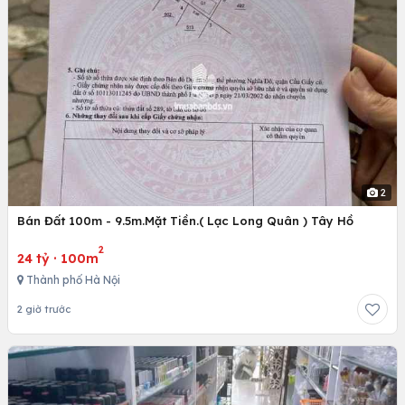
2
Bán Đất 100m - 9.5m.Mặt Tiền.( Lạc Long Quân ) Tây Hồ
2
24 tỷ
·
100m
Thành phố Hà Nội
2 giờ trước