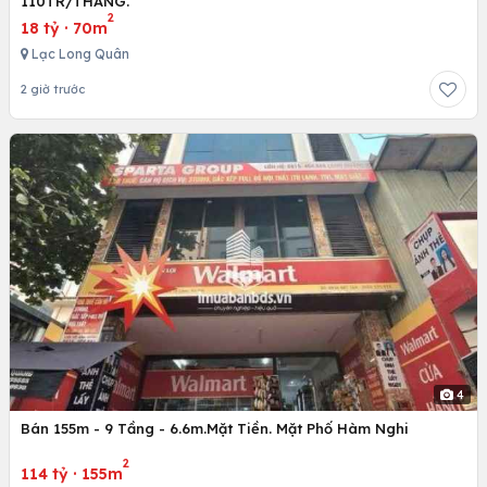
110TR/THÁNG.
2
18 tỷ
·
70m
Lạc Long Quân
2 giờ trước
4
Bán 155m - 9 Tầng - 6.6m.Mặt Tiền. Mặt Phố Hàm Nghi
2
114 tỷ
·
155m