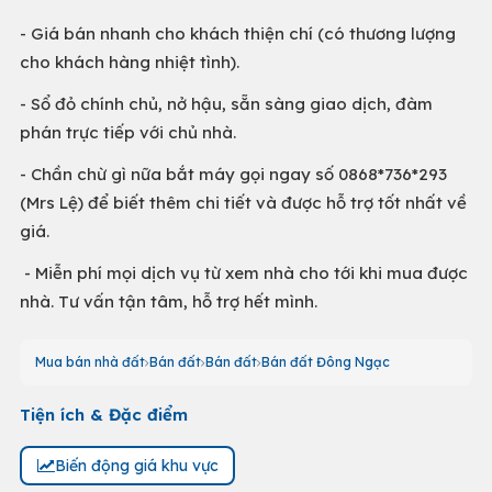
- Giá bán nhanh cho khách thiện chí (có thương lượng
cho khách hàng nhiệt tình).
- Sổ đỏ chính chủ, nở hậu, sẵn sàng giao dịch, đàm
phán trực tiếp với chủ nhà.
- Chần chừ gì nữa bắt máy gọi ngay số 0868*736*293
(Mrs Lệ) để biết thêm chi tiết và được hỗ trợ tốt nhất về
giá.
- Miễn phí mọi dịch vụ từ xem nhà cho tới khi mua được
nhà. Tư vấn tận tâm, hỗ trợ hết mình.
Mua bán nhà đất
Bán đất
Bán đất
Bán đất Đông Ngạc
Tiện ích & Đặc điểm
Biến động giá khu vực