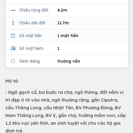
Chiều rộng đất
4.2m
Chiều dài đất
11.7m
Số mặt tiền
1 mặt tiền
Số mặt hẻm
1
Hình dáng
Vuông vắn
Mô tả:
- Ngõ gạch cổ, ba bước ra chợ, ngõ thông, đất nằm vị
trí đẹp ô tô vào nhà, ngõ thoáng rộng, gần Ciputra,
cầu Thăng Long, cầu Nhật Tân, BV Phương Đông, BV
Nam Thăng Long, BV E, gần chợ, trường mầm non, cấp
1,2 khu vực yên tĩnh, an sinh tuyệt vời cho các hộ gia
đình trẻ.