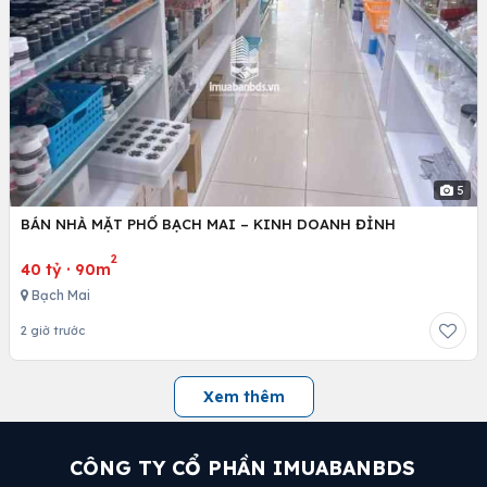
5
BÁN NHÀ MẶT PHỐ BẠCH MAI – KINH DOANH ĐỈNH
2
40 tỷ
·
90m
Bạch Mai
2 giờ trước
Xem thêm
CÔNG TY CỔ PHẦN IMUABANBDS