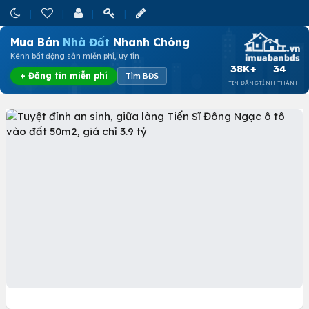
Mua Bán
Nhà Đất
Nhanh Chóng
Kênh bất động sản miễn phí, uy tín
38K+
34
+ Đăng tin miễn phí
Tìm BĐS
TIN ĐĂNG
TỈNH THÀNH