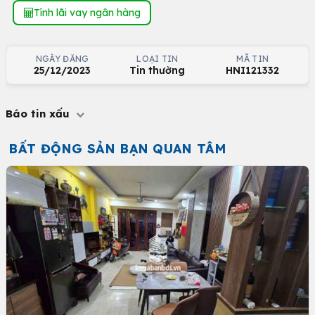
Tính lãi vay ngân hàng
NGÀY ĐĂNG
LOẠI TIN
MÃ TIN
25/12/2023
Tin thường
HNI121332
Báo tin xấu
BẤT ĐỘNG SẢN BẠN QUAN TÂM