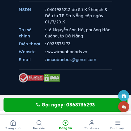
MSDN
: 0401986213 do Sở Kế hoạch &
Đầu tư TP Đà Nẵng cấp ngày
01/7/2019
Trụ sở
: 16 Nguyễn Sơn Hà, phường Hòa
chính
Cường, tp Đà Nẵng
Điện thoại
: 0935373173
Website
: www.imuabanbds.vn
Email
:
imuabanbds@gmail.com
Gọi ngay: 0868736293
Trang chủ
Tìm kiếm
Đăng tin
Tài khoản
Danh mục