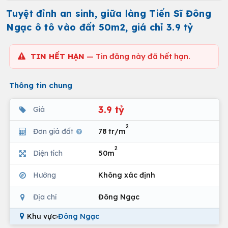
Tuyệt đỉnh an sinh, giữa làng Tiến Sĩ Đông
Ngạc ô tô vào đất 50m2, giá chỉ 3.9 tỷ
TIN HẾT HẠN
— Tin đăng này đã hết hạn.
Thông tin chung
3.9 tỷ
Giá
2
Đơn giá đất
78 tr/m
2
Diện tích
50m
Hướng
Không xác định
Địa chỉ
Đông Ngạc
Khu vực
›
Đông Ngạc