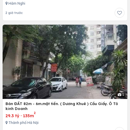
Hàm Nghi
2 giờ trước
1
Bán ĐẤT 82m - 6m.mặt tiền. ( Dương Khuê ) Cầu Giấy. Ô Tô
kinh Doanh
2
29.3 tỷ
·
135m
Thành phố Hà Nội