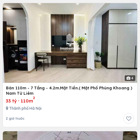
4
Bán 110m - 7 Tầng - 4.2m.Mặt Tiền.( Mặt Phố Phùng Khoang )
Nam Từ Liêm
2
33 tỷ
·
110m
Thành phố Hà Nội
2 giờ trước