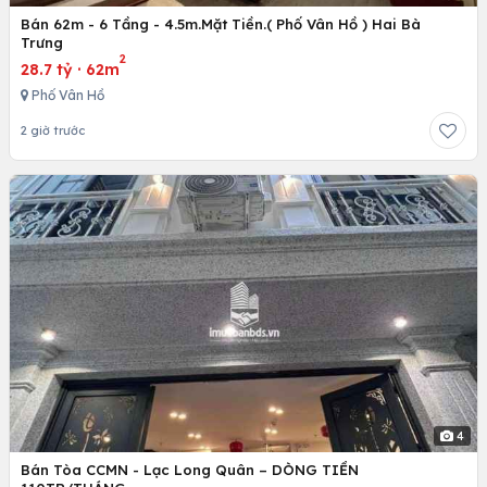
Bán 62m - 6 Tầng - 4.5m.Mặt Tiền.( Phố Vân Hồ ) Hai Bà
Trưng
2
28.7 tỷ
·
62m
Phố Vân Hồ
2 giờ trước
4
Bán Tòa CCMN - Lạc Long Quân – DÒNG TIỀN