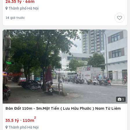
26.35 tỷ
·
66m
Thành phố Hà Nội
14 giờ trước
1
Bán Đất 110m - 5m.Mặt Tiền ( Lưu Hữu Phước ) Nam Từ Liêm
2
35.5 tỷ
·
110m
Thành phố Hà Nội