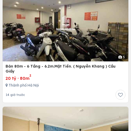
5
Bán 80m - 6 Tầng - 6.2m.Mặt Tiền. ( Nguyễn Khang ) Cầu
Giấy
2
20 tỷ
·
80m
Thành phố Hà Nội
14 giờ trước