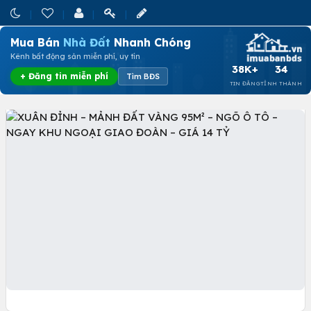
Mua Bán
Nhà Đất
Nhanh Chóng
Kênh bất động sản miễn phí, uy tín
38K+
34
+ Đăng tin miễn phí
Tìm BĐS
TIN ĐĂNG
TỈNH THÀNH