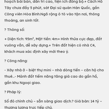
hoạch bài bản, dân trí cao, tiện ích đồng bộ.+ Cách Hồ
Tây chưa đầy 5 phút, sát Đại sứ quán Hàn Quốc, gần
Công viên Hòa Bình.Ngõ rộng ô tô vào tận nơi, thông
thoáng, an sinh tốt.
? Thông số:
+ Diện tích: 95m², Mặt tiền: 4m+ Hình thửa cực đẹp, đất
vuông vắn, dễ xây dựng.+ Trên đất hiện có nhà C4,
khách mua xác định xây mới theo ý.
? Công năng:
- Xây nhà ở – biệt thự mini – nhà dòng tiền – căn hộ cho
thuê…- Mảnh đất tiềm năng tăng giá cao do gần hồ,
gần khu Ngoại giao.
? Pháp lý:
Sổ đỏ chính chủ – sẵn sàng giao dịch.? Giá bán: 14 tỷ –
thương lượng trực tiếp chủ.