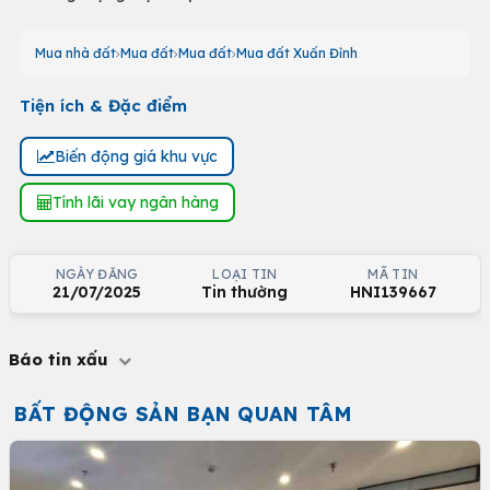
Mua nhà đất
Mua đất
Mua đất
Mua đất Xuấn Đỉnh
Tiện ích & Đặc điểm
Biến động giá khu vực
Tính lãi vay ngân hàng
NGÀY ĐĂNG
LOẠI TIN
MÃ TIN
21/07/2025
Tin thường
HNI139667
Báo tin xấu
BẤT ĐỘNG SẢN BẠN QUAN TÂM