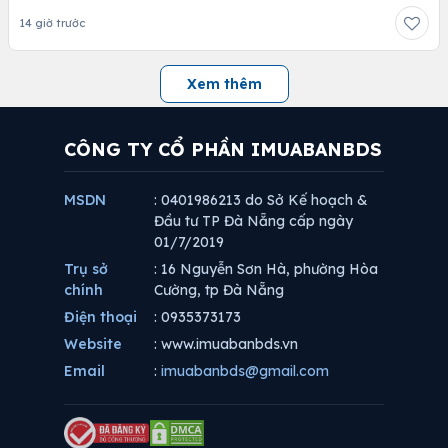
14 giờ trước
Xem thêm
CÔNG TY CỔ PHẦN IMUABANBDS
MSDN
: 0401986213 do Sở Kế hoạch &
Đầu tư TP Đà Nẵng cấp ngày
01/7/2019
Trụ sở
: 16 Nguyễn Sơn Hà, phường Hòa
chính
Cường, tp Đà Nẵng
Điện thoại
: 0935373173
Website
: www.imuabanbds.vn
Email
:
imuabanbds@gmail.com