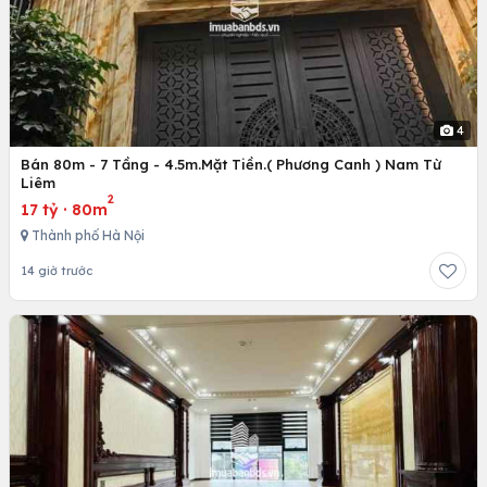
4
Bán 80m - 7 Tầng - 4.5m.Mặt Tiền.( Phương Canh ) Nam Từ
Liêm
2
17 tỷ
·
80m
Thành phố Hà Nội
14 giờ trước