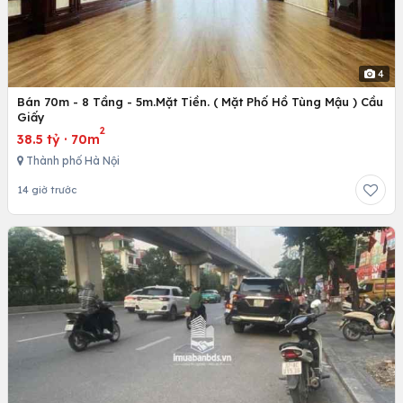
4
Bán 70m - 8 Tầng - 5m.Mặt Tiền. ( Mặt Phố Hồ Tùng Mậu ) Cầu
Giấy
2
38.5 tỷ
·
70m
Thành phố Hà Nội
14 giờ trước