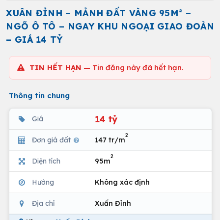
XUÂN ĐỈNH – MẢNH ĐẤT VÀNG 95M² –
NGÕ Ô TÔ – NGAY KHU NGOẠI GIAO ĐOÀN
– GIÁ 14 TỶ
TIN HẾT HẠN
— Tin đăng này đã hết hạn.
Thông tin chung
14 tỷ
Giá
2
Đơn giá đất
147 tr/m
2
Diện tích
95m
Hướng
Không xác định
Địa chỉ
Xuấn Đỉnh