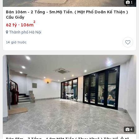
1
Bán 106m - 2 Tầng - 5m.Mặ Tiền. ( Mặt Phố Doãn Kế Thiện )
Cầu Giấy
2
62 tỷ
·
106m
Thành phố Hà Nội
14 giờ trước
4