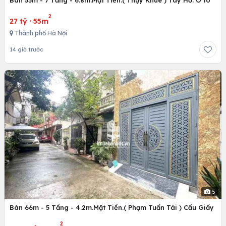
Bán 55m - 7 Tầng - 6.8m.Mặt Tiền.( Thụy Khuê ) Tây Hồ. Ô tô
2
27 tỷ
·
55m
Thành phố Hà Nội
14 giờ trước
5
Bán 66m - 5 Tầng - 4.2m.Mặt Tiền.( Phạm Tuấn Tài ) Cầu Giấy
2