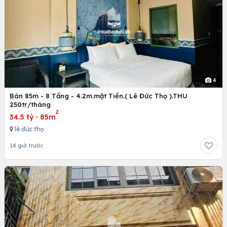
4
Bán 85m - 8 Tầng - 4.2m.mặt Tiền.( Lê Đức Thọ ).THU
250tr/tháng
2
34.5 tỷ
·
85m
lê đức thọ
14 giờ trước