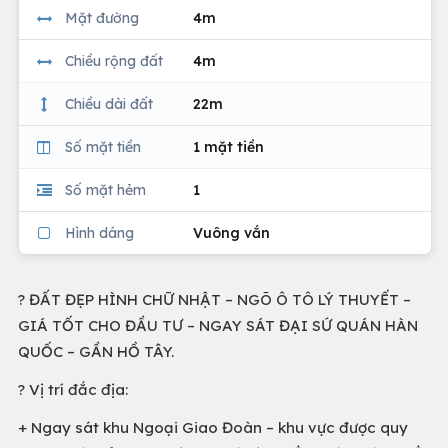
Mặt đường
4m
Chiều rộng đất
4m
Chiều dài đất
22m
Số mặt tiền
1 mặt tiền
Số mặt hẻm
1
Hình dáng
Vuông vắn
? ĐẤT ĐẸP HÌNH CHỮ NHẬT – NGÕ Ô TÔ LÝ THUYẾT –
GIÁ TỐT CHO ĐẦU TƯ – NGAY SÁT ĐẠI SỨ QUÁN HÀN
QUỐC – GẦN HỒ TÂY.
? Vị trí đắc địa:
+ Ngay sát khu Ngoại Giao Đoàn – khu vực được quy