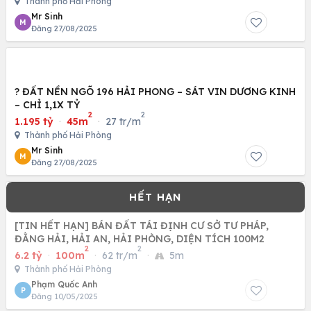
Thành phố Hải Phòng
Mr Sinh
M
Đăng 27/08/2025
? ĐẤT NỀN NGÕ 196 HẢI PHONG – SÁT VIN DƯƠNG KINH
– CHỈ 1,1X TỶ
2
2
1.195 tỷ
·
45m
·
27 tr/m
Thành phố Hải Phòng
Mr Sinh
M
Đăng 27/08/2025
[TIN HẾT HẠN] BÁN ĐẤT TÁI ĐỊNH CƯ SỞ TƯ PHÁP,
ĐẰNG HẢI, HẢI AN, HẢI PHÒNG, DIỆN TÍCH 100M2
2
2
6.2 tỷ
·
100m
·
62 tr/m
·
5m
Thành phố Hải Phòng
Phạm Quốc Anh
P
Đăng 10/05/2025