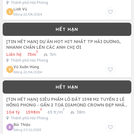
Thành phố Hải Phòng
Linh Vũ
L
Đăng 22/04/2024
[TIN HẾT HẠN] DỰ ÁN HOT HIT NHẤT TP HẢI DƯƠNG,
NHANH CHÂN LÊN CÁC ANH CHỊ ƠI
2
Liên hệ
·
75m
·
5m
Thành phố Hải Phòng
Vũ Xuân Hùng
V
Đăng 22/04/2024
[TIN HẾT HẠN] SIÊU PHẨM LÔ ĐẤT 1598 M2 TUYẾN 2 LÊ
HỒNG PHONG - GẦN 2 TOÀ DIAMOND CROWN ĐẸP NHẤT
2
2
HẢI PHÒNG - PHÙ
104 tỷ
·
1598m
·
65 tr/m
·
38m
Thành phố Hải Phòng
Bùi Thiệu
B
Đăng 27/12/2023