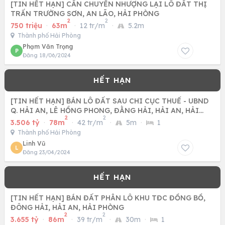
[TIN HẾT HẠN] CẦN CHUYỂN NHƯỢNG LẠI LÔ ĐẤT THỊ
TRẤN TRƯỜNG SƠN, AN LÃO, HẢI PHÒNG
2
2
750 triệu
·
63m
·
12 tr/m
·
5.2m
Thành phố Hải Phòng
Phạm Văn Trọng
P
Đăng 18/06/2024
[TIN HẾT HẠN] BÁN LÔ ĐẤT SAU CHI CỤC THUẾ - UBND
Q. HẢI AN, LÊ HỒNG PHONG, ĐẰNG HẢI, HẢI AN, HẢI
2
2
PHÒNG
3.506 tỷ
·
78m
·
42 tr/m
·
5m
·
1
Thành phố Hải Phòng
Linh Vũ
L
Đăng 23/04/2024
[TIN HẾT HẠN] BÁN ĐẤT PHÂN LÔ KHU TĐC ĐỒNG BỒ,
ĐÔNG HẢI, HẢI AN, HẢI PHÒNG
2
2
3.655 tỷ
·
86m
·
39 tr/m
·
30m
·
1