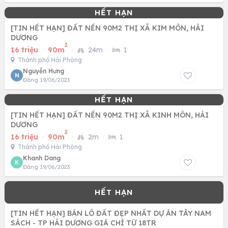
[TIN HẾT HẠN] ĐẤT NỀN 90M2 THỊ XÃ KIM MÔN, HẢI
DƯƠNG
2
16 triệu
·
90m
·
24m
·
1
Thành phố Hải Phòng
Nguyễn Hưng
N
Đăng 19/06/2023
[TIN HẾT HẠN] ĐẤT NỀN 90M2 THỊ XÃ KINH MÔN, HẢI
DƯƠNG
2
16 triệu
·
90m
·
2m
·
1
Thành phố Hải Phòng
Khanh Dang
K
Đăng 19/06/2023
[TIN HẾT HẠN] BÁN LÔ ĐẤT ĐẸP NHẤT DỰ ÁN TÂY NAM
SÁCH - TP HẢI DƯƠNG GIÁ CHỈ TỪ 18TR