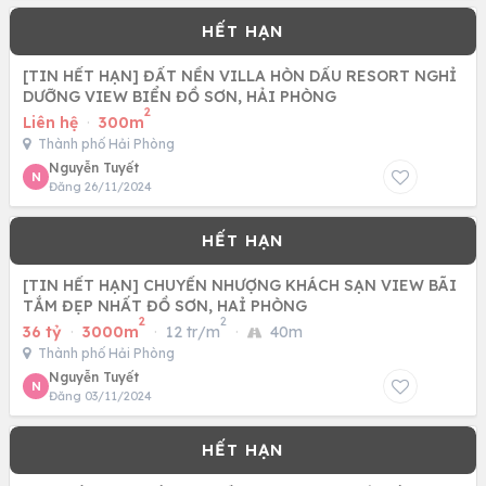
[TIN HẾT HẠN] ĐẤT NỀN VILLA HÒN DẤU RESORT NGHỈ
DƯỠNG VIEW BIỂN ĐỒ SƠN, HẢI PHÒNG
2
Liên hệ
·
300m
Thành phố Hải Phòng
Nguyễn Tuyết
N
Đăng 26/11/2024
[TIN HẾT HẠN] CHUYỂN NHƯỢNG KHÁCH SẠN VIEW BÃI
TẮM ĐẸP NHẤT ĐỒ SƠN, HAỈ PHÒNG
2
2
36 tỷ
·
3000m
·
12 tr/m
·
40m
Thành phố Hải Phòng
Nguyễn Tuyết
N
Đăng 03/11/2024