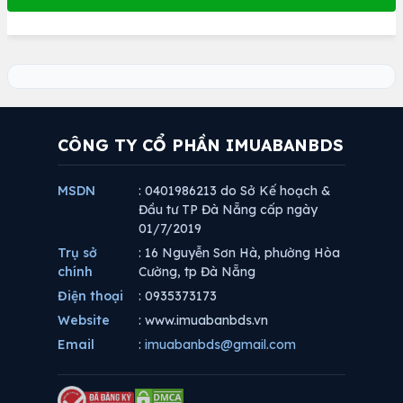
CÔNG TY CỔ PHẦN IMUABANBDS
MSDN
: 0401986213 do Sở Kế hoạch &
Đầu tư TP Đà Nẵng cấp ngày
01/7/2019
Trụ sở
: 16 Nguyễn Sơn Hà, phường Hòa
chính
Cường, tp Đà Nẵng
Điện thoại
: 0935373173
Website
: www.imuabanbds.vn
Email
:
imuabanbds@gmail.com