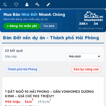
Mua Bán
Nhà Đất
Nhanh Chóng
Kênh bất động sản miễn phí, uy tín
38K+
34
+ Đăng tin miễn phí
Tìm BĐS
TIN ĐĂNG
TỈNH THÀNH
Bán Đất nền dự án - Thành phố Hải Phòng
20 kết quả
Sắp xếp:
Thành phố Hải Phòng
Xóa lọc nâng cao
? ĐẤT NGÕ 92 HẢI PHONG – GẦN VINHOMES DƯƠNG
KINH – GIÁ CHỈ 9XX TRIỆU!!!
2
2
990 triệu
·
51m
·
19 tr/m