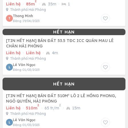
2
Liên hệ
·
85m
·
35m
·
1
Thành phố Hải Phòng
Thong Minh
T
Đăng 19/04/2023
[TIN HẾT HẠN] BÁN ĐẤT 53.5 TĐC ICC QUÁN MAU LÊ
CHÂN HẢI PHÒNG
Liên hệ
·
Liên hệ
·
4m
Thành phố Hải Phòng
Lê Văn Ngọc
L
Đăng 01/03/2023
[TIN HẾT HẠN] BÁN ĐẤT 510M² LÔ 2 LÊ HỒNG PHONG,
NGÔ QUYỀN, HẢI PHÒNG
2
2
Liên hệ
·
510m
·
65 tr/m
·
15m
Thành phố Hải Phòng
Lê Văn Ngọc
L
Đăng 01/03/2023