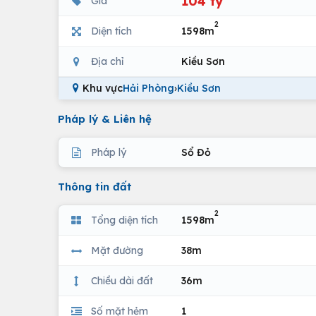
104 tỷ
Giá
2
Diện tích
1598m
Địa chỉ
Kiều Sơn
Khu vực
Hải Phòng
›
Kiều Sơn
Pháp lý & Liên hệ
Pháp lý
Sổ Đỏ
Thông tin đất
2
Tổng diện tích
1598m
Mặt đường
38m
Chiều dài đất
36m
Số mặt hẻm
1