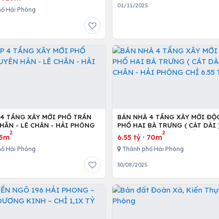
01/11/2025
ố Hải Phòng
 4 TẦNG XÂY MỚI PHỐ TRẦN
BÁN NHÀ 4 TẦNG XÂY MỚI ĐỘ
HÃN - LÊ CHÂN - HẢI PHÒNG
PHỐ HAI BÀ TRƯNG ( CÁT DÀI )
2
2
CHÂN - HẢI PHÒNG CHỈ 6.55 T
75m
6.55 tỷ
·
70m
ố Hải Phòng
Thành phố Hải Phòng
30/08/2025