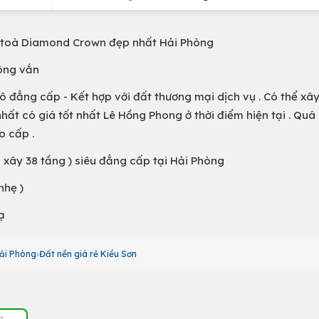
2 toà Diamond Crown đẹp nhất Hải Phòng
uông vắn
 đẳng cấp - Kết hợp với đất thương mại dịch vụ . Có thể xây
hất có giá tốt nhất Lê Hồng Phong ở thời điểm hiện tại . Quá
o cấp .
a xây 38 tầng ) siêu đẳng cấp tại Hải Phòng
nhẹ )
ạ
Hải Phòng
Đất nền giá rẻ Kiều Sơn