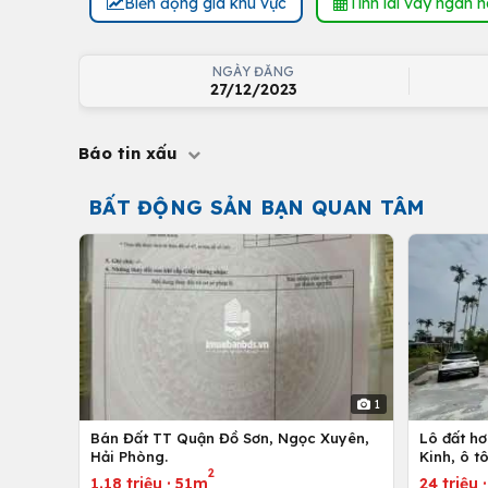
Biến động giá khu vực
Tính lãi vay ngân 
NGÀY ĐĂNG
27/12/2023
Báo tin xấu
BẤT ĐỘNG SẢN BẠN QUAN TÂM
1
Bán Đất TT Quận Đồ Sơn, Ngọc Xuyên,
Lô đất h
Hải Phòng.
Kinh, ô t
2
1.18 triệu
·
51m
24 triệu