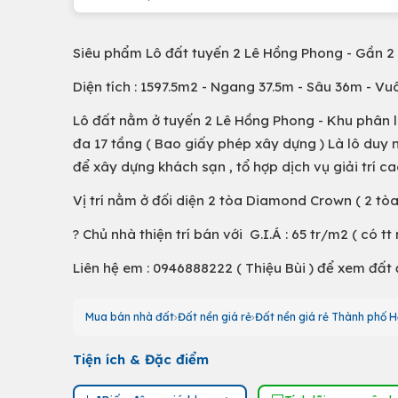
Siêu phẩm Lô đất tuyến 2 Lê Hồng Phong - Gần 
Diện tích : 1597.5m2 - Ngang 37.5m - Sâu 36m - V
Lô đất nằm ở tuyến 2 Lê Hồng Phong - Khu phân lô
đa 17 tầng ( Bao giấy phép xây dựng ) Là lô duy n
để xây dựng khách sạn , tổ hợp dịch vụ giải trí ca
Vị trí nằm ở đối diện 2 tòa Diamond Crown ( 2 tò
? Chủ nhà thiện trí bán với G.I.Á : 65 tr/m2 ( có tt 
Liên hệ em : 0946888222 ( Thiệu Bùi ) để xem đất 
Mua bán nhà đất
Đất nền giá rẻ
Đất nền giá rẻ Thành phố 
Tiện ích & Đặc điểm