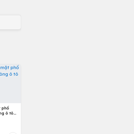
t phố
ng ô tô