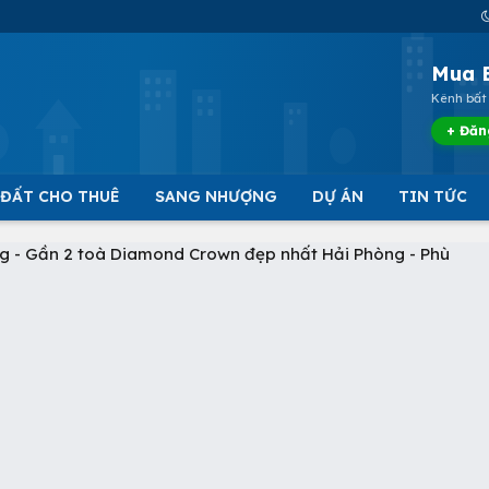
Mua 
Kênh bất 
+ Đăn
 ĐẤT CHO THUÊ
SANG NHƯỢNG
DỰ ÁN
TIN TỨC