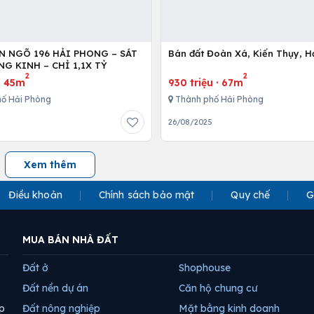
ỀN NGÕ 196 HẢI PHONG – SÁT
Bán đất Đoàn Xá, Kiến Thụy, H
G KINH – CHỈ 1,1X TỶ
2
2
·
45m
930 triệu
·
67m
ố Hải Phòng
Thành phố Hải Phòng
26/08/2025
Xem thêm
Điều khoản
Chính sách bảo mật
Quy chế
G
MUA BÁN NHÀ ĐẤT
Đất ở
Shophouse
Đất nền dự án
Căn hộ chung cư
p
Đất nông nghiệp
Mặt bằng kinh doanh