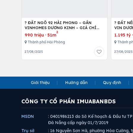
? ĐẤT NGÕ 92 HẢI PHONG – GẦN
? ĐẤT N
VINHOMES DƯƠNG KINH – GIÁ CHỈ
VIN DƯƠN
2
9XX TRIỆU!!!
990 triệu
·
51m
1.195 tỷ
Thành phố Hải Phòng
Thành ph
27/08/2025
27/08/2025
Giới thiệu
Hướng dẫn
Quy định
CÔNG TY CỔ PHẦN IMUABANBDS
MSDN
: 0401986213 do Sở Kế hoạch & Đầu tư TP
Đà Nẵng cấp ngày 01/7/2019
Trụ sở
: 16 Nguyễn Sơn Hà, phường Hòa Cường, t