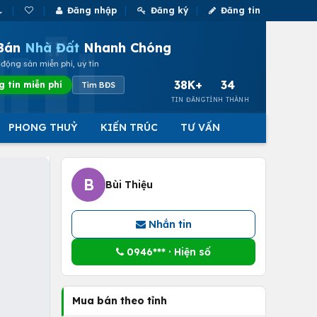
Đăng nhập
Đăng ký
Đăng tin
Bán
Nhà Đất
Nhanh Chóng
động sản miễn phí, uy tín
38K+
34
g tin miễn phí
Tìm BĐS
TIN ĐĂNG
TỈNH THÀNH
PHONG THUỶ
KIẾN TRÚC
TƯ VẤN
B
Bùi Thiệu
Nhắn tin
0946*** · Hiện số
Mua bán theo tỉnh