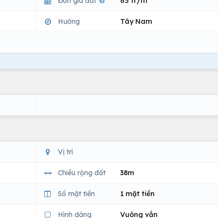
Đơn giá đất
65 tr/m
Hướng
Tây Nam
Vị trí
Chiều rộng đất
38m
Số mặt tiền
1 mặt tiền
Hình dáng
Vuông vắn