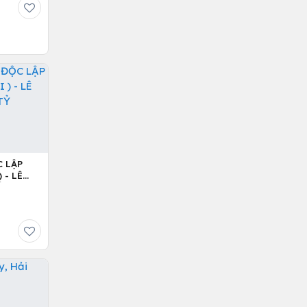
C LẬP
 - LÊ
Ỷ