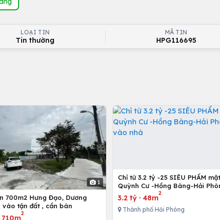
hàng
LOẠI TIN
MÃ TIN
Tin thường
HPG116695
Chỉ từ 3.2 tỷ -25 SIÊU PHẨM mặ
1
Quỳnh Cư -Hồng Bàng-Hải Phò
2
vào nhà
3.2 tỷ
·
48m
ơn 700m2 Hưng Đạo, Dương
ô vào tận đất , cần bán
Thành phố Hải Phòng
2
·
710m