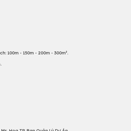
tích: 100m - 150m - 200m - 300m².
.
5 Ms. Hoa TP. Ban Quản Lý Dự Án.