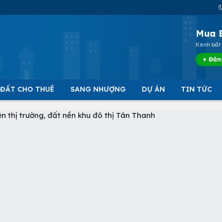
Mua 
Kênh bất 
+ Đăn
 ĐẤT CHO THUÊ
SANG NHƯỢNG
DỰ ÁN
TIN TỨC