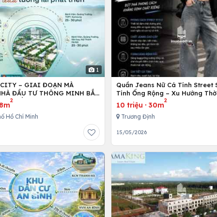
1
 CITY – GIAI ĐOẠN MÀ
Quần Jeans Nữ Cá Tính Street 
HÀ ĐẦU TƯ THÔNG MINH BẮT
Tính Ống Rộng – Xu Hướng Thờ
2
2
NG TIỀN
Dẫn Đầu Giới Trẻ Hiện Nay
8m
10 triệu
·
30m
ố Hồ Chí Minh
Trương Định
6
15/05/2026