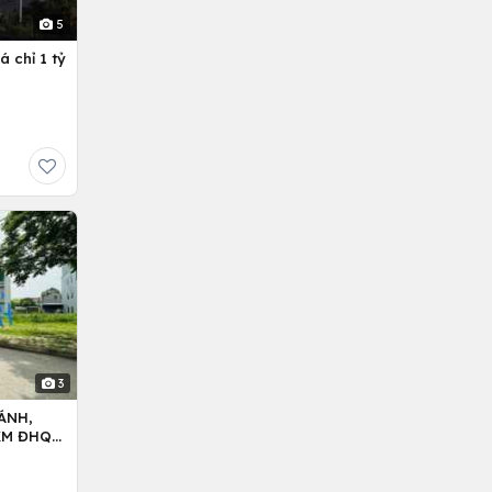
5
 chỉ 1 tỷ
3
ÁNH,
5KM ĐHQG