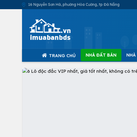
16 Nguyễn Sơn Hà, phường Hòa Cường, tp Đà Nẵng
NHÀ ĐẤT BÁN
NHÀ
TRANG CHỦ