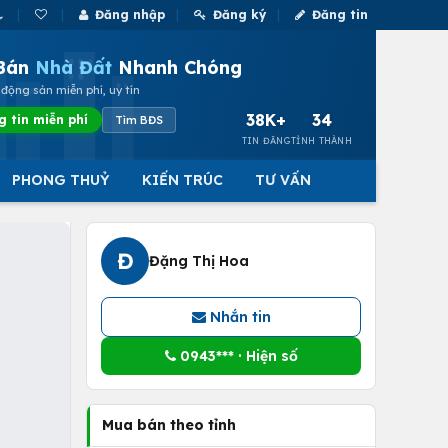
Đăng nhập
Đăng ký
Đăng tin
Bán
Nhà Đất
Nhanh Chóng
động sản miễn phí, uy tín
38K+
34
g tin miễn phí
Tìm BĐS
TIN ĐĂNG
TỈNH THÀNH
PHONG THUỶ
KIẾN TRÚC
TƯ VẤN
Đ
Đặng Thị Hoa
Nhắn tin
0943*** · Hiện số
Mua bán theo tỉnh