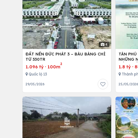
4
ĐẤT NỀN ĐỨC PHÁT 3 – BÀU BÀNG CHỈ
TÂN PHÚ
TỪ 330TR
NHỮNG N
2
ĐẦU XUỐ
1.096 tỷ
·
100m
1.8 tỷ
·
8
Quốc lộ 13
Thành ph
29/05/2026
25/05/202