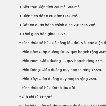
+ Biệt thự: Diện tích 280m² - 300m².
+ Diện tích đất ở cư dân: 17.410m².
+ Đất cơ quan hành chính dịch vụ: 8586,2m².
+ Thời gian bàn giao: 2024.
* Hình thức sở hữu: Sổ hồng lâu dài. Với các diện 
- Phía Bắc: Giáp đường ĐH07 quy hoạch rộng 30m
- Phía Nam: Giáp đường T1 quy hoạch rộng 65m.
- Phía Đông: Giáp đường quy hoạch rộng 17,5m.
- Phía Tây: Giáp đường quy hoạch rộng 25m.
- Hình thức sở hữu: Đất ở lâu dài.
* Giá chỉ từ 14tr/m².
* Liên hệ tư vấn và tham quan dự án: 0943.925.95