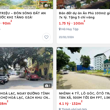
8
 TRIỆU – ĐÓN SÓNG ĐẤT AN
Bán đất dự án Ân Phú 100m2 giá
ƯỚC KHI TĂNG GIÁ!
7x tỷ. Tặng 5 chỉ vàng
2
2
·
90m
1.75 tỷ
·
100m
ó
Hà Huy Tập
23/02/2026
3
 HOÀ LẠC, NGAY ĐƯỜNG TỈNH
NHỈNH 4 TỶ, LÔ GÓC, ÔTÔ TR
NCHỢ HOÀ LẠC, CÁCH KHU CNC
TÂN XÃ, 500M TỚI ĐH FPT, 1.
2
2
ỐI DIỆN FPT,ĐHQG
HÀ NỘI, 2KM TỚI METRO 5
28m
4.1 tỷ
·
132m
Thành phố Hà Nội