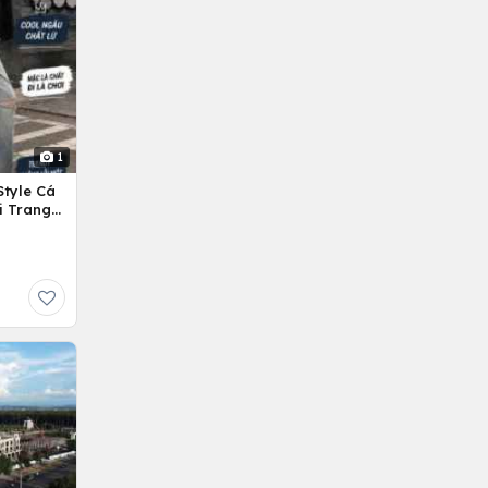
1
Style Cá
i Trang