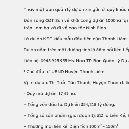
Thay mặt ban quản lý dự án xin gửi tới quý khách
Đón sóng CĐT Sun về khởi công dự án 1000ha tại
trên Lam hạ và đi về cao tốc Ninh Bình.
Là dự án KĐT kiểu mẫu đầu tiên của Thanh Liêm.
Dự án nằm trên mặt đường tỉnh lộ 68m nối liền ti
Liên hệ: 0943.925.955 Ms. Hoa TP. Ban Quản Lý Dự 
* Chủ đầu tư: UBND Huyện Thanh Liêm.
Vị trí dự án: Thị Trấn Tân Thanh, Huyện Thanh Li
- Quy mô dự án: 17,41 ha.
+ Tổng vốn đầu tư: Dự kiến 354,218 tỷ đồng.
+ Tổng số sản phẩm (giai đoạn 1): 313 lô Liền Kề,
+ Thương mại liền kề: Diện tích 100m² - 150m².