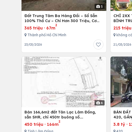
5
Đất Trung Tâm Ba Hàng Đồi – Sổ Sẵn
CHỈ 2XX
100% Thổ Cư – Chỉ Hơn 300 Triệu, Cơ
BÌNH TR
2
Hội Đầu Tư Hiếm!
365 triệu
·
67m
215 triệu
Thành phố Hồ Chí Minh
không c
23/03/2026
21/03/2026
4
Bán 166,6m2 đất Tân Lạc Lâm Đồng,
BÁN ĐẤT
sẵn SHR, chỉ 450tr buông sổ.
420, GẦ
2
Lh:0983762203
600M, Đ
450 triệu
·
166m
3.8 tỷ
·
1
Tỉnh Lâm Đồng
420