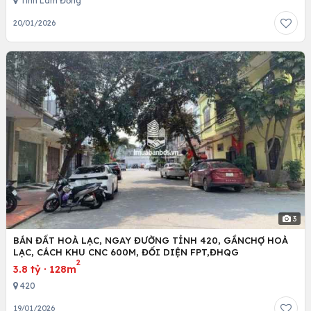
Tỉnh Lâm Đồng
20/01/2026
3
BÁN ĐẤT HOÀ LẠC, NGAY ĐƯỜNG TỈNH 420, GẦNCHỢ HOÀ
LẠC, CÁCH KHU CNC 600M, ĐỐI DIỆN FPT,ĐHQG
2
3.8 tỷ
·
128m
420
19/01/2026