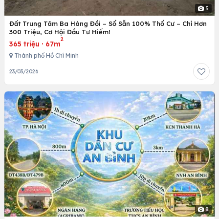
5
Đất Trung Tâm Ba Hàng Đồi – Sổ Sẵn 100% Thổ Cư – Chỉ Hơn
300 Triệu, Cơ Hội Đầu Tư Hiếm!
2
365 triệu
·
67m
Thành phố Hồ Chí Minh
23/03/2026
8