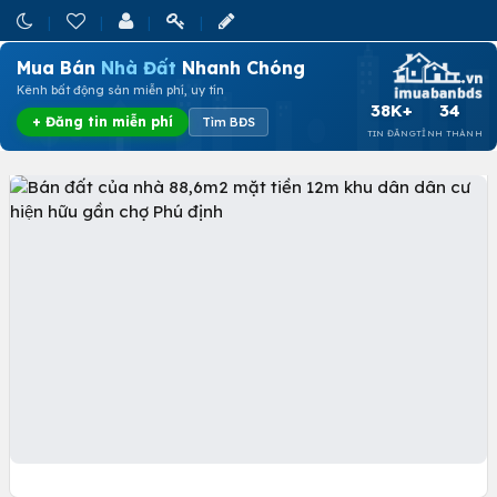
Mua Bán
Nhà Đất
Nhanh Chóng
Kênh bất động sản miễn phí, uy tín
38K+
34
+ Đăng tin miễn phí
Tìm BĐS
TIN ĐĂNG
TỈNH THÀNH