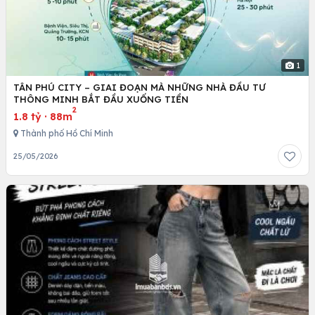
1
TÂN PHÚ CITY – GIAI ĐOẠN MÀ NHỮNG NHÀ ĐẦU TƯ
THÔNG MINH BẮT ĐẦU XUỐNG TIỀN
2
1.8 tỷ
·
88m
Thành phố Hồ Chí Minh
25/05/2026