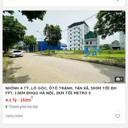
3
NHỈNH 4 TỶ, LÔ GÓC, ÔTÔ TRÁNH, TÂN XÃ, 500M TỚI ĐH
FPT, 1.5KM ĐHQG HÀ NỘI, 2KM TỚI METRO 5
2
4.1 tỷ
·
132m
Thành phố Hà Nội
19/01/2026