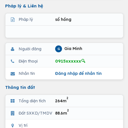
Pháp lý & Liên hệ
Pháp lý
sổ hồng
Gia Minh
Người đăng
G
0915xxxxxx🔍
Điện thoại
Nhắn tin
Đăng nhập để nhắn tin
Thông tin đất
2
Tổng diện tích
264m
2
Đất SXKD/TMDV
88.6m
Vị trí