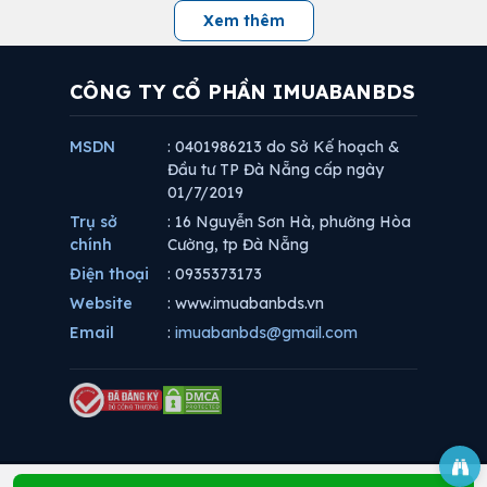
Xem thêm
CÔNG TY CỔ PHẦN IMUABANBDS
MSDN
: 0401986213 do Sở Kế hoạch &
Đầu tư TP Đà Nẵng cấp ngày
01/7/2019
Trụ sở
: 16 Nguyễn Sơn Hà, phường Hòa
chính
Cường, tp Đà Nẵng
Điện thoại
: 0935373173
Website
: www.imuabanbds.vn
Email
:
imuabanbds@gmail.com