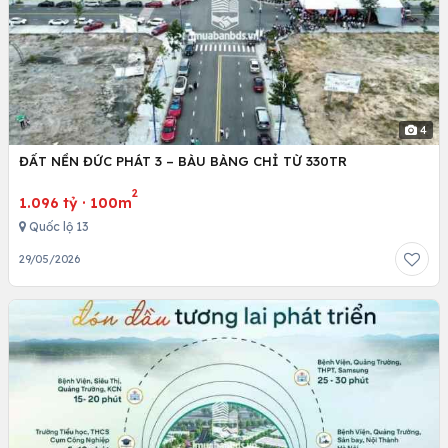
4
ĐẤT NỀN ĐỨC PHÁT 3 – BÀU BÀNG CHỈ TỪ 330TR
2
1.096 tỷ
·
100m
Quốc lộ 13
29/05/2026