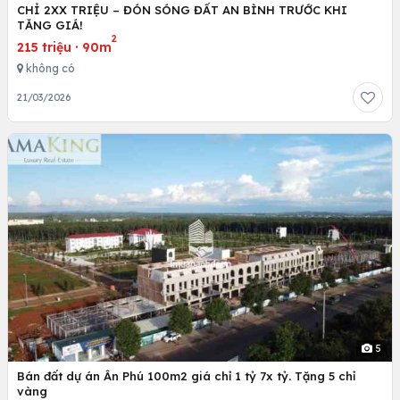
CHỈ 2XX TRIỆU – ĐÓN SÓNG ĐẤT AN BÌNH TRƯỚC KHI
TĂNG GIÁ!
2
215 triệu
·
90m
không có
21/03/2026
5
Bán đất dự án Ân Phú 100m2 giá chỉ 1 tỷ 7x tỷ. Tặng 5 chỉ
vàng