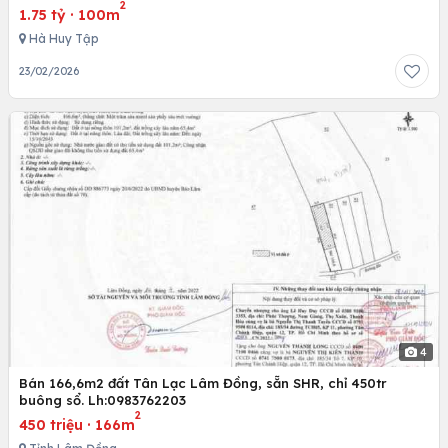
2
1.75 tỷ
·
100m
Hà Huy Tập
23/02/2026
4
Bán 166,6m2 đất Tân Lạc Lâm Đồng, sẵn SHR, chỉ 450tr
buông sổ. Lh:0983762203
2
450 triệu
·
166m