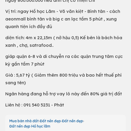
ngay 800.000.000 nếu anh chị có thiện chí
Vị trí: ngay Hồ học Lãm - Võ văn kiệt - Bình tân - cách
aeonmall bình tân và big c an lạc tầm 5 phút , xung
quanh tiện ích đầy đủ
diện tích: 4m x 22,15m ( nở hậu 0,5) Kế bên là bách hóa
xanh , chợ, satrafood..
giáp quận 6-8 và di chuyễn ra các quận trung tâm cực
kỳ gần tầm 7 phút
Giá : 5,67 tỷ ( Giảm thêm 800 triệu và bao hết thuế phí
sang tên)
Ngân hàng đang hỗ trợ vay lô này đến 80% giá trị đất
Liên hệ : 091 540 5231 - Phát
Mua bán nhà đất
Đất nền đẹp
Đất nền đẹp
Đất nền đẹp Hồ học lãm