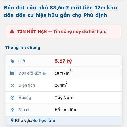
Bán đất của nhà 88,6m2 mặt tiền 12m khu
dân dân cư hiện hữu gần chợ Phú định
TIN HẾT HẠN
— Tin đăng này đã hết hạn.
Thông tin chung
5.67 tỷ
Giá
2
Đơn giá đất
18 tr/m
2
Diện tích
264m
Hướng
Tây Nam
Địa chỉ
Hồ học lãm
Khu vực
›
Hồ học lãm