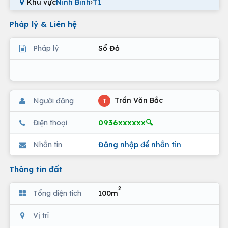
Khu vực
Ninh Bình
›
T1
Pháp lý & Liên hệ
Pháp lý
Sổ Đỏ
Trần Văn Bắc
Người đăng
T
0936xxxxxx🔍
Điện thoại
Nhắn tin
Đăng nhập để nhắn tin
Thông tin đất
2
Tổng diện tích
100m
Vị trí