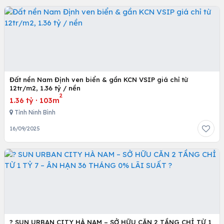
Đất nền Nam Định ven biển & gần KCN VSIP giá chỉ từ
12tr/m2, 1.36 tỷ / nền
2
1.36 tỷ
·
103m
Tỉnh Ninh Bình
16/09/2025
? SUN URBAN CITY HÀ NAM – SỞ HỮU CĂN 2 TẦNG CHỈ TỪ 1