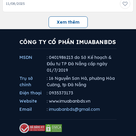
11/08/2025
Xem thêm
CÔNG TY CỔ PHẦN IMUABANBDS
MSDN
: 0401986213 do Sở Kế hoạch &
Đầu tư TP Đà Nẵng cấp ngày
01/7/2019
Trụ sở
: 16 Nguyễn Sơn Hà, phường Hòa
chính
Cường, tp Đà Nẵng
Điện thoại
: 0935373173
Website
: www.imuabanbds.vn
Email
:
imuabanbds@gmail.com