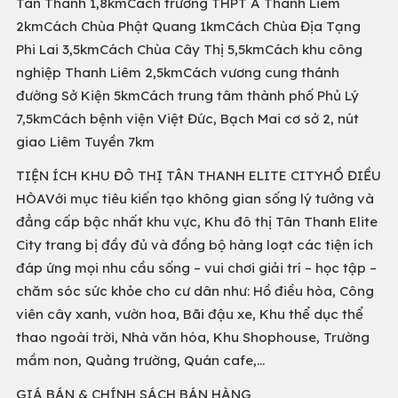
Tân Thanh 1,8kmCách trường THPT A Thanh Liêm
2kmCách Chùa Phật Quang 1kmCách Chùa Địa Tạng
Phi Lai 3,5kmCách Chùa Cây Thị 5,5kmCách khu công
nghiệp Thanh Liêm 2,5kmCách vương cung thánh
đường Sở Kiện 5kmCách trung tâm thành phố Phủ Lý
7,5kmCách bệnh viện Việt Đức, Bạch Mai cơ sở 2, nút
giao Liêm Tuyền 7km
TIỆN ÍCH KHU ĐÔ THỊ TÂN THANH ELITE CITYHỒ ĐIỀU
HÒAVới mục tiêu kiến tạo không gian sống lý tưởng và
đẳng cấp bậc nhất khu vực, Khu đô thị Tân Thanh Elite
City trang bị đầy đủ và đồng bộ hàng loạt các tiện ích
đáp ứng mọi nhu cầu sống – vui chơi giải trí – học tập –
chăm sóc sức khỏe cho cư dân như: Hồ điều hòa, Công
viên cây xanh, vườn hoa, Bãi đậu xe, Khu thể dục thể
thao ngoài trời, Nhà văn hóa, Khu Shophouse, Trường
mầm non, Quảng trường, Quán cafe,…
GIÁ BÁN & CHÍNH SÁCH BÁN HÀNG