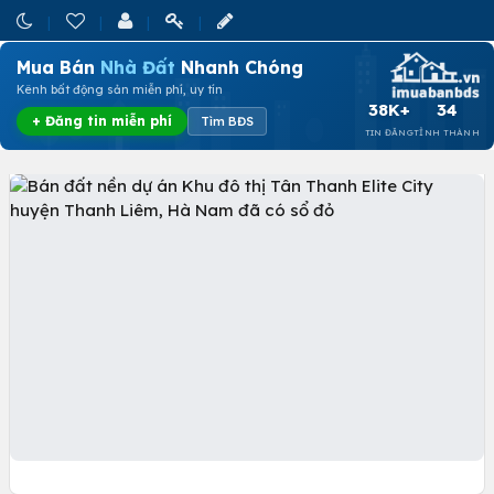
Mua Bán
Nhà Đất
Nhanh Chóng
Kênh bất động sản miễn phí, uy tín
38K+
34
+ Đăng tin miễn phí
Tìm BĐS
TIN ĐĂNG
TỈNH THÀNH