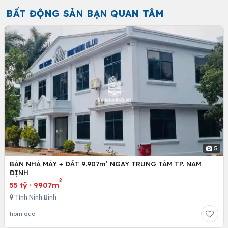
BẤT ĐỘNG SẢN BẠN QUAN TÂM
5
BÁN NHÀ MÁY + ĐẤT 9.907m² NGAY TRUNG TÂM TP. NAM
ĐỊNH
2
55 tỷ
·
9907m
Tỉnh Ninh Bình
hôm qua