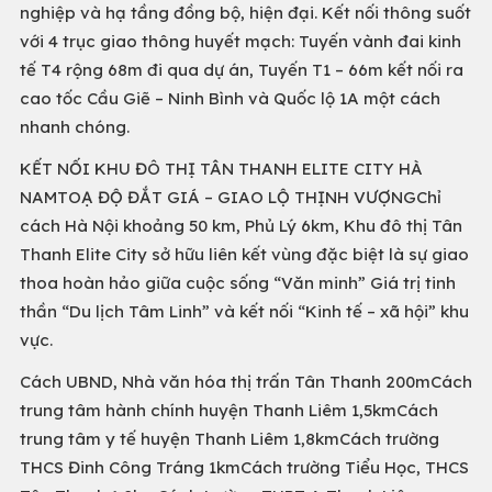
nghiệp và hạ tầng đồng bộ, hiện đại. Kết nối thông suốt
với 4 trục giao thông huyết mạch: Tuyến vành đai kinh
tế T4 rộng 68m đi qua dự án, Tuyến T1 – 66m kết nối ra
cao tốc Cầu Giẽ – Ninh Bình và Quốc lộ 1A một cách
nhanh chóng.
KẾT NỐI KHU ĐÔ THỊ TÂN THANH ELITE CITY HÀ
NAMTOẠ ĐỘ ĐẮT GIÁ – GIAO LỘ THỊNH VƯỢNGChỉ
cách Hà Nội khoảng 50 km, Phủ Lý 6km, Khu đô thị Tân
Thanh Elite City sở hữu liên kết vùng đặc biệt là sự giao
thoa hoàn hảo giữa cuộc sống “Văn minh” Giá trị tinh
thần “Du lịch Tâm Linh” và kết nối “Kinh tế – xã hội” khu
vực.
Cách UBND, Nhà văn hóa thị trấn Tân Thanh 200mCách
trung tâm hành chính huyện Thanh Liêm 1,5kmCách
trung tâm y tế huyện Thanh Liêm 1,8kmCách trường
THCS Đinh Công Tráng 1kmCách trường Tiểu Học, THCS