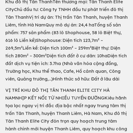
Khu đô thị Tân ThanhTên thương mại: Tân Thanh Elite
CityChủ đầu tư: Công ty TNHH đầu tư phát triển đô thị
Tân ThanhVị trí dự án: Thị trấn Tân Thanh, huyện Thanh
Liêm, tỉnh Hà NamQuy mô dự án: 24,4 haTổng số sản
phẩm: 757 sản phẩm (83 lô Shophouse, 58 lô Biệt thự,
616 lô Liền kề)Shophouse: Diện tích 123,7m² –
269,5m²Liền kề: Diện tích 100m² – 259m²Biệt thự: Diện
tích 280m² – 300m²Diện tích đất ở cư dân: 10haDiện tích
đất dịch vụ tiện ích: 3.7ha (Nhà văn hóa cộng đồng,
Trường học, Khu thể thao, Cafe, Hồ cảnh quan, Công
viên, Quảng trường,…)Hình thức sở hữu: Đất ở lâu dài
VỊ TRÍ KHU ĐÔ THỊ TÂN THANH ELITE CITY HÀ
NAMNHỊP KẾT NỐI TỪ NHIỀU TUYẾN ĐƯỜNGKiêu hãnh
tọa lạc ngay vị trí đắc địa bậc nhất ngay trung tâm thị
trấn Tân Thanh, huyện Thanh Liêm, Hà Nam, Khu đô thị
Tân Thanh Elite City đón trọn quy hoạch trung tâm
hành chính mới huyện Thanh Liêm, quy hoạch khu công