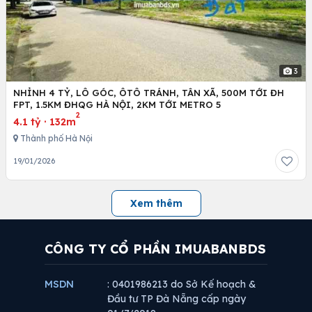
3
NHỈNH 4 TỶ, LÔ GÓC, ÔTÔ TRÁNH, TÂN XÃ, 500M TỚI ĐH
FPT, 1.5KM ĐHQG HÀ NỘI, 2KM TỚI METRO 5
2
4.1 tỷ
·
132m
Thành phố Hà Nội
19/01/2026
Xem thêm
CÔNG TY CỔ PHẦN IMUABANBDS
MSDN
: 0401986213 do Sở Kế hoạch &
Đầu tư TP Đà Nẵng cấp ngày