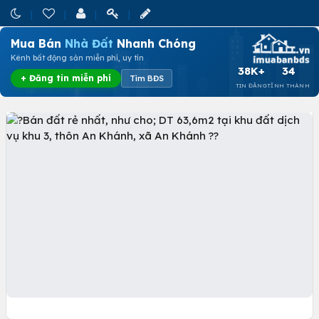
Mua Bán
Nhà Đất
Nhanh Chóng
Kênh bất động sản miễn phí, uy tín
38K+
34
+ Đăng tin miễn phí
Tìm BĐS
TIN ĐĂNG
TỈNH THÀNH