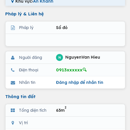
Khu vực
›
An Khánh
Pháp lý & Liên hệ
Pháp lý
Sổ đỏ
NguyenVan Hieu
Người đăng
N
0913xxxxxx🔍
Điện thoại
Nhắn tin
Đăng nhập để nhắn tin
Thông tin đất
2
Tổng diện tích
63m
Vị trí