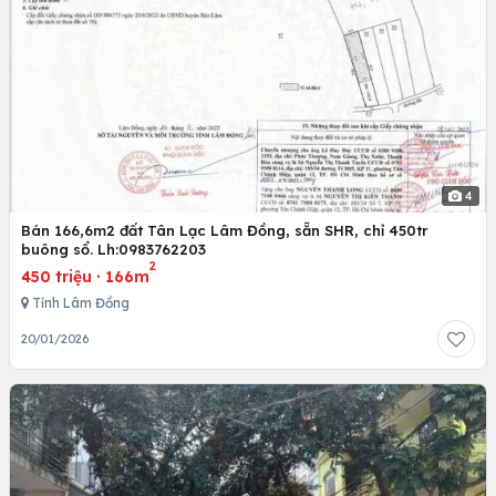
4
Bán 166,6m2 đất Tân Lạc Lâm Đồng, sẵn SHR, chỉ 450tr
buông sổ. Lh:0983762203
2
450 triệu
·
166m
Tỉnh Lâm Đồng
20/01/2026