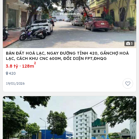
3
BÁN ĐẤT HOÀ LẠC, NGAY ĐƯỜNG TỈNH 420, GẦNCHỢ HOÀ
LẠC, CÁCH KHU CNC 600M, ĐỐI DIỆN FPT,ĐHQG
2
3.8 tỷ
·
128m
420
19/01/2026