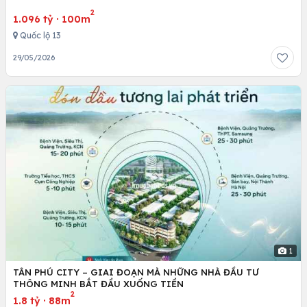
2
1.096 tỷ
·
100m
Quốc lộ 13
29/05/2026
1
TÂN PHÚ CITY – GIAI ĐOẠN MÀ NHỮNG NHÀ ĐẦU TƯ
THÔNG MINH BẮT ĐẦU XUỐNG TIỀN
2
1.8 tỷ
·
88m