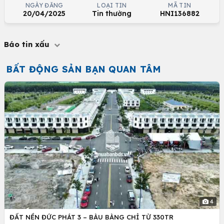
NGÀY ĐĂNG
LOẠI TIN
MÃ TIN
20/04/2025
Tin thường
HNI136882
Báo tin xấu
BẤT ĐỘNG SẢN BẠN QUAN TÂM
4
ĐẤT NỀN ĐỨC PHÁT 3 – BÀU BÀNG CHỈ TỪ 330TR