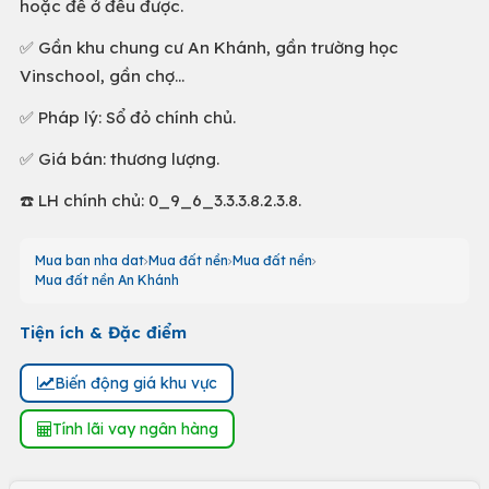
hoặc để ở đều được.
✅ Gần khu chung cư An Khánh, gần trường học
Vinschool, gần chợ…
✅ Pháp lý: Sổ đỏ chính chủ.
✅ Giá bán: thương lượng.
☎️ LH chính chủ: 0_9_6_3.3.3.8.2.3.8.
Mua ban nha dat
Mua đất nền
Mua đất nền
Mua đất nền An Khánh
Tiện ích & Đặc điểm
Biến động giá khu vực
Tính lãi vay ngân hàng