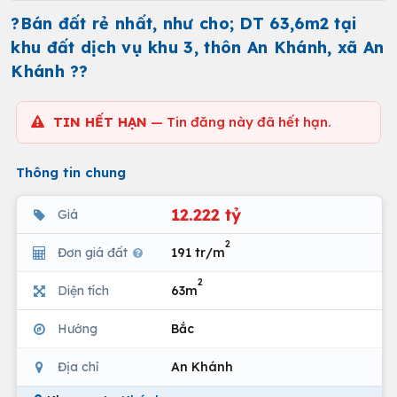
?Bán đất rẻ nhất, như cho; DT 63,6m2 tại
khu đất dịch vụ khu 3, thôn An Khánh, xã An
Khánh ??
TIN HẾT HẠN
— Tin đăng này đã hết hạn.
Thông tin chung
12.222 tỷ
Giá
2
Đơn giá đất
191 tr/m
2
Diện tích
63m
Hướng
Bắc
Địa chỉ
An Khánh